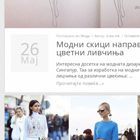
Постирано во
Мода
/
Автор:
iLike.mk
/
Оставете
26
Модни скици напра
цветни ливчиња
Мај
Интересна досетка на модната дизајн
Сингапур. Таа за изработка на модни
лицчиња од различни цвеќиња: …
Прочитајте повеќе…»