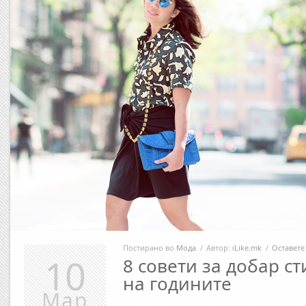
Постирано во
Мода
/
Автор:
iLike.mk
/
Оставете
10
8 совети за добар ст
на годините
Мар