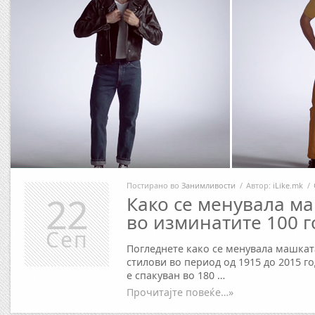
Постирано во
Занимливости
/
Автор:
iLike.mk
/
22
Како се менувала м
во изминатите 100 
Сеп
Погледнете како се менувала машкат
стилови во период од 1915 до 2015 г
е спакуван во 180 …
Прочитајте повеќе…»