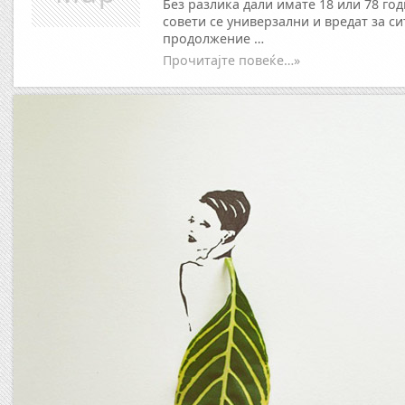
Без разлика дали имате 18 или 78 го
совети се универзални и вредат за си
продолжение …
Прочитајте повеќе…»