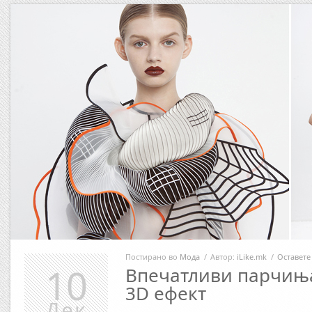
Постирано во
Мода
/
Автор:
iLike.mk
/
Оставете
10
Впечатливи парчиња
3D ефект
Дек