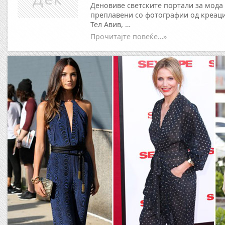
Деновиве светските портали за мода
преплавени со фотографии од креаци
Тел Авив, …
Прочитајте повеќе…»