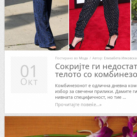
Постирано во
Мода
/
Автор:
Елизабета Илковска
01
Сокријте ги недоста
телото со комбинез
Окт
Комбинезонот е одлична дневна комб
избор за свечени прилики. Дамите г
нивната специфичност, но тие …
Прочитајте повеќе…»