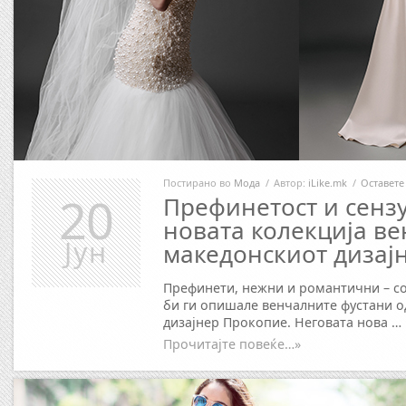
Постирано во
Мода
/
Автор:
iLike.mk
/
Оставете
20
Префинетост и сенз
новата колекција в
Јун
македонскиот дизај
Префинети, нежни и романтични – со
би ги опишале венчалните фустани 
дизајнер Прокопие. Неговата нова …
Прочитајте повеќе…»