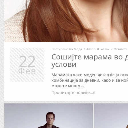
Постирано во
Мода
/
Автор:
iLike.mk
/
Оставете
22
Сошијте марама во
услови
Фев
Марамата како моден детал ќе ја ос
комбинација за дневни, како и за но
можете многу …
Прочитајте повеќе…»