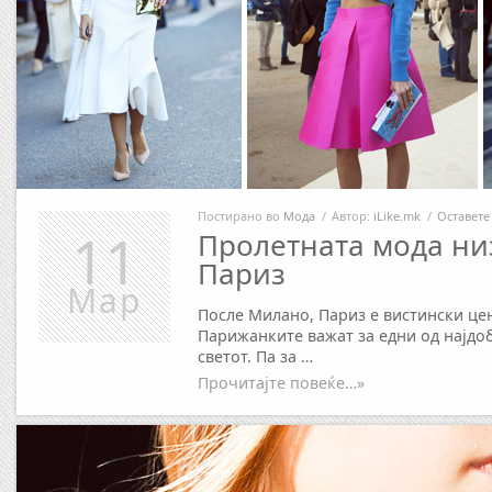
Постирано во
Мода
/
Автор:
iLike.mk
/
Оставете
11
Пролетната мода ни
Париз
Мар
После Милано, Париз е вистински це
Парижанките важат за едни од најдо
светот. Па за …
Прочитајте повеќе…»