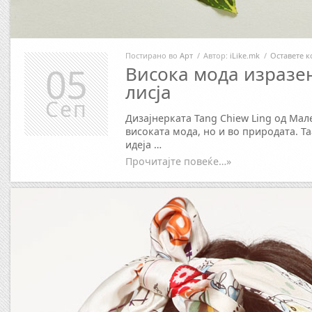
Постирано во
Арт
/
Автор:
iLike.mk
/
Оставете 
05
Висока мода изразе
лисја
Сеп
Дизајнерката Tang Chiew Ling од Мал
високата мода, но и во природата. Т
идеја …
Прочитајте повеќе…»