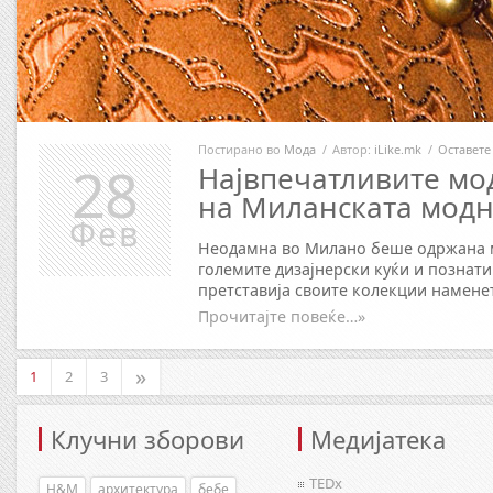
Постирано во
Мода
/
Автор:
iLike.mk
/
Оставете
28
Највпечатливите мо
на Миланската модн
Фев
Неодамна во Милано беше одржана м
големите дизајнерски куќи и познати
претставија своите колекции намене
Прочитајте повеќе…»
»
1
2
3
Клучни зборови
Медијатека
TEDx
H&M
архитектура
бебе