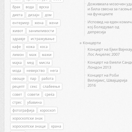
Доживеала мозочен уд
брак
вода
врска
и била свесна за гасење
на функциите
диета
дизајн
дом
Исповед на еден комич
ентериер
жена
жени
кој боледувал од
живот
занимливости
депресија
здравје
истражување
Концерти
кафе
кожа
коса
Концерт на Ејми Вајнхау
Лос Анџелес 2007
лимон
маж
мажи
Концерт на Емели Санд
мајка
мед
мисла
Лондон 2013
мода
неверство
нега
Концерт на Роби
овошје
пар
работа
Вилијамс, Швајцарија
2016
рецепт
секс
слабеење
совет
совети
среќа
стрес
убавина
фотографија
хороскоп
хороскопски знак
хороскопски знаци
храна