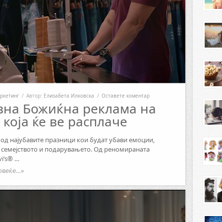
ркетинг
/
Автор:
Елизабета Илковска
/
Оставете коментар
вна Божиќна реклама на
® која ќе ве расплаче
 од најубавите празници кои будат убави емоции,
а семејството и подарувањето. Од реномираната
i’s® …
овеќе…»