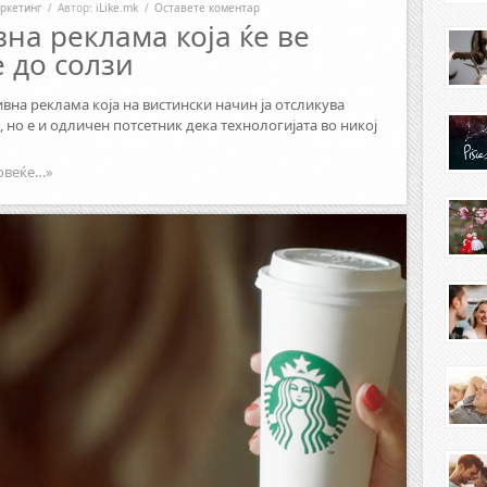
ркетинг
/
Автор:
iLike.mk
/
Оставете коментар
на реклама која ќе ве
 до солзи
на реклама која на вистински начин ја отсликува
 но е и одличен потсетник дека технологијата во никој
овеќе…»