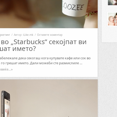
ркетинг
/
Автор:
iLike.mk
/
Оставете коментар
во „Starbucks“ секојпат ви
шат името?
забележале дека секогаш кога купувате кафе или сок во
ви го грешат името. Дали можеби сте размислиле …
овеќе…»