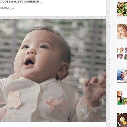
о брзање, забораваме …
овеќе…»