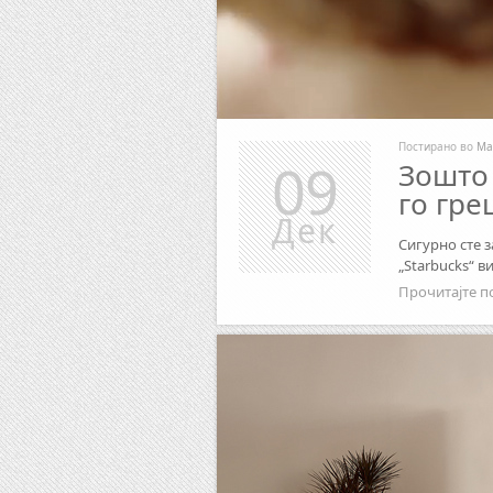
Постирано во
Ма
09
Зошто 
го гре
Дек
Сигурно сте 
„Starbucks“ 
Прочитајте п