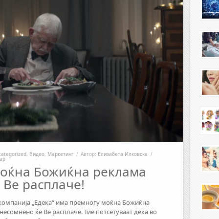
categorized
,
Видео
,
Маркетинг
/
Автор:
Елизабета Илковска
/
ар
Moќна Божиќна реклама
е Ве расплаче!
компанија „Едека“ има премногу моќна Божиќна
несомнено ќе Ве расплаче. Тие потсетуваат дека во