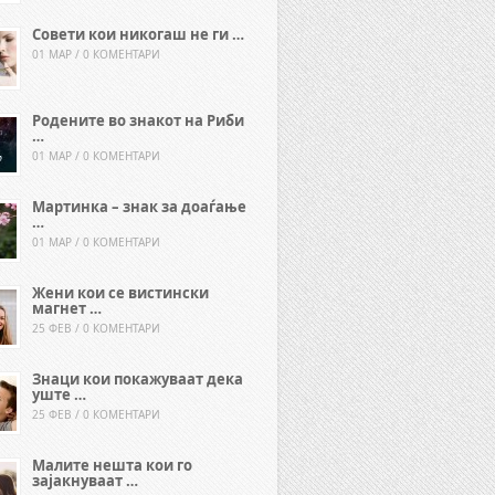
Совети кои никогаш не ги …
01 МАР / 0 КОМЕНТАРИ
Родените во знакот на Риби
…
01 МАР / 0 КОМЕНТАРИ
Мартинка – знак за доаѓање
…
01 МАР / 0 КОМЕНТАРИ
Жени кои се вистински
магнет …
25 ФЕВ / 0 КОМЕНТАРИ
Знаци кои покажуваат дека
уште …
25 ФЕВ / 0 КОМЕНТАРИ
Малите нешта кои го
зајакнуваат …