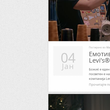
Постирано во
Ма
04
Емоти
Levi’s
Јан
Божиќ е еден
посветен е н
компанија Lev
Прочитајте п