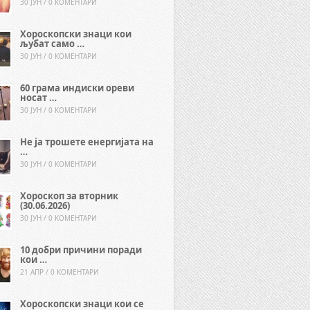
30 ЈУН / 0 КОМЕНТАРИ
Хороскопски знаци кои
љубат само …
30 ЈУН / 0 КОМЕНТАРИ
60 грама индиски ореви
носат …
30 ЈУН / 0 КОМЕНТАРИ
Не ја трошете енергијата на
…
30 ЈУН / 0 КОМЕНТАРИ
Хороскоп за вторник
(30.06.2026)
30 ЈУН / 0 КОМЕНТАРИ
10 добри причини поради
кои …
21 АПР / 0 КОМЕНТАРИ
Хороскопски знаци кои се