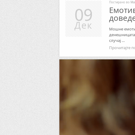
Постирано во
Ма
09
Емотив
доведе
Дек
Мошне емотив
денешницата,
случај …
Прочитајте п