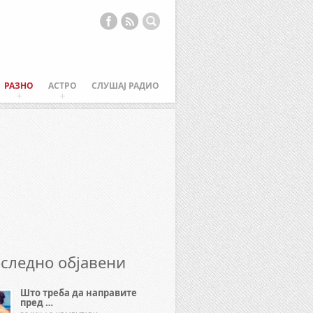
РАЗНО
АСТРО
СЛУШАЈ РАДИО
следно објавени
Што треба да направите
пред …