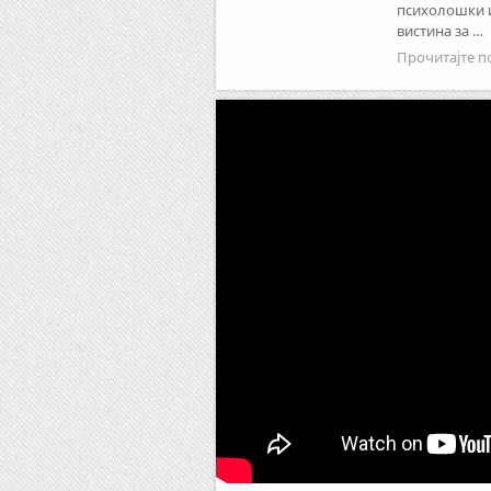
психолошки и
вистина за …
Прочитајте п