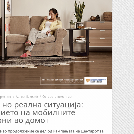
ркетинг
/
Автор:
iLike.mk
/
Оставете коментар
 но реална ситуација:
нието на мобилните
они во домот
 во продолжение се дел од кампањата на Центарот за