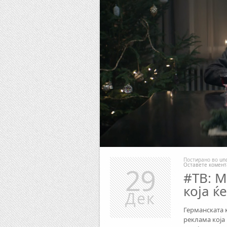
Постирано во
un
Оставете комент
29
#TB: 
која ќ
Дек
Германската 
реклама која 