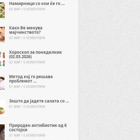
Намирници со кои ќе го …
02 МАР / 0 КОМЕНТАРИ
Како Ве менува
мајчинството?
02 МАР / 0 КОМЕНТАРИ
Хороскоп за понеделник
(02.03.2026)
02 МАР / 0 КОМЕНТАРИ
Метод кој го решава
проблемот …
01 МАР / 0 КОМЕНТАРИ
Зошто да јадете салата со …
01 МАР / 0 КОМЕНТАРИ
Природен антибиотик од 6
состојки
01 МАР / 0 КОМЕНТАРИ