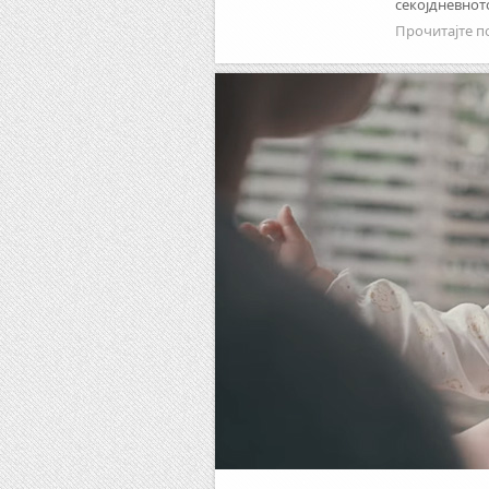
секојдневнот
Прочитајте п