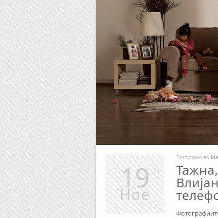
Постирано во
Ма
19
Тажна,
Влија
Ное
телеф
Фотографиите