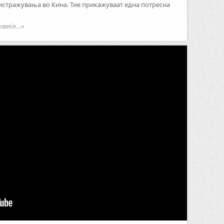
стражувања во Кина. Тие прикажуваат една потресна
овеќе…»