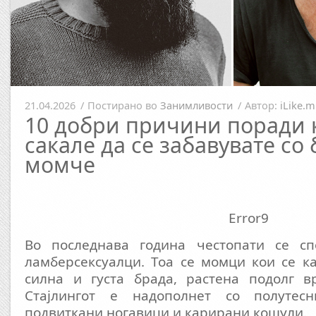
21.04.2026
/
Постирано во
Занимливости
/
Автор:
iLike.m
10 добри причини поради 
сакале да се забавувате со
момче
Error9
Во последнава година честопати се сп
ламберсексуалци. Тоа се момци кои се к
силна и густа брада, растена подолг в
Стајлингот е надополнет со полутес
подвиткани ногавици и карирани кошули.