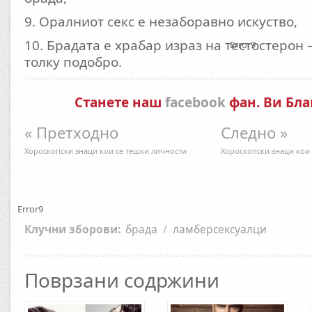
9. Оралниот секс е незаборавно искуство,
10. Брадата е храбар израз на тестостерон 
Error9
толку подобро.
Станете наш
facebook
фан. Ви Бла
« Претходно
Следно »
Хороскопски знаци кои се тешки личности
Хороскопски знаци кои 
Error9
Клучни зборови:
брада
/
ламберсексуалци
Поврзани содржини