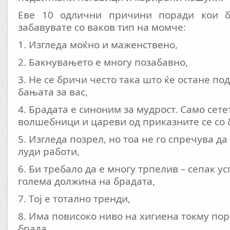
Еве 10 одлични причини поради кои б
забавувате со ваков тип на момче:
1. Изгледа моќно и маженствено,
2. Бакнувањето е многу позабавно,
3. Не се бричи често така што ќе остане по
бањата за вас,
4. Брадата е синоним за мудрост. Само сете
волшебници и цареви од приказните се со 
5. Изгледа позрел, но тоа не го спречува д
луди работи,
6. Би требало да е многу трпелив – сепак у
голема должина на брадата,
7. Тој е тотално тренди,
8. Има повисоко ниво на хигиена токму пор
брада,