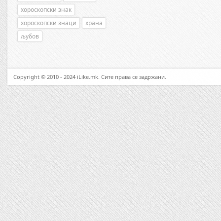
хороскопски знак
хороскопски знаци
храна
љубов
Copyright © 2010 - 2024 iLike.mk. Сите права се задржани.