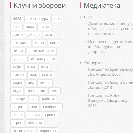
Клучни зборови
Медијатека
TEDx
H&M
архитектура
бебе
Доживеала мозочен уд
брак
вода
врска
и била свесна за гасење
на функциите
диета
дизајн
дом
Исповед на еден комич
ентериер
жена
жени
кој боледувал од
живот
занимливости
депресија
здравје
истражување
Концерти
кафе
кожа
коса
Концерт на Ејми Вајнхау
Лос Анџелес 2007
лимон
маж
мажи
Концерт на Емели Санд
мајка
мед
мисла
Лондон 2013
мода
неверство
нега
Концерт на Роби
овошје
пар
работа
Вилијамс, Швајцарија
2016
рецепт
секс
слабеење
совет
совети
среќа
стрес
убавина
фотографија
хороскоп