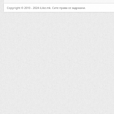
Copyright © 2010 - 2024 iLike.mk. Сите права се задржани.