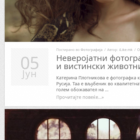
Постирано во
Фотографија
/
Автор:
iLike.mk
/
О
05
Неверојатни фотогр
и вистински животн
Јун
Катерина Плотникова е фотографка к
Русија. Таа е вљубеник во квалитетна
голем обожавател на …
Прочитајте повеќе…»