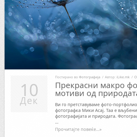
Постирано во
Фотографија
/
Автор:
iLike.mk
/
О
10
Прекрасни макро фо
мотиви од природат
Дек
Ви го претставуваме фото-портфолио
фотографка Мики Асај. Таа е вљубен
фотографијата и природата. Фотогра
…
Прочитајте повеќе…»