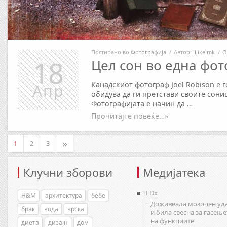
Постирано во
Фотографија
/
Автор:
iLike.mk
/
О
18
Цел сон во една фот
Канадскиот фотограф Joel Robison е г
Апр
обидува да ги претстави своите сони
Фотографијата е начин да …
Прочитајте повеќе…»
»
1
2
3
Клучни зборови
Медијатека
TEDx
H&M
архитектура
бебе
Доживеала мозочен уд
брак
вода
врска
и била свесна за гасење
на функциите
диета
дизајн
дом