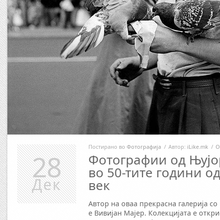
Постирано во
Фотографија
/
Автор:
iLike.mk
/
О
28
Фотографии од Њујо
во 50-тите години о
Дек
век
Автор на оваа прекрасна галерија с
е Вивијан Мајер. Колекцијата е откри