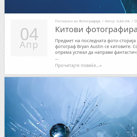
Постирано во
Фотографија
/
Автор:
iLike.mk
/
О
04
Китови фотографир
Предмет на последната фото-сторија
Апр
фотограф Bryan Austin се китовите. 
опрема успеал да направи фантастич
…
Прочитајте повеќе…»