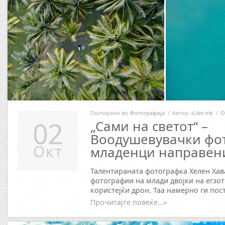
Постирано во
Фотографија
/
Автор:
iLike.mk
/
О
02
„Сами на светот“ –
Воодушевувачки фо
Окт
младенци направени
Талентираната фотографка Хелен Хав
фотографии на млади двојки на егзо
користејќи дрон. Таа намерно ги пос
Прочитајте повеќе…»