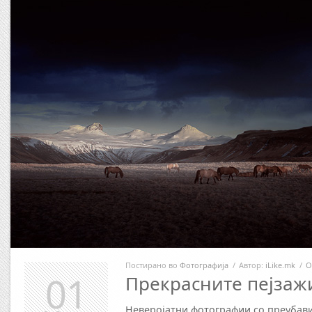
Постирано во
Фотографија
/
Автор:
iLike.mk
/
О
01
Прекрасните пејзаж
Неверојатни фотографии со преубави