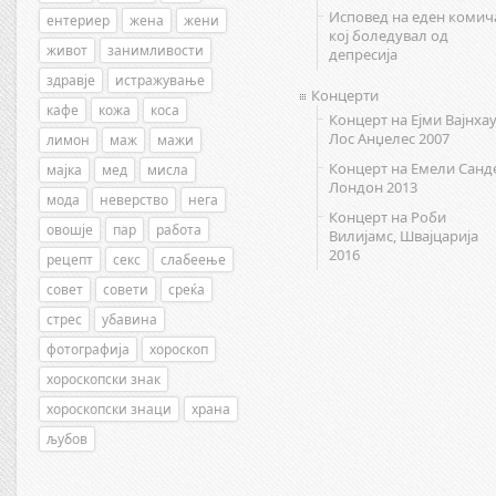
Исповед на еден комич
ентериер
жена
жени
кој боледувал од
живот
занимливости
депресија
здравје
истражување
Концерти
кафе
кожа
коса
Концерт на Ејми Вајнхау
Лос Анџелес 2007
лимон
маж
мажи
Концерт на Емели Санд
мајка
мед
мисла
Лондон 2013
мода
неверство
нега
Концерт на Роби
овошје
пар
работа
Вилијамс, Швајцарија
2016
рецепт
секс
слабеење
совет
совети
среќа
стрес
убавина
фотографија
хороскоп
хороскопски знак
хороскопски знаци
храна
љубов