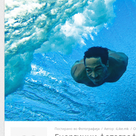
Постирано во
Фотографија
/
Автор:
iLike.mk
/
О