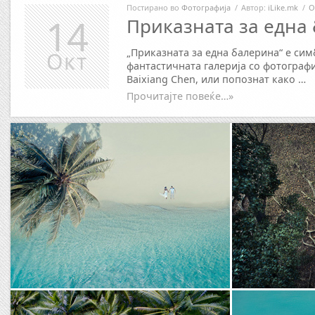
Постирано во
Фотографија
/
Автор:
iLike.mk
/
О
14
Приказната за една
„Приказната за една балерина“ е сим
Окт
фантастичната галерија со фотографи
Baixiang Chen, или попознат како …
Прочитајте повеќе…»