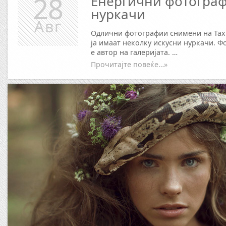
28
Енергични фотограф
нуркачи
Авг
Одлични фотографии снимени на Тахи
ја имаат неколку искусни нуркачи. Ф
е автор на галеријата. …
Прочитајте повеќе…»