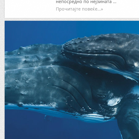
непосредно по нејзината …
Прочитајте повеќе…»