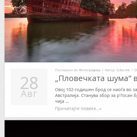
Постирано во
Фотографија
/
Автор:
iLike.mk
/
О
28
„Пловечката шума“ в
Овој 102-годишен брод се наоѓа во 
Авг
Австралија. Станува збор за р’ѓосан 
чија …
Прочитајте повеќе…»