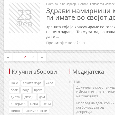
Постирано во
Здравје
/
Автор:
Елизабета Илковс
23
Здрави намирници к
ги имате во својот д
Фев
Храната која ја консумираме во голе
нашето здравје. Токму затоа, во ваш
да ги …
Прочитајте повеќе…»
«
»
1
2
3
Клучни зборови
Медијатека
TEDx
H&M
архитектура
бебе
Доживеала мозочен уд
брак
вода
врска
и била свесна за гасење
на функциите
диета
дизајн
дом
Исповед на еден комич
ентериер
жена
жени
кој боледувал од
живот
занимливости
депресија