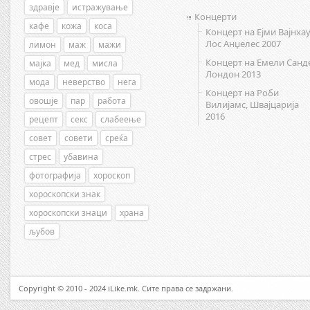
здравје
истражување
Концерти
кафе
кожа
коса
Концерт на Ејми Вајнхау
Лос Анџелес 2007
лимон
маж
мажи
Концерт на Емели Санд
мајка
мед
мисла
Лондон 2013
мода
неверство
нега
Концерт на Роби
овошје
пар
работа
Вилијамс, Швајцарија
2016
рецепт
секс
слабеење
совет
совети
среќа
стрес
убавина
фотографија
хороскоп
хороскопски знак
хороскопски знаци
храна
љубов
Copyright © 2010 - 2024 iLike.mk. Сите права се задржани.