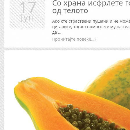
17
Со храна исфрлете г
од телото
Јун
Ако сте страствени пушачи и не може
цигарите, тогаш помогнете му на те
да …
Прочитајте повеќе…»