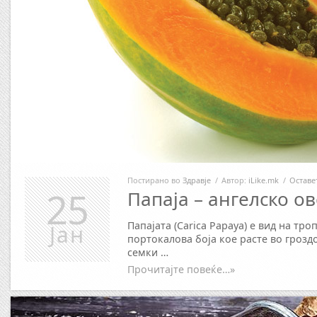
Постирано во
Здравје
/
Автор:
iLike.mk
/
Оставе
25
Папаја – ангелско о
Папајата (Carica Papaya) е вид на тр
Јан
портокалова боја кое расте во грозд
семки …
Прочитајте повеќе…»