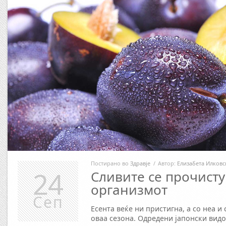
Постирано во
Здравје
/
Автор:
Елизабета Илковс
24
Сливите се прочист
организмот
Сеп
Есента веќе ни пристигна, а со неа и
оваа сезона. Одредени јапонски видо