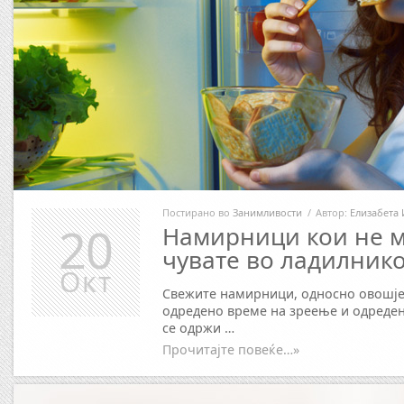
Постирано во
Занимливости
/
Автор:
Елизабета 
20
Намирници кои не м
чувате во ладилник
Окт
Свежите намирници, односно овошје
одредено време на зреење и одреден
се одржи …
Прочитајте повеќе…»