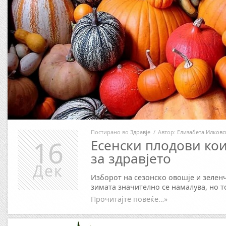
Постирано во
Здравје
/
Автор:
Елизабета Илковс
16
Есенски плодови кои
за здравјето
Дек
Изборот на сезонско овошје и зеленч
зимата значително се намалува, но т
Прочитајте повеќе…»