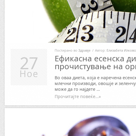
Постирано во
Здравје
/
Автор:
Елизабета Илковс
27
Ефикасна есенска ди
прочистување на ор
Ное
Во оваа диета, која е наречена есен
млечни производи, овошје и зеленчу
може да го најдете …
Прочитајте повеќе…»