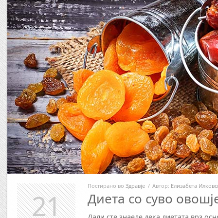
Постирано во
Здравје
/
Автор:
Елизабета Илковс
21
Диета со суво овошј
Дали сте знаеле дека диетата врз ос