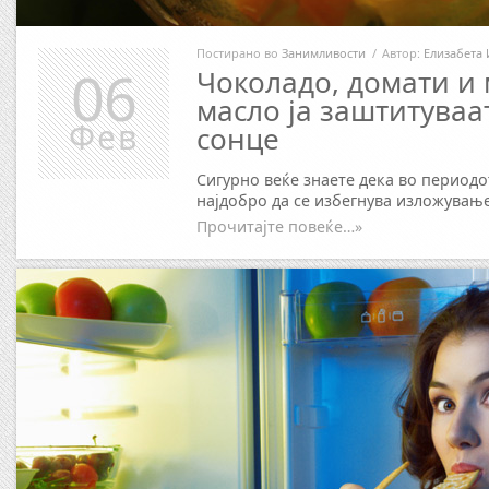
Постирано во
Занимливости
/
Автор:
Елизабета 
06
Чоколадо, домати и
масло ја заштитуваа
Фев
сонце
Сигурно веќе знаете дека во периодот
најдобро да се избегнува изложување
Прочитајте повеќе…»