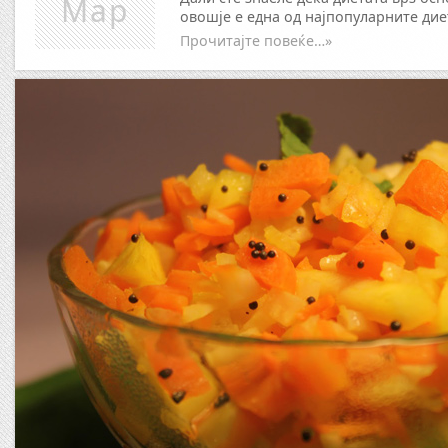
Мар
овошје е една од најпопуларните дие
Прочитајте повеќе…»