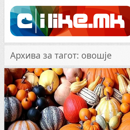
Архива за тагот: овошје