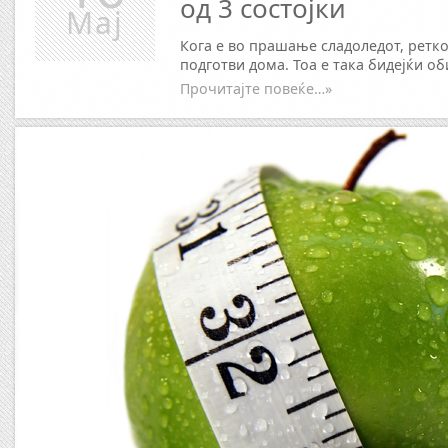
од 3 состојки
Мај
Кога е во прашање сладоледот, ретко
подготви дома. Тоа е така бидејќи о
Прочитајте повеќе…»