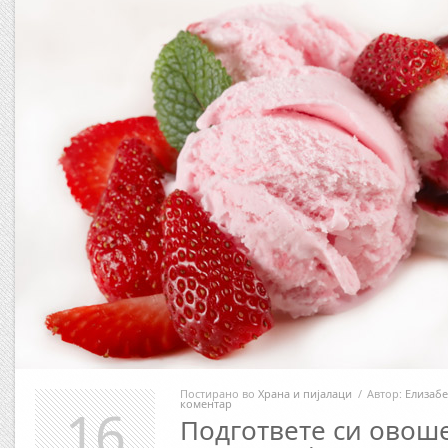
Постирано во
Храна и пијалаци
/
Автор:
Елизабе
коментар
16
Подгответе си овош