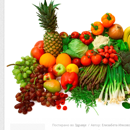
Постирано во
Здравје
/
Автор:
Елизабета Илковс