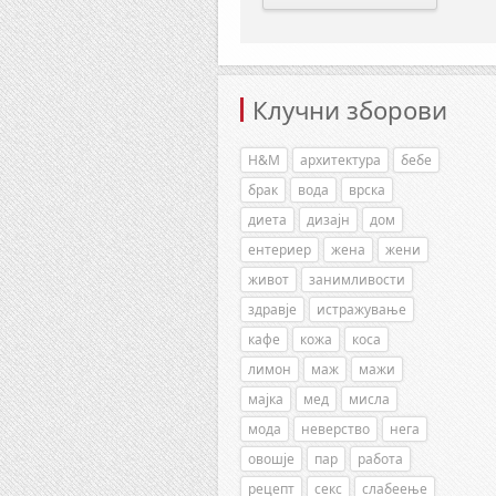
Клучни зборови
H&M
архитектура
бебе
брак
вода
врска
диета
дизајн
дом
ентериер
жена
жени
живот
занимливости
здравје
истражување
кафе
кожа
коса
лимон
маж
мажи
мајка
мед
мисла
мода
неверство
нега
овошје
пар
работа
рецепт
секс
слабеење