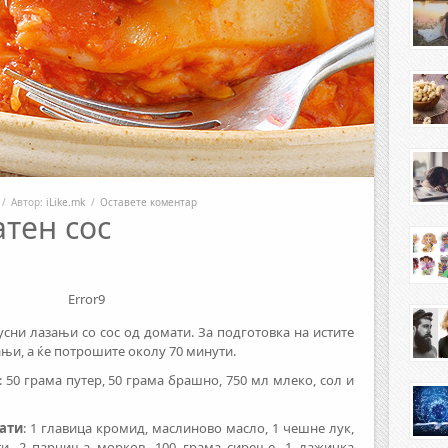
/
Автор:
iLike.mk
/
Оставете коментар
тен сос
Error9
усни лазањи со сос од домати. За подготовка на истите
ањи, а ќе потрошите околу 70 минути.
: 50 грама путер, 50 грама брашно, 750 мл млеко, сол и
мати
: 1 главица кромид, маслиново масло, 1 чешне лук,
ти, 2 парчиња морков, 100 грама сирење, 1 лажичка