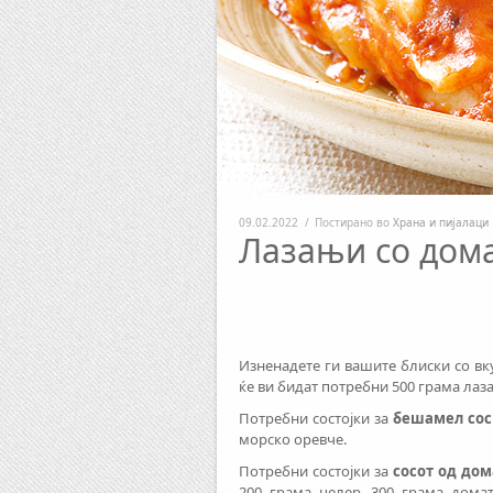
09.02.2022
/
Постирано во
Храна и пијалаци
Лазањи со дома
Изненадете ги вашите блиски со вк
ќе ви бидат потребни 500 грама лаз
Потребни состојки за
бешамел сос
морско оревче.
Потребни состојки за
сосот од до
200 грама целер, 300 грама дома