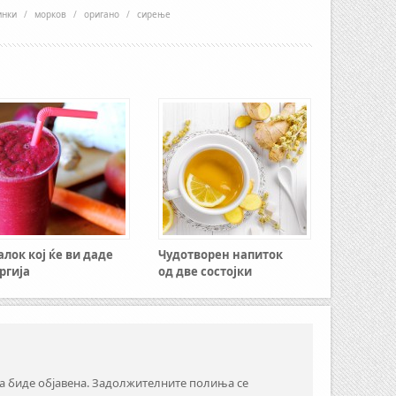
инки
/
морков
/
оригано
/
сирење
алок кој ќе ви даде
Чудотворен напиток
ргија
од две состојки
а биде објавена.
Задолжителните полиња се