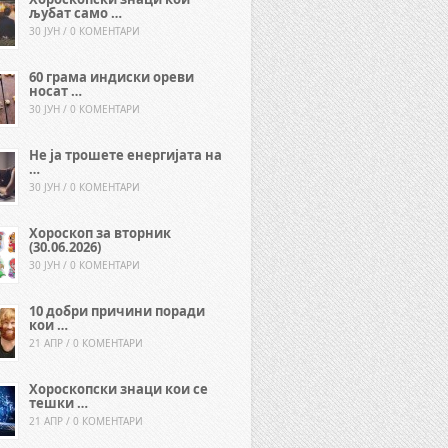
љубат само …
30 ЈУН / 0 КОМЕНТАРИ
60 грама индиски ореви
носат …
30 ЈУН / 0 КОМЕНТАРИ
Не ја трошете енергијата на
…
30 ЈУН / 0 КОМЕНТАРИ
Хороскоп за вторник
(30.06.2026)
30 ЈУН / 0 КОМЕНТАРИ
10 добри причини поради
кои …
21 АПР / 0 КОМЕНТАРИ
Хороскопски знаци кои се
тешки …
21 АПР / 0 КОМЕНТАРИ