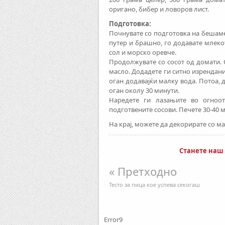
оригано, бибер и ловоров лист.
Подготовка:
Почнувате со подготовка на бешамел
путер и брашно, го додавате млеко
сол и морско оревче.
Продолжувате со сосот од домати.
масло. Додадете ги ситно изренданио
оган додавајќи малку вода. Потоа, 
оган околу 30 минути.
Наредете ги лазањите во огноот
подготвените сосови. Печете 30-40 м
На крај, можете да декорирате со м
Станете наш
« Претходно
Тесто за пица кое успева секогаш
Error9