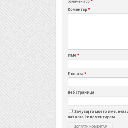
означени со
*
Коментар
*
Име
*
Е-пошта
*
Веб страница
Зачувај го моето име, е-ма
пат кога ќе коментирам.