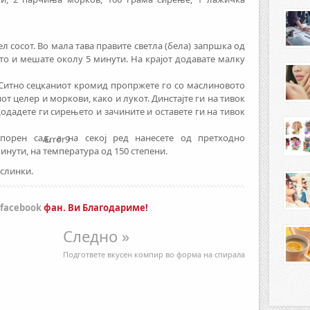
 сосот. Во мала тава правите светла (бела) запршка од
то и мешате околу 5 минути. На крајот додавате малку
 Ситно сецканиот кромид пропржете го со маслиновото
т целер и моркови, како и лукот. Динстајте ги на тивок
додадете ги сирењето и зачините и оставете ги на тивок
порен сад, а на секој ред нанесете од претходно
Error9
инути, на температура од 150 степени.
аслинки.
facebook
фан. Ви Благодариме!
Следно »
Подгответе вкусен компир во форма на спирала