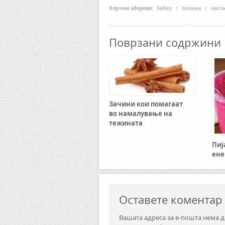
Клучни зборови:
бибер
/
лазањи
/
масл
Поврзани содржини
Зачини кои помагаат
во намалување на
тежината
Пиј
ене
Оставете коментар
Вашата адреса за е-пошта нема д