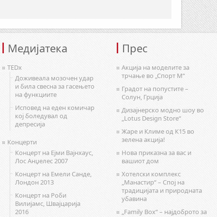
Медијатека
Прес
TEDx
Акција на моделите за
трчање во „Спорт М“
Доживеала мозочен удар
и била свесна за гасењето
Градот на попустите –
на функциите
Солун, Грција
Исповед на еден комичар
Дизајнерско модно шоу во
кој боледувал од
„Lotus Design Store“
депресија
Жаре и Климе од К15 во
зелена акција!
Концерти
Концерт на Ејми Вајнхаус,
Нова приказна за вас и
Лос Анџелес 2007
вашиот дом
Концерт на Емели Санде,
Хотелски комплекс
Лондон 2013
„Манастир“ – Спој на
традицијата и природната
Концерт на Роби
убавина
Вилијамс, Швајцарија
2016
„Family Box“ – најдоброто за