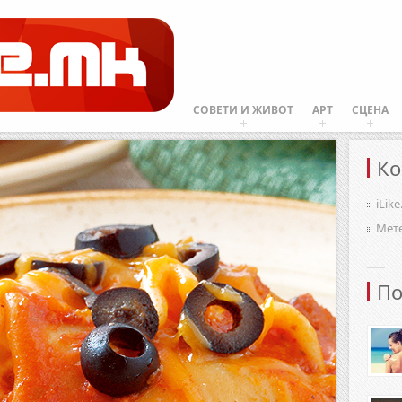
СОВЕТИ И ЖИВОТ
АРТ
СЦЕНА
Ко
iLik
Мет
По