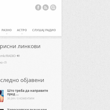
РАЗНО
АСТРО
СЛУШАЈ РАДИО
рисни линкови
e.mk/RADIO 🔊
ео ⛅
следно објавени
Што треба да направите
пред …
30 ЈУН / 0 КОМЕНТАРИ
Хороскопски знаци кои