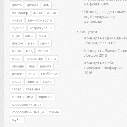
на функциите
диета
дизајн
дом
Исповед на еден комич
ентериер
жена
жени
кој боледувал од
живот
занимливости
депресија
здравје
истражување
Концерти
кафе
кожа
коса
Концерт на Ејми Вајнхау
Лос Анџелес 2007
лимон
маж
мажи
Концерт на Емели Санд
мајка
мед
мисла
Лондон 2013
мода
неверство
нега
Концерт на Роби
овошје
пар
работа
Вилијамс, Швајцарија
2016
рецепт
секс
слабеење
совет
совети
среќа
стрес
убавина
фотографија
хороскоп
хороскопски знак
хороскопски знаци
храна
љубов