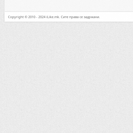
Copyright © 2010 - 2024 iLike.mk. Сите права се задржани.