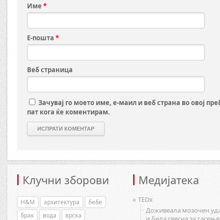
Име
*
Е-пошта
*
Веб страница
Зачувај го моето име, е-маил и веб страна во овој пр
пат кога ќе коментирам.
Клучни зборови
Медијатека
TEDx
H&M
архитектура
бебе
Доживеала мозочен уд
брак
вода
врска
и била свесна за гасење