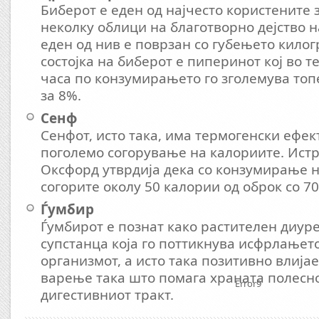
Биберот е еден од најчесто користените
неколку облици на благотворно дејство н
еден од нив е поврзан со губењето кило
состојка на биберот е пиперинот кој во т
часа по конзумирањето го зголемува топ
за 8%.
Сенф
Сенфот, исто така, има термогенски ефект
поголемо согорување на калориите. Ист
Оксфорд утврдија дека со конзумирање 
согорите околу 50 калории од оброк со 7
Ѓумбир
Ѓумбирот е познат како растителен диур
супстанца која го поттикнува исфрлањет
организмот, а исто така позитивно влија
варење така што помага храната полесно
Error9
дигестивниот тракт.