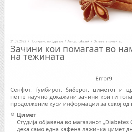
21.09.2022
/
Постирано во
Здравје
/
Автор:
iLike.mk
/
Оставете коментар
Зачини кои помагаат во н
на тежината
Error9
Сенфот, ѓумбирот, биберот, циметот и ц
петте научно докажани зачини кои ги топа
продолжение куси информации за секој од 
Цимет
Студија објавена во магазинот „Diabetes
дека само една кафена лажичка цимет дн