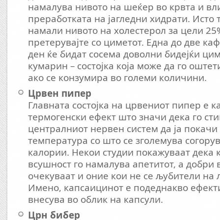
намалува нивото на шеќер во крвта и вли
преработката на јагледни хидрати. Исто т
намали нивото на холестерол за цели 25%
претерувајте со циметот. Една до две ка
ден ќе бидат сосема доволни бидејќи ци
кумарин – состојка која може да го оште
ако се конзумира во големи количини.
Црвен пипер
Главната состојка на црвениот пипер е к
термогенски ефект што значи дека го ст
централниот нервен систем да ја покачи
температура со што се зголемува согору
калории. Некои студии покажуваат дека 
всушност го намалува апетитот, а добри 
очекуваат и оние кои не се љубители на 
Имено, капсаицинот е подеднакво ефект
внесува во облик на капсули.
Црн бибер