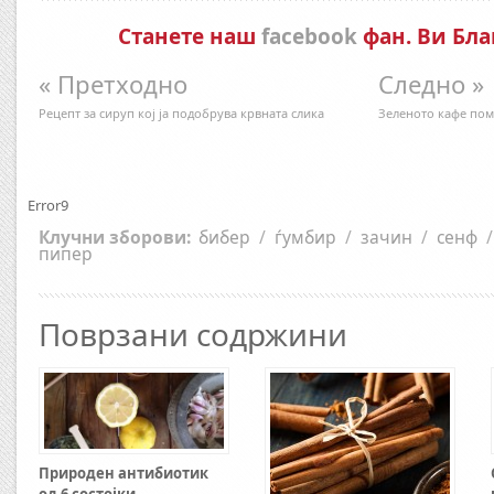
Станете наш
facebook
фан. Ви Бла
« Претходно
Следно »
Рецепт за сируп кој ја подобрува крвната слика
Зеленото кафе пом
Error9
Клучни зборови:
бибер
/
ѓумбир
/
зачин
/
сенф
/
пипер
Поврзани содржини
Природен антибиотик
од 6 состојки