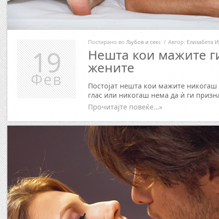
Постирано во
Љубов и секс
/
Автор:
Елизабета И
19
Нешта кои мажите ги
жените
Фев
Постојат нешта кои мажите никогаш 
глас или никогаш нема да ѝ ги призн
Прочитајте повеќе…»