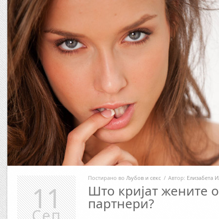
Постирано во
Љубов и секс
/
Автор:
Елизабета И
11
Што кријат жените о
партнери?
Сеп