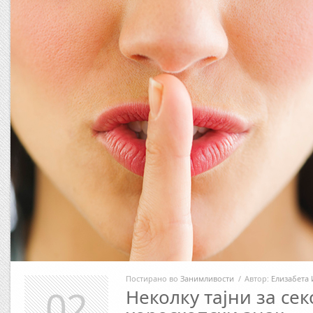
Постирано во
Занимливости
/
Автор:
Елизабета 
02
Неколку тајни за сек