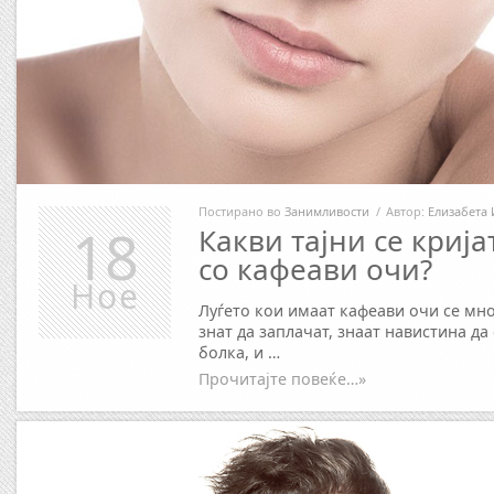
Постирано во
Занимливости
/
Автор:
Елизабета 
18
Какви тајни се кријат
со кафеави очи?
Ное
Луѓето кои имаат кафеави очи се мн
знат да заплачат, знаат навистина да 
болка, и …
Прочитајте повеќе…»