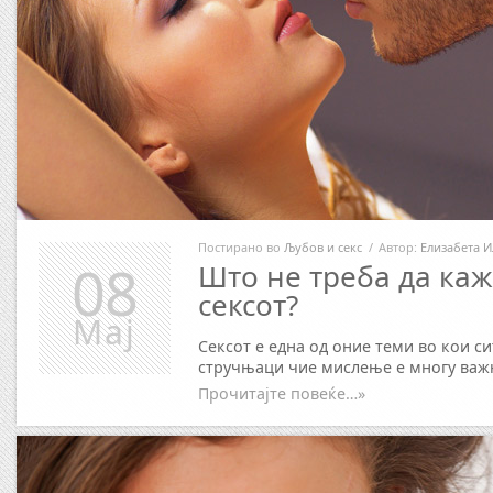
Постирано во
Љубов и секс
/
Автор:
Елизабета И
08
Што не треба да каж
сексот?
Мај
Сексот е една од оние теми во кои си
стручњаци чие мислење е многу важн
Прочитајте повеќе…»