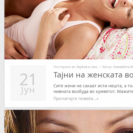
Постирано во
Љубов и секс
/
Автор:
Елизабета И
21
Тајни на женската в
Сите жени не сакаат исти нешта, а т
Јун
нивната возбуда во креветот. Мажит
Прочитајте повеќе…»