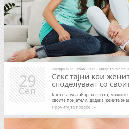
Постирано во
Љубов и секс
/
Автор:
Елизабета И
29
Секс тајни кои женит
споделуваат со свои
Сеп
Кога станува збор за сексот, мажите 
своите пријатели, додека жените знаа
Прочитајте повеќе…»