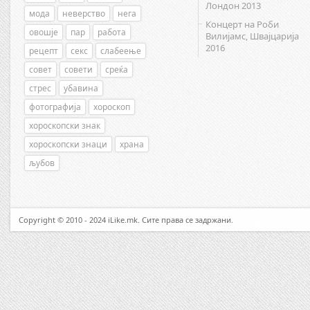
Лондон 2013
мода
неверство
нега
Концерт на Роби
овошје
пар
работа
Вилијамс, Швајцарија
2016
рецепт
секс
слабеење
совет
совети
среќа
стрес
убавина
фотографија
хороскоп
хороскопски знак
хороскопски знаци
храна
љубов
Copyright © 2010 - 2024 iLike.mk. Сите права се задржани.