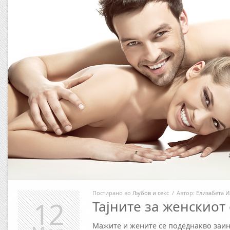
Постирано во
Љубов и секс
/
Автор:
Елизабета И
12
Тајните за женскиот
Mажите и жените се подеднакво заин