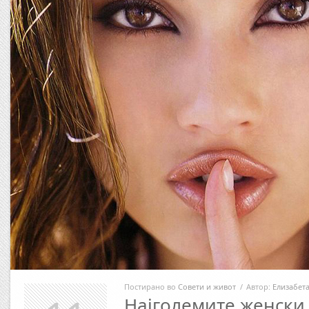
Постирано во
Совети и живот
/
Автор:
Елизабет
Најголемите женски 