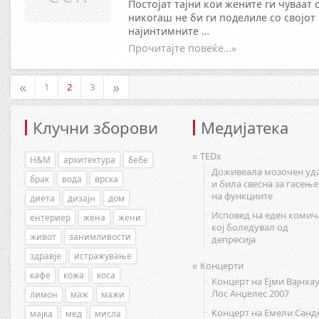
Постојат тајни кои жените ги чуваат 
никогаш не би ги поделиле со својот
најинтимните …
Прочитајте повеќе…»
«
»
1
2
3
Клучни зборови
Медијатека
TEDx
H&M
архитектура
бебе
Доживеала мозочен уд
брак
вода
врска
и била свесна за гасење
на функциите
диета
дизајн
дом
Исповед на еден комич
ентериер
жена
жени
кој боледувал од
живот
занимливости
депресија
здравје
истражување
Концерти
кафе
кожа
коса
Концерт на Ејми Вајнхау
Лос Анџелес 2007
лимон
маж
мажи
Концерт на Емели Санд
мајка
мед
мисла