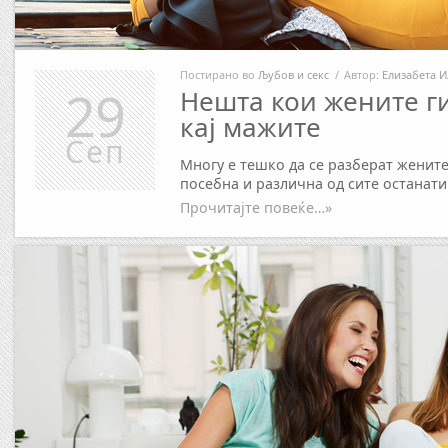
Постирано во
Љубов и секс
/
Автор:
Елизабета И
29
Нешта кои жените г
кај мажите
Сеп
Многу е тешко да се разберат жените 
посебна и различна од сите останати.
Прочитајте повеќе…»