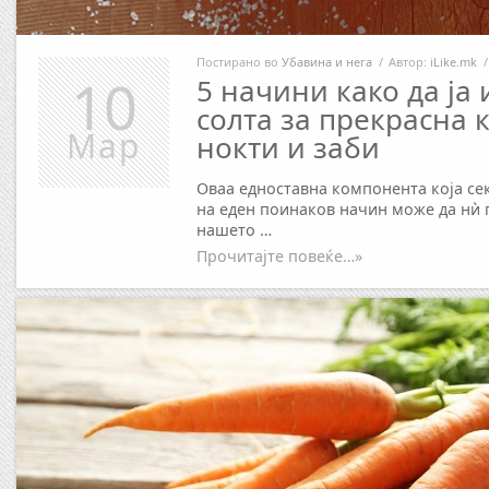
Постирано во
Убавина и нега
/
Автор:
iLike.mk
/
10
5 начини како да ја
солта за прекрасна к
Мар
нокти и заби
Оваа едноставна компонента која сек
на еден поинаков начин може да нѝ п
нашето …
Прочитајте повеќе…»