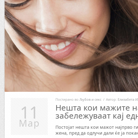
Постирано во
Љубов и секс
/
Автор:
Елизабета И
11
Нешта кои мажите н
забележуваат кај ед
Мар
Постојат нешта кои мажот најпрво ги
жена, пред да одлучи дали ќе ја пока