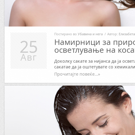
Постирано во
Убавина и нега
/
Автор:
Елизабета
25
Намирници за прир
осветлување на коса
Авг
Доколку сакате за нијанса да ја освет
сакатае да ја оштетувате со хемикали
Прочитајте повеќе…»