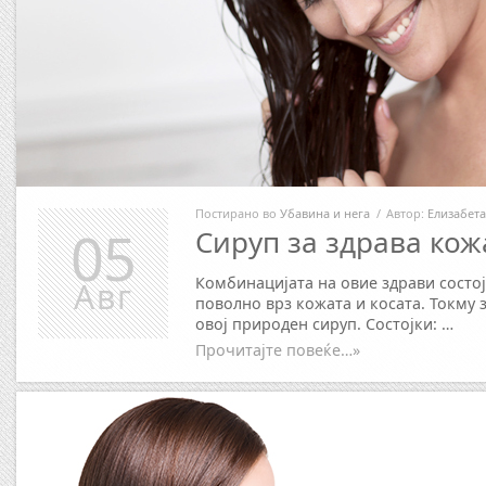
Постирано во
Убавина и нега
/
Автор:
Елизабета
05
Сируп за здрава кож
Комбинацијата на овие здрави состо
Авг
поволно врз кожата и косата. Токму з
овој природен сируп. Состојки: …
Прочитајте повеќе…»