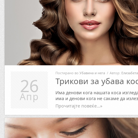
Постирано во
Убавина и нега
/
Автор:
Елизабета
26
Трикови за убава ко
Има денови кога нашата коса изглед
Апр
има и денови кога не сакаме да изле
Прочитајте повеќе…»