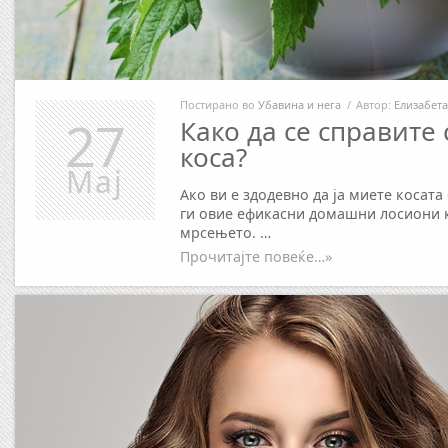
Постирано во
Убавина и нега
/
Автор:
Елизабета
27
Како да се справите
коса?
Мај
Ако ви е здодевно да ја миете косата
ги овие ефикасни домашни лосиони к
мрсењето. …
Прочитајте повеќе…»