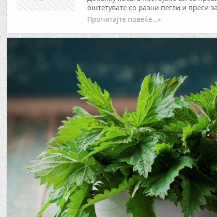
оштетувате со разни пегли и преси за
Прочитајте повеќе…»