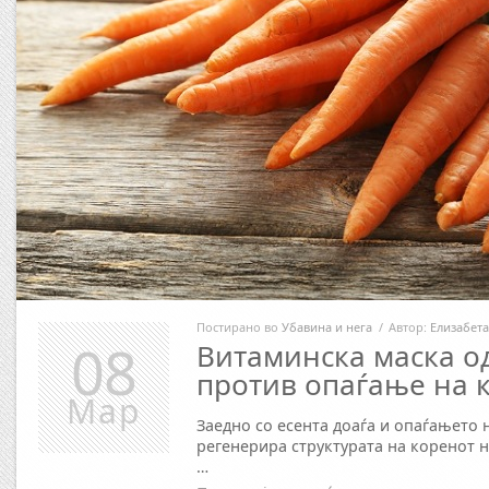
Постирано во
Убавина и нега
/
Автор:
Елизабета
08
Витаминска маска о
против опаѓање на 
Мар
Заедно со есента доаѓа и опаѓањето н
регенерира структурата на коренот н
…