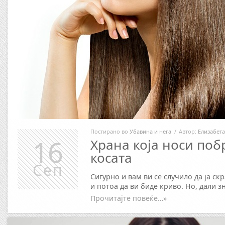
Постирано во
Убавина и нега
/
Автор:
Елизабета
16
Храна која носи поб
косата
Сеп
Сигурно и вам ви се случило да ја ск
и потоа да ви биде криво. Но, дали з
Прочитајте повеќе…»