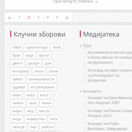
Прочитајте повеќе…»
«
»
1
2
3
4
5
Клучни зборови
Медијатека
TEDx
H&M
архитектура
бебе
Доживеала мозочен уд
брак
вода
врска
и била свесна за гасење
на функциите
диета
дизајн
дом
Исповед на еден комич
ентериер
жена
жени
кој боледувал од
живот
занимливости
депресија
здравје
истражување
Концерти
кафе
кожа
коса
Концерт на Ејми Вајнхау
Лос Анџелес 2007
лимон
маж
мажи
Концерт на Емели Санд
мајка
мед
мисла
Лондон 2013
мода
неверство
нега
Концерт на Роби
овошје
пар
работа
Вилијамс, Швајцарија