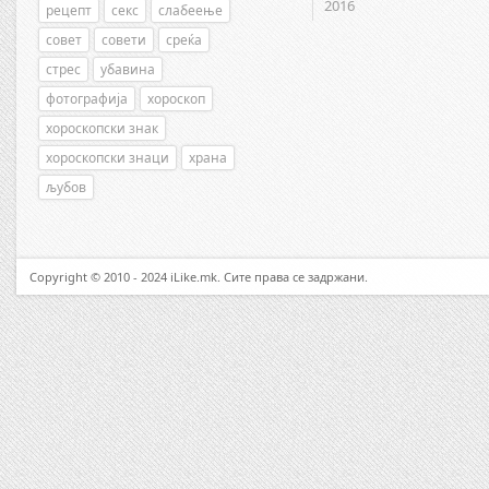
2016
рецепт
секс
слабеење
совет
совети
среќа
стрес
убавина
фотографија
хороскоп
хороскопски знак
хороскопски знаци
храна
љубов
Copyright © 2010 - 2024 iLike.mk. Сите права се задржани.