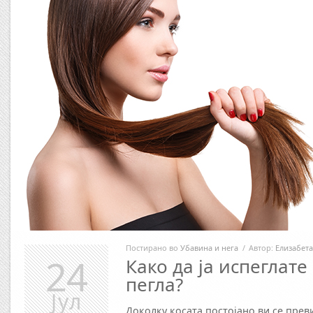
Постирано во
Убавина и нега
/
Автор:
Елизабета
24
Како да ја испеглате
пегла?
Јул
Доколку косата постојано ви се превит