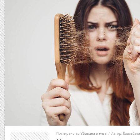
Постирано во
Убавина и нега
/
Автор:
Елизабета