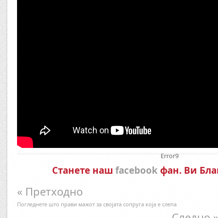
Error9
Станете наш
facebook
фан. Ви Бла
« Претходно
Погледнете што прави мажот за својата сопруга која е слепа
Следно 