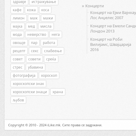
здравје
истражување
Концерти
кафе
кожа
коса
Концерт на Ејми Вајнхау
Лос Анџелес 2007
лимон
маж
мажи
Концерт на Емели Санд
мајка
мед
мисла
Лондон 2013
мода
неверство
нега
Концерт на Роби
овошје
пар
работа
Вилијамс, Швајцарија
2016
рецепт
секс
слабеење
совет
совети
среќа
стрес
убавина
фотографија
хороскоп
хороскопски знак
хороскопски знаци
храна
љубов
Copyright © 2010 - 2024 iLike.mk. Сите права се задржани.