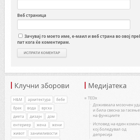
Веб страница
Зачувај го моето име, е-маил и веб страна во овој пр
пат кога ќе коментирам.
Клучни зборови
Медијатека
TEDx
H&M
архитектура
бебе
Доживеала мозочен уд
брак
вода
врска
и била свесна за гасење
на функциите
диета
дизајн
дом
Исповед на еден комич
ентериер
жена
жени
кој боледувал од
живот
занимливости
депресија