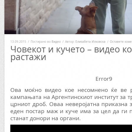
13.09.2015
/
Постирано во
Видео
/
Автор:
Елизабета Илковска
/
Оставете коме
Човекот и кучето – видео ко
растажи
Error9
Ова моќно видео кое несомнено ќе ве 
кампањата на Аргентинскиот институт за т
црниот дроб. Оваа неверојатна приказна з
еден постар маж и куче има за цел да ги 
станат донори на органи.