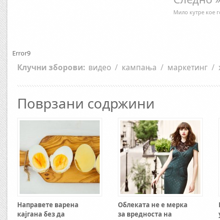
Мило кутре кое г
Error9
Клучни зборови:
видео
/
кампања
/
маркетинг
/
Поврзани содржини
Направете варена
Облеката не е мерка
кајгана без да
за вредноста на