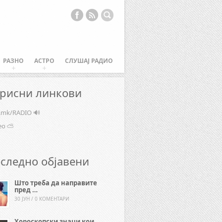
РАЗНО
АСТРО
СЛУШАЈ РАДИО
рисни линкови
e.mk/RADIO 🔊
ео ⛅
следно објавени
Што треба да направите
пред …
30 ЈУН / 0 КОМЕНТАРИ
Хороскопски знаци кои