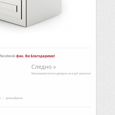
Error9
facebook
фан. Ви Благодариме!
Следно »
Минималистички дизајни на клуб масички
а
/
флексибилна