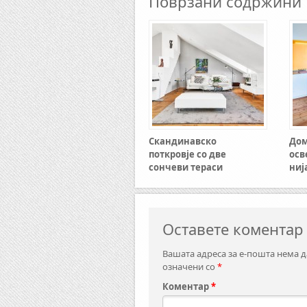
Поврзани содржини
Скандинавско
Дом
поткровје со две
осв
сончеви тераси
ниј
Оставете коментар
Вашата адреса за е-пошта нема д
означени со
*
Коментар
*