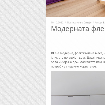
10.10.2022
/
Постирано во
Дизајн
/
Автор:
Е
Модерната фле
REK
е модерна, флексибилна маса, на
ја имате во својот дом. Дизајниран
бела и боја на даб. Масичката има
потреби за нејзино користење.