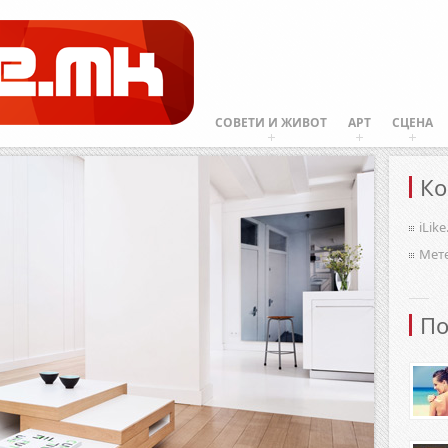
СОВЕТИ И ЖИВОТ
АРТ
СЦЕНА
Ко
iLik
Мет
По