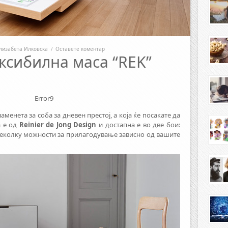
лизабета Илковска
/
Оставете коментар
ксибилна маса “REK”
Error9
менета за соба за дневен престој, а која ќе посакате да
а е од
Reinier de Jong Design
и достапна е во две бои:
 неколку можности за прилагодување зависно од вашите