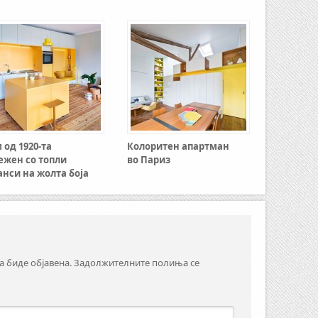
 од 1920-та
Колоритен апартман
ежен со топли
во Париз
анси на жолта боја
а биде објавена.
Задолжителните полиња се