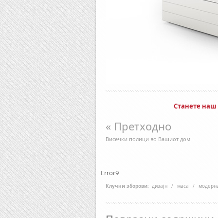
Станете наш
« Претходно
Висечки полици во Вашиот дом
Error9
Клучни зборови:
дизајн
/
маса
/
модерн