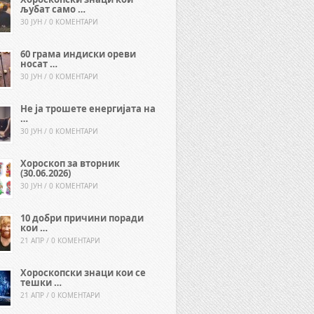
љубат само …
30 ЈУН / 0 КОМЕНТАРИ
60 грама индиски ореви
носат …
30 ЈУН / 0 КОМЕНТАРИ
Не ја трошете енергијата на
…
30 ЈУН / 0 КОМЕНТАРИ
Хороскоп за вторник
(30.06.2026)
30 ЈУН / 0 КОМЕНТАРИ
10 добри причини поради
кои …
21 АПР / 0 КОМЕНТАРИ
Хороскопски знаци кои се
тешки …
21 АПР / 0 КОМЕНТАРИ