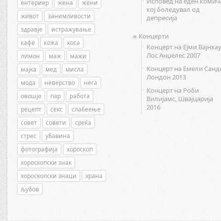
Исповед на еден комич
ентериер
жена
жени
кој боледувал од
живот
занимливости
депресија
здравје
истражување
Концерти
кафе
кожа
коса
Концерт на Ејми Вајнхау
Лос Анџелес 2007
лимон
маж
мажи
Концерт на Емели Санд
мајка
мед
мисла
Лондон 2013
мода
неверство
нега
Концерт на Роби
овошје
пар
работа
Вилијамс, Швајцарија
2016
рецепт
секс
слабеење
совет
совети
среќа
стрес
убавина
фотографија
хороскоп
хороскопски знак
хороскопски знаци
храна
љубов