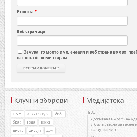
Е-пошта
*
Веб страница
Зачувај го моето име, е-маил и веб страна во овој пр
пат кога ќе коментирам.
Клучни зборови
Медијатека
TEDx
H&M
архитектура
бебе
Доживеала мозочен уд
брак
вода
врска
и била свесна за гасење
на функциите
диета
дизајн
дом