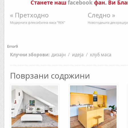
Станете наш
facebook
фан. Ви Бла
« Претходно
Следно »
Модерната флексибилна маса “REK”
Новогодишна декорација 
Error9
Клучни зборови:
дизајн
/
идеја
/
клуб маса
Поврзани содржини