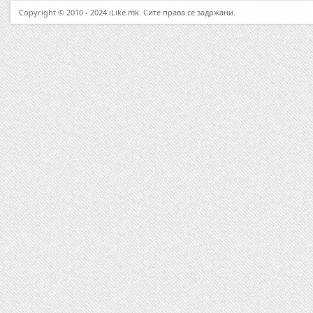
Copyright © 2010 - 2024 iLike.mk. Сите права се задржани.