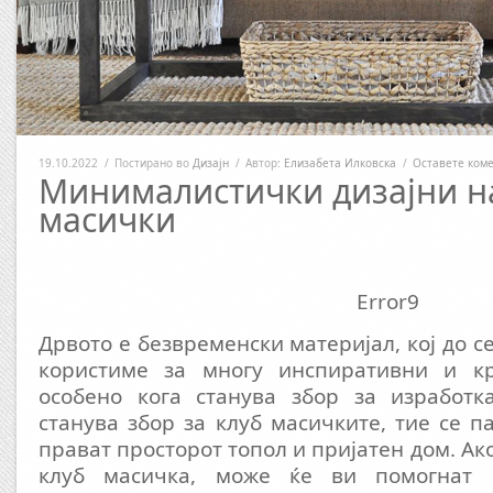
19.10.2022
/
Постирано во
Дизајн
/
Автор:
Елизабета Илковска
/
Оставете ком
Минималистички дизајни н
масички
Error9
Дрвото е безвременски материјал, кој до с
користиме за многу инспиративни и кр
особено кога станува збор за изработк
станува збор за клуб масичките, тие се п
прават просторот топол и пријатен дом. Ако
клуб масичка, може ќе ви помогнат 