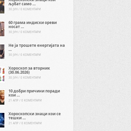
љубат само …
30 ЈУН / 0 КОМЕНТАРИ
60 грама индиски ореви
носат …
30 ЈУН / 0 КОМЕНТАРИ
Не ја трошете енергијата на
…
30 ЈУН / 0 КОМЕНТАРИ
Хороскоп за вторник
(30.06.2026)
30 ЈУН / 0 КОМЕНТАРИ
10 добри причини поради
кои …
21 АПР / 0 КОМЕНТАРИ
Хороскопски знаци кои се
тешки …
21 АПР / 0 КОМЕНТАРИ