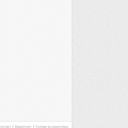
Контакт
/
Маркетинг
/
Услови за користење