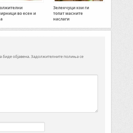
олжителни
Зеленчуци кои ги
ирници во есен и
топат масните
ма
наслаги
а биде објавена.
Задолжителните полиња се