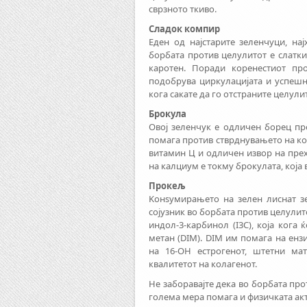
сврзното ткиво.
Сладок компир
Еден од најстарите зеленчуци, на
борбата против целулитот е слатки
каротен. Поради коренестиот пр
подобрува циркулацијата и успешн
кога сакате да го отстраните целулит
Брокула
Овој зеленчук е одличен борец пр
помага против стврднувањето на ко
витамин Ц и одличен извор на пре
на калциум е токму брокулата, која
Прокељ
Kонsумирањето на зелен лиснат зе
сојузник во борбата против целулито
индол-3-карбинол (I3C), која кога
метан (DIM). DIM им помага на енз
на 16-OH естрогенот, штетни ма
квалитетот на колагенот.
Не заборавајте дека во бoрбата про
голема мера помага и физичката акт