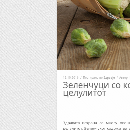
13.10.2016
/
Постирано во
Здравје
/
Автор:
Зеленчуци со к
целулитот
Здравата исхрана со многу овош
целулитот. Зеленчукот содржи вит