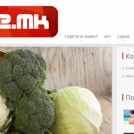
СОВЕТИ И ЖИВОТ
АРТ
СЦЕНА
Ко
iLik
Мет
По