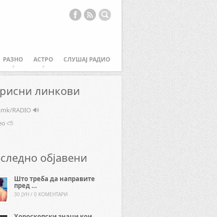
РАЗНО
АСТРО
СЛУШАЈ РАДИО
рисни линкови
e.mk/RADIO 🔊
ео ⛅
следно објавени
Што треба да направите
пред …
30 ЈУН / 0 КОМЕНТАРИ
Хороскопски знаци кои