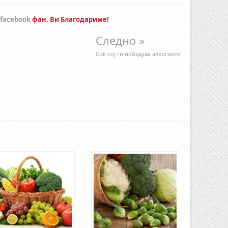
facebook
фан. Ви Благодариме!
Следно »
Сок кој ги победува алергиите