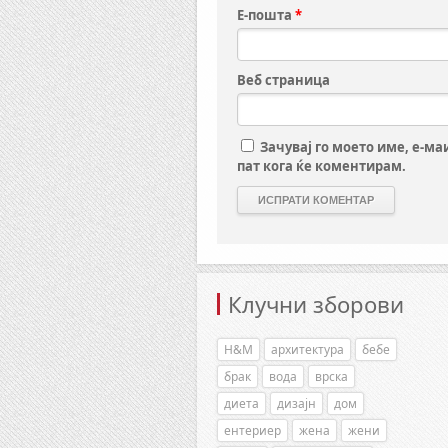
Е-пошта
*
Веб страница
Зачувај го моето име, е-ма
пат кога ќе коментирам.
Клучни зборови
H&M
архитектура
бебе
брак
вода
врска
диета
дизајн
дом
ентериер
жена
жени