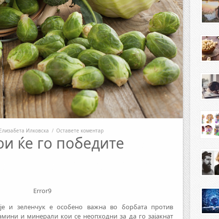
Елизабета Илковска
/
Оставете коментар
ои ќе го победите
Error9
је и зеленчук е особено важна во борбата против
амини и минерали кои се неопходни за да го зајакнат