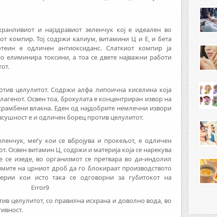
јхранливиот и најздравиот зеленчук кој е идеален во
от компир. Тој содржи калиум, витамини Ц и Е, и бета
отеин е одличен антиоксиданс. Слаткиот компир ја
о елиминира токсини, а тоа се двете најважни работи
от.
отив целулитот. Содржи алфа липоична киселина која
лагенот. Освен тоа, брокулата е концентриран извор на
храмбени влакна. Еден од најдобрите немлечни извори
 всушност е и одличен борец против целулитот.
ленчук, меѓу кои се вбројува и прокељот, е одличен
т. Освен витамин Ц, содржи и материја која се нарекува
 ќе се изеде, во организмот се претвара во ди-индолил
имите на црниот дроб да го блокираат производството
терии кои исто така се одговорни за губитокот на
Error9
тив целулитот, со правилна исхрана и доволно вода, во
ивност.