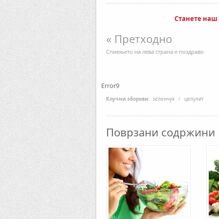
Станете наш
« Претходно
Спиењето на лева страна е поздраво
Error9
Клучни зборови:
зеленчук
/
целулит
Поврзани содржини