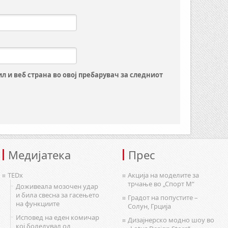
ил и веб страна во овој пребарувач за следниот
Медијатека
Прес
TEDx
Акција на моделите за
трчање во „Спорт М“
Доживеала мозочен удар
и била свесна за гасењето
Градот на попустите –
на функциите
Солун, Грција
Исповед на еден комичар
Дизајнерско модно шоу во
кој боледувал од