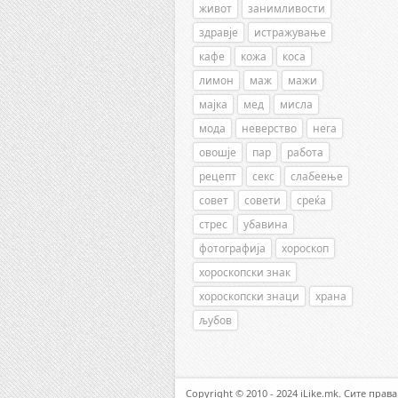
живот
занимливости
здравје
истражување
кафе
кожа
коса
лимон
маж
мажи
мајка
мед
мисла
мода
неверство
нега
овошје
пар
работа
рецепт
секс
слабеење
совет
совети
среќа
стрес
убавина
фотографија
хороскоп
хороскопски знак
хороскопски знаци
храна
љубов
Copyright © 2010 - 2024 iLike.mk. Сите прав