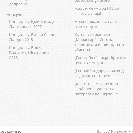
„Lotus Design Store“
депресија
Жаре и Климе од К15 во
зелена акција!
Концерти
Концерт на Ејми Вајнхаус,
Нова приказна за вас и
Лос Анџелес 2007
вашиот дом
Концерт на Емели Санде,
Хотелски комплекс
Лондон 2013
„Манастир“ – Спој на
традицијата и природната
Концерт на Роби
убавина
Вилијамс, Швајцарија
2016
„Family Box“ – најдоброто за
целото семејство
„Lenovo“ подарува викенд
за двајца во Париз!
„RED BULL“ организира
глобален студентски
натпревар во шкртање
а се задржани.
За нас
/
Импресум
/