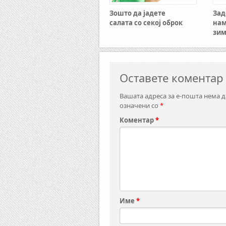
Зошто да јадете
Зад
салата со секој оброк
нам
зи
Оставете коментар
Вашата адреса за е-пошта нема д
означени со
*
Коментар
*
Име
*