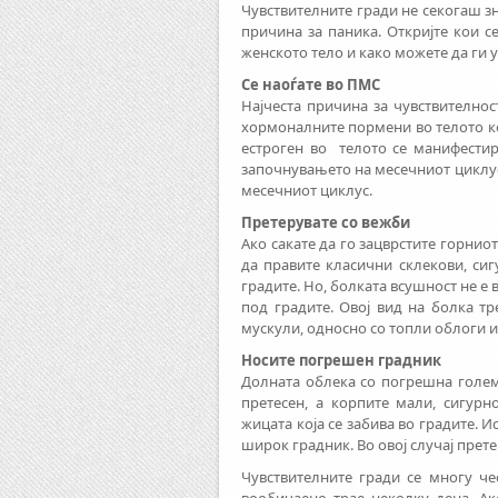
Чувствителните гради не секогаш з
причина за паника. Откријте кои с
женското тело и како можете да ги
Се наоѓате во ПМС
Најчеста причина за чувствително
хормоналните пормени во телото ко
естроген во телото се манифестир
започнувањето на месечниот циклус
месечниот циклус.
Претерувате со вежби
Ако сакате да го зацврстите горниот
да правите класични склекови, сиг
градите. Но, болката всушност не е 
под градите. Овој вид на болка тр
мускули, односно со топли облоги и
Носите погрешен градник
Долната облека со погрешна голем
претесен, а корпите мали, сигурн
жицата која се забива во градите. И
широк градник. Вo овој случај прет
Чувствителните гради се многу че