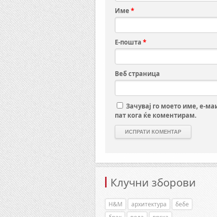
Име
*
Е-пошта
*
Веб страница
Зачувај го моето име, е-ма
пат кога ќе коментирам.
Клучни зборови
H&M
архитектура
бебе