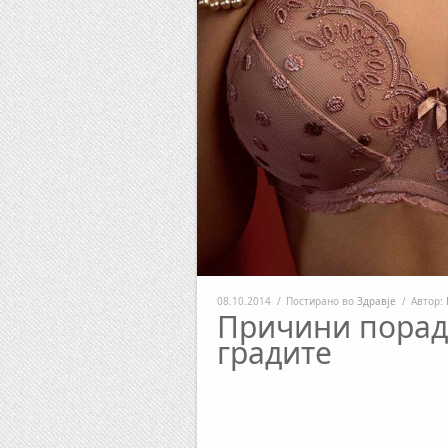
08.10.2014
/
Постирано во
Здравје
/
Автор:
Причини порад
градите