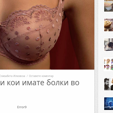
Елизабета Илковска
/
Оставете коментар
и кои имате болки во
Error9