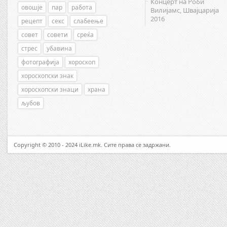
Концерт на Роби
овошје
пар
работа
Вилијамс, Швајцарија
2016
рецепт
секс
слабеење
совет
совети
среќа
стрес
убавина
фотографија
хороскоп
хороскопски знак
хороскопски знаци
храна
љубов
Copyright © 2010 - 2024 iLike.mk. Сите права се задржани.