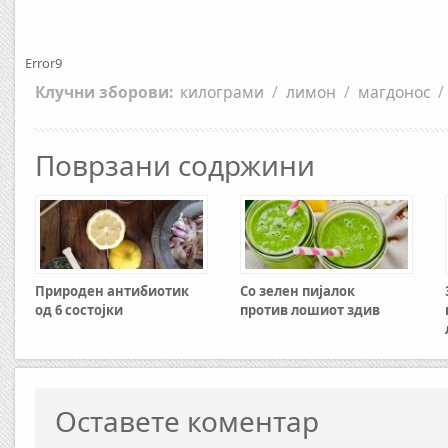
Error9
Клучни зборови:
килограми
/
лимон
/
магдонос
/
Поврзани содржини
Природен антибиотик
Со зелен пијалок
од 6 состојки
против лошиот здив
Оставете коментар