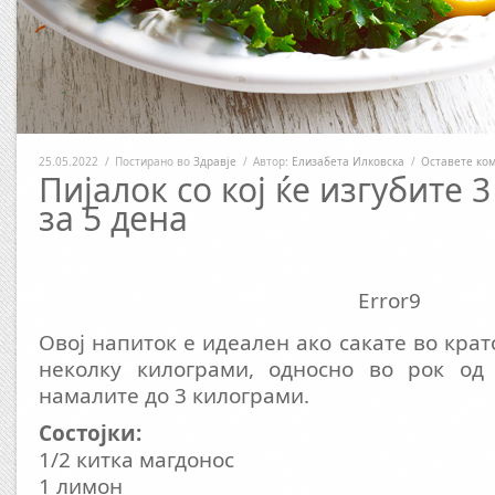
25.05.2022
/
Постирано во
Здравје
/
Автор:
Елизабета Илковска
/
Оставете ко
Пијалок со кој ќе изгубите 
за 5 дена
Error9
Овој напиток е идеален ако сакате во крат
неколку килограми, односно во рок од
намалите до 3 килограми.
Состојки:
1/2 китка магдонос
1 лимон