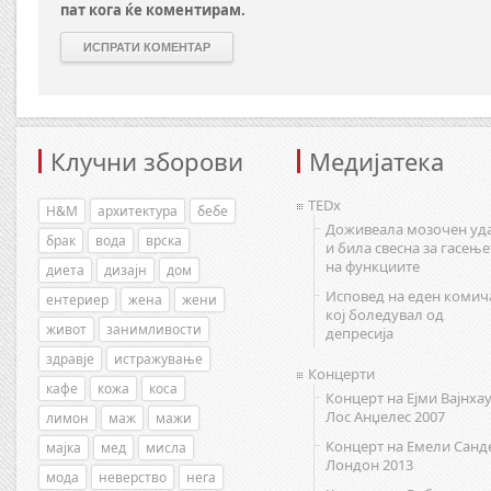
пат кога ќе коментирам.
Клучни зборови
Медијатека
TEDx
H&M
архитектура
бебе
Доживеала мозочен уд
брак
вода
врска
и била свесна за гасење
на функциите
диета
дизајн
дом
Исповед на еден комич
ентериер
жена
жени
кој боледувал од
живот
занимливости
депресија
здравје
истражување
Концерти
кафе
кожа
коса
Концерт на Ејми Вајнхау
Лос Анџелес 2007
лимон
маж
мажи
Концерт на Емели Санд
мајка
мед
мисла
Лондон 2013
мода
неверство
нега