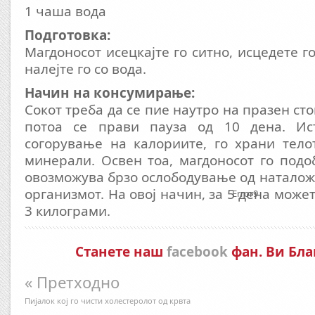
1 чаша вода
Подготовка:
Магдоносот исецкајте го ситно, исцедете г
налејте го со вода.
Начин на консумирање:
Сокот треба да се пие наутро на празен сто
потоа се прави пауза од 10 дена. Ис
согорување на калориите, го храни тело
минерали. Освен тоа, магдоносот го под
овозможува брзо ослободување од наталож
организмот. На овој начин, за 5 дена может
Error9
3 килограми.
Станете наш
facebook
фан. Ви Бла
« Претходно
Пијалок кој го чисти холестеролот од крвта