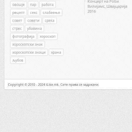
Концерт на Роби
овошје
пар
работа
Вилијамс, Швајцарија
2016
рецепт
секс
слабеење
совет
совети
среќа
стрес
убавина
фотографија
хороскоп
хороскопски знак
хороскопски знаци
храна
љубов
Copyright © 2010 - 2024 iLike.mk. Сите права се задржани.