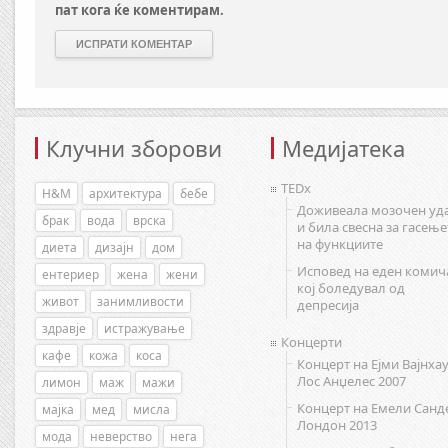
пат кога ќе коментирам.
Клучни зборови
Медијатека
TEDx
H&M
архитектура
бебе
Доживеала мозочен уд
брак
вода
врска
и била свесна за гасење
на функциите
диета
дизајн
дом
Исповед на еден комич
ентериер
жена
жени
кој боледувал од
живот
занимливости
депресија
здравје
истражување
Концерти
кафе
кожа
коса
Концерт на Ејми Вајнхау
Лос Анџелес 2007
лимон
маж
мажи
Концерт на Емели Санд
мајка
мед
мисла
Лондон 2013
мода
неверство
нега