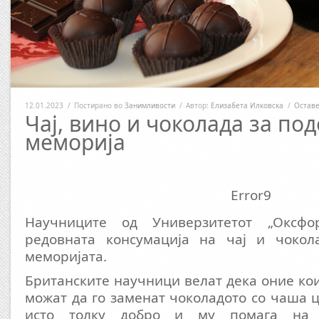
12.01.2023
/
Постирано во
Занимливости
/
Автор:
Елизабета Илковска
/
Оставе
Чај, вино и чоколада за по
меморија
Error9
Научниците од Универзитетот „Оксфо
редовната консумација на чај и чокол
меморијата.
Британските научници велат дека оние кои
можат да го заменат чоколадото со чаша ц
исто толку добро и му помага на 