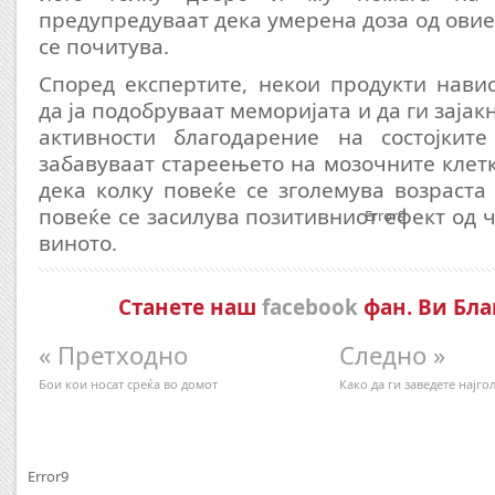
предупредуваат дека умерена доза од овие
се почитува.
Според експертите, некои продукти нави
да ја подобруваат меморијата и да ги заја
активности благодарение на состојкит
забавуваат стареењето на мозочните клетк
дека колку повеќе се зголемува возраста 
повеќе се засилува позитивниот ефект од ч
Error9
виното.
Станете наш
facebook
фан. Ви Бла
« Претходно
Следно »
Бои кои носат среќа во домот
Како да ги заведете најг
Error9