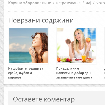
Клучни зборови:
вино
/
истражување
/
чај
/
чоко
Поврзани содржини
Најдобрите години за
Понеделник е
среќа, љубов и
навистина добар ден
кариера
за започнување диета
Оставете коментар