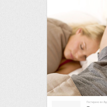
Постирано во
Љу