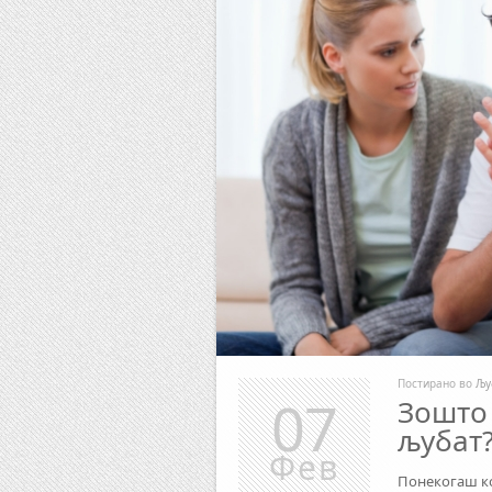
Постирано во
Љу
07
Зошто 
љубат
Фев
Понекогаш ког