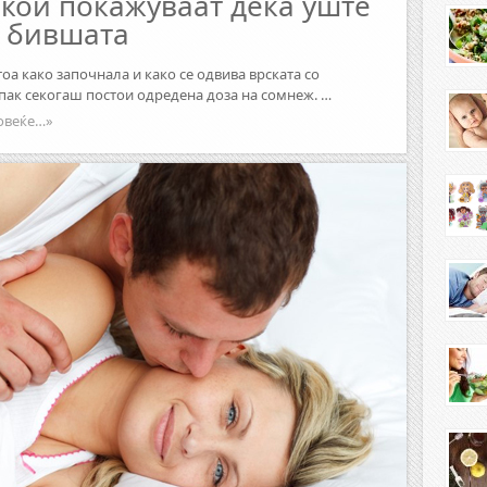
кои покажуваат дека уште
а бившата
тоа како започнала и како се одвива врската со
епак секогаш постои одредена доза на сомнеж. …
овеќе…»