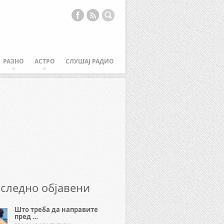
РАЗНО
АСТРО
СЛУШАЈ РАДИО
следно објавени
Што треба да направите
пред …