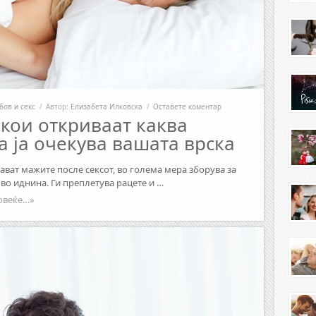
бов и секс
/
Автор:
Елизабета Илковска
/
Оставете коментар
кои откриваат каква
 ја очекува вашата врска
ават мажите после сексот, во голема мера зборува за
 во иднина. Ги преплетува рацете и …
овеќе…»