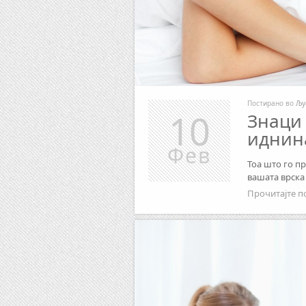
Постирано во
Љу
10
Знаци 
иднина
Фев
Тоа што го пр
вашата врска
Прочитајте п