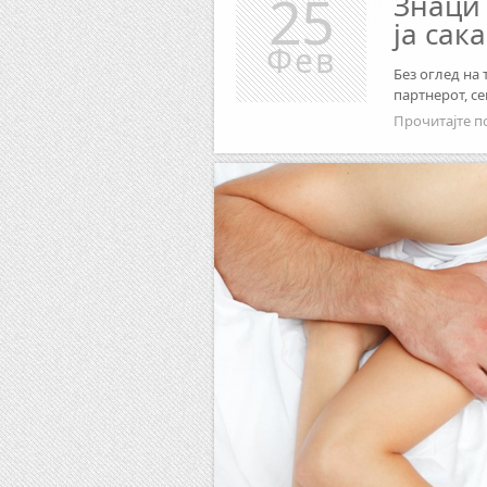
25
Знаци 
ја сак
Фев
Без оглед на 
партнерот, с
Прочитајте п