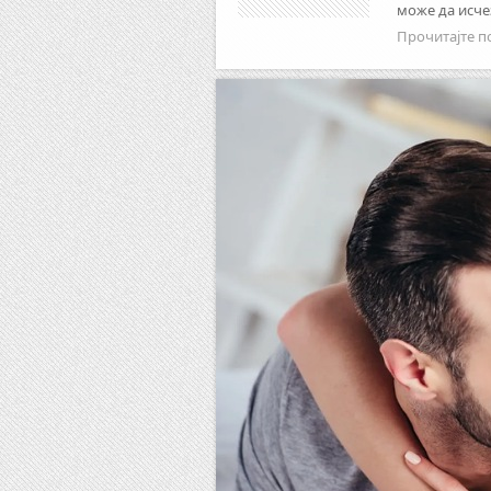
може да исчез
Прочитајте п