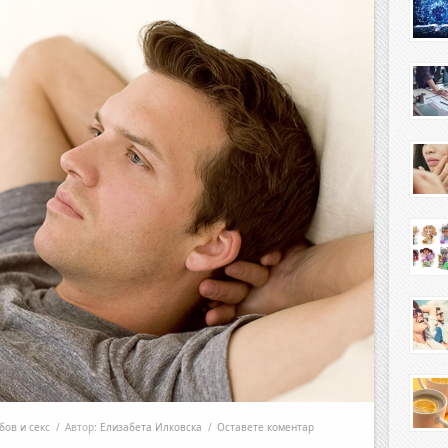
бов и секс
/
Автор:
Елизабета Илковска
/
Оставете коментар