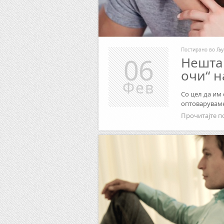
Постирано во
Љу
06
Нешта 
очи“ 
Фев
Со цел да им
оптоваруваме
Прочитајте п