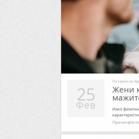
Постирано во
Љу
25
Жени к
мажит
Фев
Иако физички
карактеристик
Прочитајте п