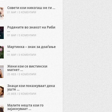
Совети кои никогаш не ги …
01 МАР / 0 КОМЕНТАРИ
Родените во знакот на Риби
…
01 МАР / 0 КОМЕНТАРИ
Мартинка – знак за доаѓање
…
01 МАР / 0 КОМЕНТАРИ
Жени кои се вистински
магнет …
25 ФЕВ / 0 КОМЕНТАРИ
Знаци кои покажуваат дека
уште …
25 ФЕВ / 0 КОМЕНТАРИ
Малите нешта кои го
зајакнуваат …