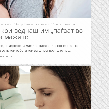
бов и секс
/
Автор:
Елизабета Илковска
/
Оставете коментар
кои веднаш им „паѓаат во
на мажите
 се допаднеме на мажите, ние жените понекогаш се
 со некои работи кои всушност воопшто не …
овеќе…»