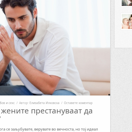
бов и секс
/
Автор:
Елизабета Илковска
/
Оставете коментар
жените престануваат да
?
а се заљубувате, верувате во вечноста, но тој идеал