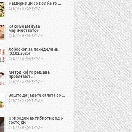
Намирници со кои ќе го …
02 МАР / 0 КОМЕНТАРИ
Како Ве менува
мајчинството?
02 МАР / 0 КОМЕНТАРИ
Хороскоп за понеделник
(02.03.2026)
02 МАР / 0 КОМЕНТАРИ
Метод кој го решава
проблемот …
01 МАР / 0 КОМЕНТАРИ
Зошто да јадете салата со …
01 МАР / 0 КОМЕНТАРИ
Природен антибиотик од 6
состојки
01 МАР / 0 КОМЕНТАРИ