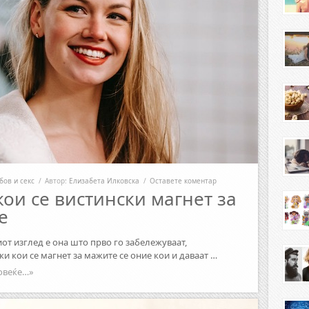
бов и секс
/
Автор:
Елизабета Илковска
/
Оставете коментар
ои се вистински магнет за
е
от изглед е она што прво го забележуваат,
и кои се магнет за мажите се оние кои и даваат …
овеќе…»