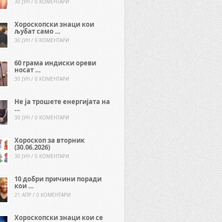
30 ЈУН / 0 КОМЕНТАРИ
Хороскопски знаци кои
љубат само …
30 ЈУН / 0 КОМЕНТАРИ
60 грама индиски ореви
носат …
30 ЈУН / 0 КОМЕНТАРИ
Не ја трошете енергијата на
…
30 ЈУН / 0 КОМЕНТАРИ
Хороскоп за вторник
(30.06.2026)
30 ЈУН / 0 КОМЕНТАРИ
10 добри причини поради
кои …
21 АПР / 0 КОМЕНТАРИ
Хороскопски знаци кои се