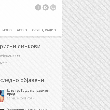
РАЗНО
АСТРО
СЛУШАЈ РАДИО
рисни линкови
e.mk/RADIO 🔊
ео ⛅
следно објавени
Што треба да направите
пред …
30 ЈУН / 0 КОМЕНТАРИ
Хороскопски знаци кои