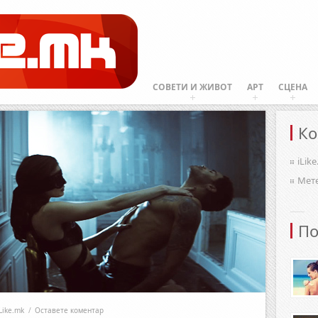
СОВЕТИ И ЖИВОТ
АРТ
СЦЕНА
Ко
iLik
Мет
По
Like.mk
/
Оставете коментар