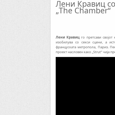
Лени Кравиц со
„The Chamber“
Лени Кравиц
го претсави својот 
изобилува со секси сцени, а ис
француската метропола, Париз. Пес
проект насловен како „Strut“ чија п