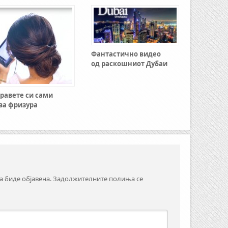
Фантастично видео
од раскошниот Дубаи
равете си сами
ва фризура
а биде објавена.
Задолжителните полиња се