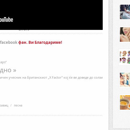
Error9
facebook
фан. Ви Благодариме!
aps“
дно »
чен учесник на британскиот „X Factor“ кој ќе ве доведе до солзи
равиц
/
песна