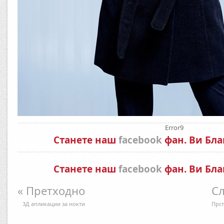
Error9
Станете наш
facebook
фан. Ви Бла
Станете наш
facebook
фан. Ви Бла
« Претходно
Сл
3Д апликации за нокти
Прст