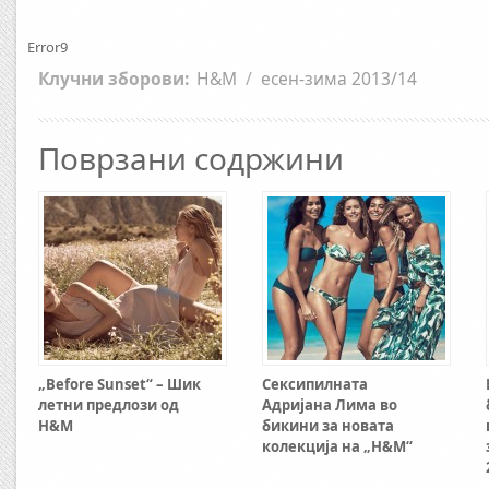
Error9
Клучни зборови:
H&M
/
есен-зима 2013/14
Поврзани содржини
„Before Sunset“ – Шик
Сексипилната
летни предлози од
Адријана Лима во
H&M
бикини за новата
колекција на „H&M“