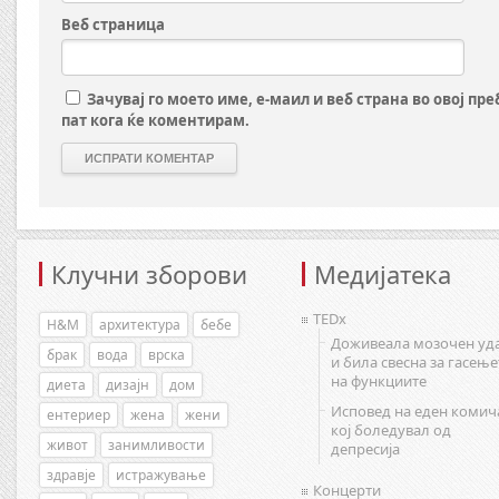
Веб страница
Зачувај го моето име, е-маил и веб страна во овој пр
пат кога ќе коментирам.
Клучни зборови
Медијатека
TEDx
H&M
архитектура
бебе
Доживеала мозочен уд
брак
вода
врска
и била свесна за гасење
на функциите
диета
дизајн
дом
Исповед на еден комич
ентериер
жена
жени
кој боледувал од
живот
занимливости
депресија
здравје
истражување
Концерти