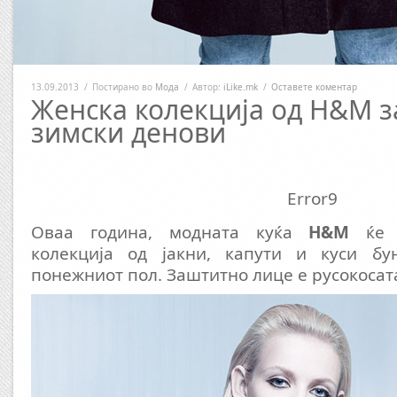
13.09.2013
/
Постирано во
Мода
/
Автор:
iLike.mk
/
Оставете коментар
Женска колекција од H&M з
зимски денови
Error9
Оваа година, модната куќа
H&M
ќе п
колекција од јакни, капути и куси бу
понежниот пол. Заштитно лице е русокосата