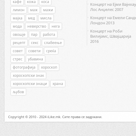
кафе
кожа
коса
Концерт на Ејми Вајнхау
Лос Анџелес 2007
лимон
маж
мажи
Концерт на Емели Санд
мајка
мед
мисла
Лондон 2013
мода
неверство
нега
Концерт на Роби
овошје
пар
работа
Вилијамс, Швајцарија
2016
рецепт
секс
слабеење
совет
совети
среќа
стрес
убавина
фотографија
хороскоп
хороскопски знак
хороскопски знаци
храна
љубов
Copyright © 2010 - 2024 iLike.mk. Сите права се задржани.