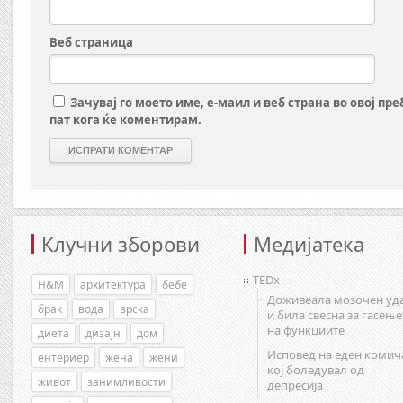
Веб страница
Зачувај го моето име, е-маил и веб страна во овој пр
пат кога ќе коментирам.
Клучни зборови
Медијатека
TEDx
H&M
архитектура
бебе
Доживеала мозочен уд
брак
вода
врска
и била свесна за гасење
на функциите
диета
дизајн
дом
Исповед на еден комич
ентериер
жена
жени
кој боледувал од
живот
занимливости
депресија