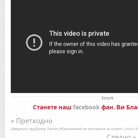
Error9
Станете наш
facebook
фан. Ви Бла
« Претходно
Шведскиот фудбалер Златан Ибрахимовиќ во рекламата за новиот „Volvo X
Следно »