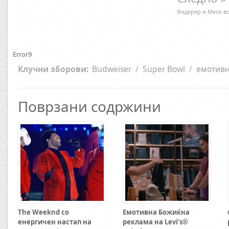
Федерер и Меси во 
Error9
Клучни зборови:
Budweiser
/
Super Bowl
/
емотив
Поврзани содржини
The Weeknd со
Емотивна Божиќна
енергичен настап на
реклама на Levi’s®