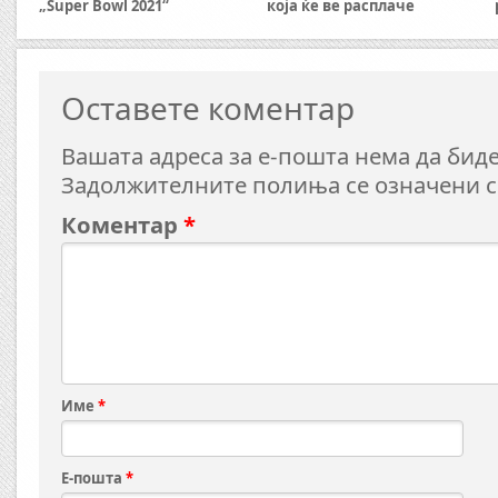
„Super Bowl 2021“
која ќе ве расплаче
Оставете коментар
Вашата адреса за е-пошта нема да биде
Задолжителните полиња се означени 
Коментар
*
Име
*
Е-пошта
*