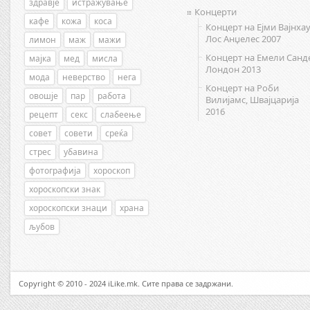
здравје
истражување
Концерти
кафе
кожа
коса
Концерт на Ејми Вајнхау
Лос Анџелес 2007
лимон
маж
мажи
Концерт на Емели Санд
мајка
мед
мисла
Лондон 2013
мода
неверство
нега
Концерт на Роби
овошје
пар
работа
Вилијамс, Швајцарија
2016
рецепт
секс
слабеење
совет
совети
среќа
стрес
убавина
фотографија
хороскоп
хороскопски знак
хороскопски знаци
храна
љубов
Copyright © 2010 - 2024 iLike.mk. Сите права се задржани.