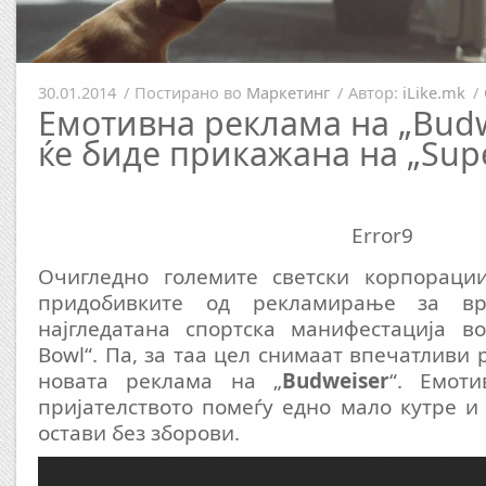
30.01.2014
/
Постирано во
Маркетинг
/
Автор:
iLike.mk
/
Емотивна реклама на „Budw
ќе биде прикажана на „Sup
Error9
Очигледно големите светски корпораци
придобивките од рекламирање за вр
најгледатана спортска манифестација во
Bowl“. Па, за таа цел снимаат впечатливи 
новата реклама на „
Budweiser
“. Емот
пријателството помеѓу едно мало кутре и 
остави без зборови.