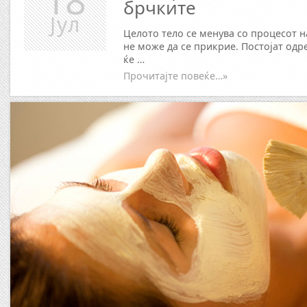
18
брчките
Јул
Целото тело се менува со процесот н
не може да се прикрие. Постојат од
ќе …
Прочитајте повеќе…»