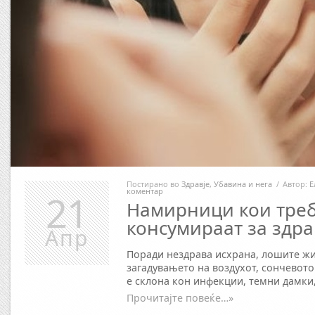
Постирано во
Здравје
,
Убавина и нега
/
Автор:
Е
коментар
21
Намирници кои треб
консумираат за здра
Апр
Поради нездрава исхрана, лошите ж
загадувањето на воздухот, сончевот
е склона кон инфекции, темни дамки,
Прочитајте повеќе…»