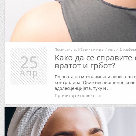
Постирано во
Убавина и нега
/
Автор:
Елизабета
25
Како да се справите 
вратот и грбот?
Апр
Појавата на мозолчиња и акни тешко
контролира. Овие несовршености не 
адолесценцијата, туку и …
Прочитајте повеќе…»