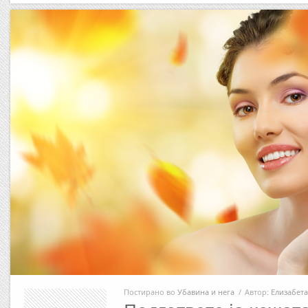
Постирано во
Убавина и нега
/
Автор:
Елизабета