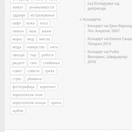
кој боледувал од
живот
занимливости
депресија
здравје
истражување
Концерти
кафе
кожа
коса
Концерт на Ејми Вајнхау
Лос Анџелес 2007
лимон
маж
мажи
Концерт на Емели Санд
мајка
мед
мисла
Лондон 2013
мода
неверство
нега
Концерт на Роби
овошје
пар
работа
Вилијамс, Швајцарија
2016
рецепт
секс
слабеење
совет
совети
среќа
стрес
убавина
фотографија
хороскоп
хороскопски знак
хороскопски знаци
храна
љубов