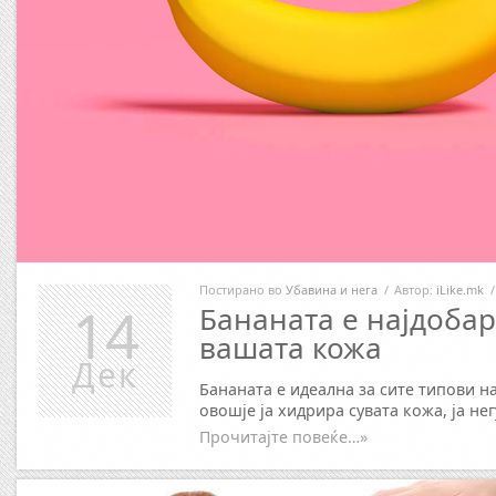
Постирано во
Убавина и нега
/
Автор:
iLike.mk
/
14
Бананата е најдобар
вашата кожа
Дек
Бананата е идеална за сите типови н
овошје ја хидрира сувата кожа, ја не
Прочитајте повеќе…»