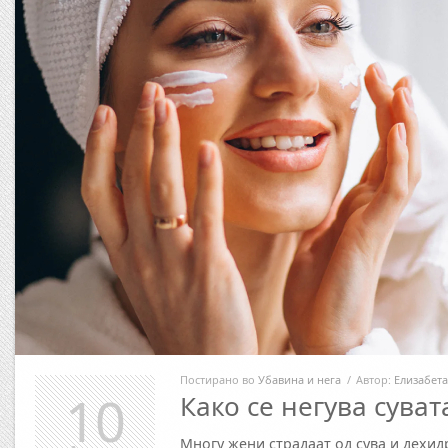
Постирано во
Убавина и нега
/
Автор:
Елизабета
10
Како се негува суват
Многу жени страдаат од сува и дехид