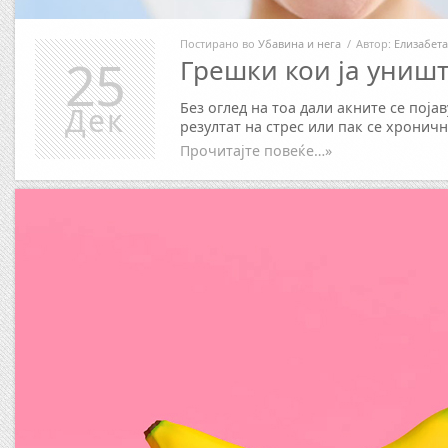
Постирано во
Убавина и нега
/
Автор:
Елизабета
25
Грешки кои ја уништ
Без оглед на тоа дали акните се поја
Дек
резултат на стрес или пак се хроничн
Прочитајте повеќе…»