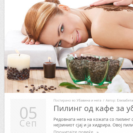
Постирано во
Убавина и нега
/
Автор:
Елизабета
05
Пилинг од кафе за у
Редовната нега на кожата со пилинг 
Сеп
нејзиниот сјај и ја хидрира. Овој пил
Прочитајте повеќе…»