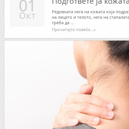
01
Подгответе ја кожата
Редовната нега на кожата која подр
Окт
на лицето и телото, нега на стапалат
треба да …
Прочитајте повеќе…»