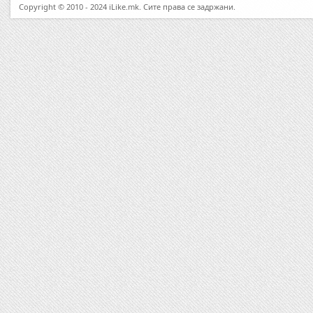
Copyright © 2010 - 2024 iLike.mk. Сите права се задржани.