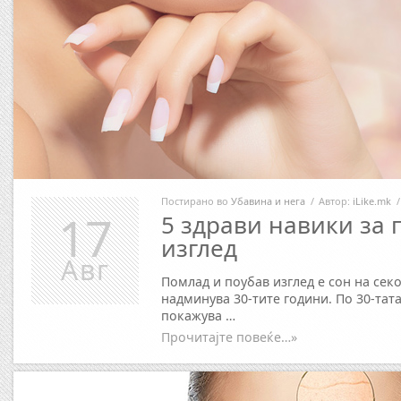
Постирано во
Убавина и нега
/
Автор:
iLike.mk
/
17
5 здрави навики за
изглед
Авг
Помлад и поубав изглед е сон на сек
надминува 30-тите години. По 30-тат
покажува …
Прочитајте повеќе…»