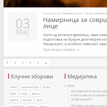
Постирано во
Убавина и нега
/
Автор:
Елизабета
03
Намирница за соврш
лице
Мај
Уште од антички времиња, оваа нами
подготовка на бројни делотворни ко
Пекарскиот, а особено пивскиот ква
Прочитајте повеќе…»
»
1
2
3
4
5
Клучни зборови
Медијатека
TEDx
H&M
архитектура
бебе
Доживеала мозочен уд
брак
вода
врска
и била свесна за гасење
на функциите
диета
дизајн
дом
Исповед на еден комич
ентериер
жена
жени