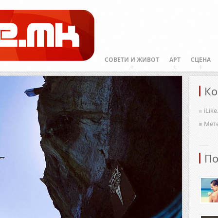
СОВЕТИ И ЖИВОТ
АРТ
СЦЕНА
Ко
iLik
Мет
По