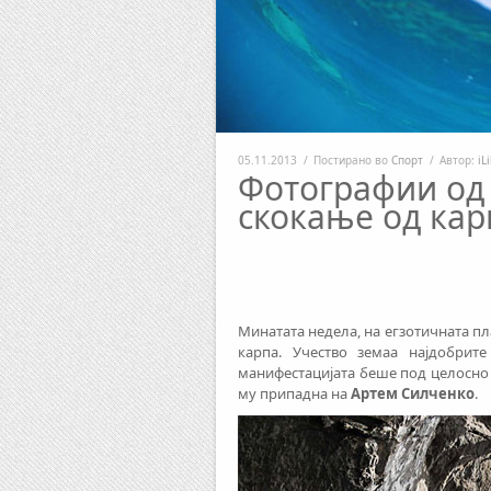
05.11.2013
/
Постирано во
Спорт
/
Автор:
iL
Фотографии од
скокање од кар
Минатата недела, на егзотичната п
карпа. Учество земаа најдобрит
манифестацијата беше под целосно 
му припадна на
Артем Силченко
.