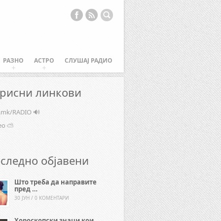
РАЗНО
АСТРО
СЛУШАЈ РАДИО
рисни линкови
e.mk/RADIO 🔊
ео ⛅
следно објавени
Што треба да направите
пред …
30 ЈУН / 0 КОМЕНТАРИ
Хороскопски знаци кои