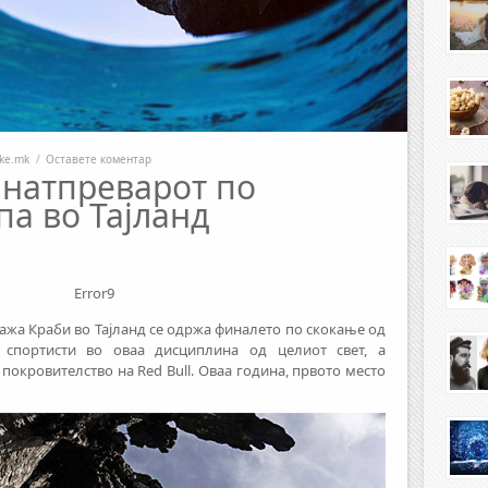
ike.mk
/
Оставете коментар
 натпреварот по
па во Тајланд
Error9
лажа Краби во Тајланд се одржа финалето по скокање од
е спортисти во оваа дисциплина од целиот свет, а
покровителство на Red Bull. Оваа година, првото место