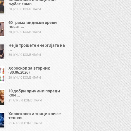
љубат само …
30 ЈУН / 0 КОМЕНТАРИ
60 грама индиски ореви
носат …
30 ЈУН / 0 КОМЕНТАРИ
Не ја трошете енергијата на
…
30 ЈУН / 0 КОМЕНТАРИ
Хороскоп за вторник
(30.06.2026)
30 ЈУН / 0 КОМЕНТАРИ
10 добри причини поради
кои …
21 АПР / 0 КОМЕНТАРИ
Хороскопски знаци кои се
тешки …
21 АПР / 0 КОМЕНТАРИ