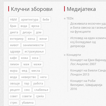
Клучни зборови
Медијатека
TEDx
H&M
архитектура
бебе
Доживеала мозочен уд
брак
вода
врска
и била свесна за гасење
на функциите
диета
дизајн
дом
Исповед на еден комич
ентериер
жена
жени
кој боледувал од
живот
занимливости
депресија
здравје
истражување
Концерти
кафе
кожа
коса
Концерт на Ејми Вајнхау
Лос Анџелес 2007
лимон
маж
мажи
Концерт на Емели Санд
мајка
мед
мисла
Лондон 2013
мода
неверство
нега
Концерт на Роби
овошје
пар
работа
Вилијамс, Швајцарија
2016
рецепт
секс
слабеење
совет
совети
среќа
стрес
убавина