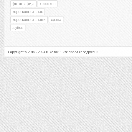
фотографија
хороскоп
хороскопски знак
хороскопски знаци
храна
љубов
Copyright © 2010 - 2024 iLike.mk. Сите права се задржани.