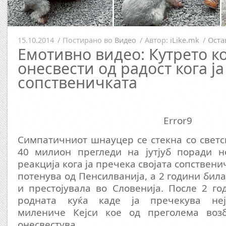
15.10.2014
/
Постирано во
Видео
/
Автор:
iLike.mk
/
Оста
Емотивно видео: Кутрето ко
онесвести од радост кога ја
сопственичката
Error9
Симпатичниот шнауцер се стекна со светс
40 милион прегледи на јутјуб поради н
реакција кога ја пречека својата сопствени
потенува од Пенсилванија, а 2 години бил
и престојувала во Словенија. После 2 го
родната куќа каде ја пречекува не
милениче Кејси кое од преголема возб
онесвестува.