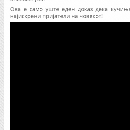
Ова е само уште еден доказ дека кучиња
најискрени пријатели на човекот!