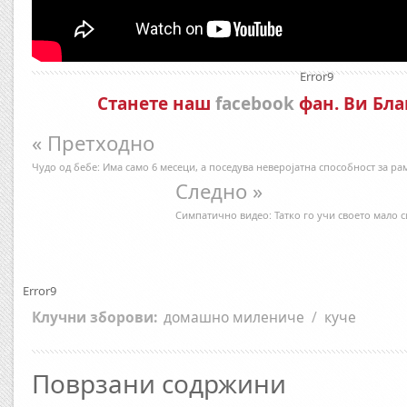
Error9
Станете наш
facebook
фан. Ви Бла
« Претходно
Чудо од бебе: Има само 6 месеци, а поседува неверојатна способност за р
Следно »
Симпaтично видео: Татко го учи своето мало с
Error9
Клучни зборови:
домашно милениче
/
куче
Поврзани содржини