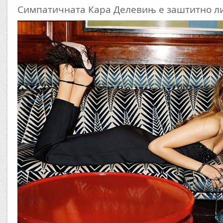
Симпатичната Кара Делевињ е заштитно л