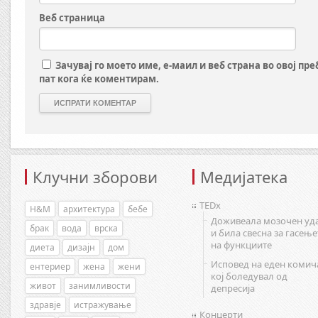
Веб страница
Зачувај го моето име, е-маил и веб страна во овој пр
пат кога ќе коментирам.
Клучни зборови
Медијатека
TEDx
H&M
архитектура
бебе
Доживеала мозочен уд
брак
вода
врска
и била свесна за гасење
на функциите
диета
дизајн
дом
Исповед на еден комич
ентериер
жена
жени
кој боледувал од
живот
занимливости
депресија
здравје
истражување
Концерти