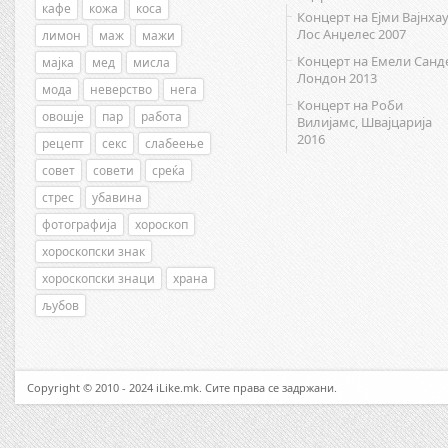
кафе
кожа
коса
Концерт на Ејми Вајнхау
Лос Анџелес 2007
лимон
маж
мажи
Концерт на Емели Санд
мајка
мед
мисла
Лондон 2013
мода
неверство
нега
Концерт на Роби
овошје
пар
работа
Вилијамс, Швајцарија
2016
рецепт
секс
слабеење
совет
совети
среќа
стрес
убавина
фотографија
хороскоп
хороскопски знак
хороскопски знаци
храна
љубов
Copyright © 2010 - 2024 iLike.mk. Сите права се задржани.