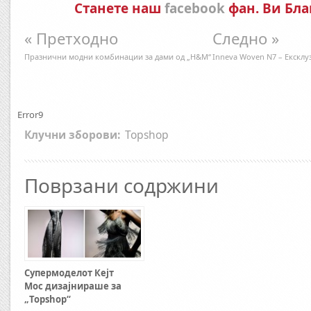
Станете наш
facebook
фан. Ви Бла
« Претходно
Следно »
Празнични модни комбинации за дами од „H&M“
Inneva Woven N7 – Ексклу
Error9
Клучни зборови:
Topshop
Поврзани содржини
Супермоделот Кејт
Мос дизајнираше за
„Topshop“