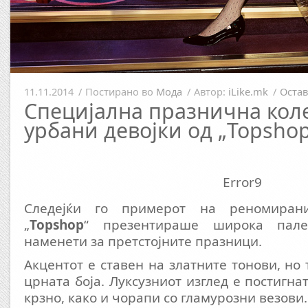
11.11.2014
/
Постирано во
Мода
/
Автор:
iLike.mk
/
Остав
Специјална празнична коле
урбани девојки од „Topsho
Error9
Следејќи го примерот на реномиран
„
Topshop
“ презентираше широка пал
наменети за претстојните празници.
Акцентот е ставен на златните тонови, но 
црната боја. Луксузниот изглед е постигна
крзно, како и чорапи со гламурозни везови.