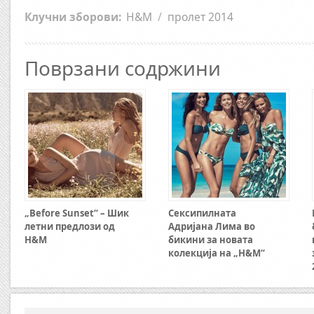
Клучни зборови:
H&M
/
пролет 2014
Поврзани содржини
„Before Sunset“ – Шик
Сексипилната
летни предлози од
Адријана Лима во
H&M
бикини за новата
колекција на „H&M“