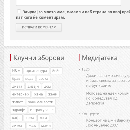
Зачувај го моето име, е-маил и веб страна во овој пр
пат кога ќе коментирам.
Клучни зборови
Медијатека
TEDx
H&M
архитектура
бебе
Доживеала мозочен уд
брак
вода
врска
и била свесна за гасење
на функциите
диета
дизајн
дом
Исповед на еден комич
ентериер
жена
жени
кој боледувал од
живот
занимливости
депресија
здравје
истражување
Концерти
кафе
кожа
коса
Концерт на Ејми Вајнхау
Лос Анџелес 2007
лимон
маж
мажи