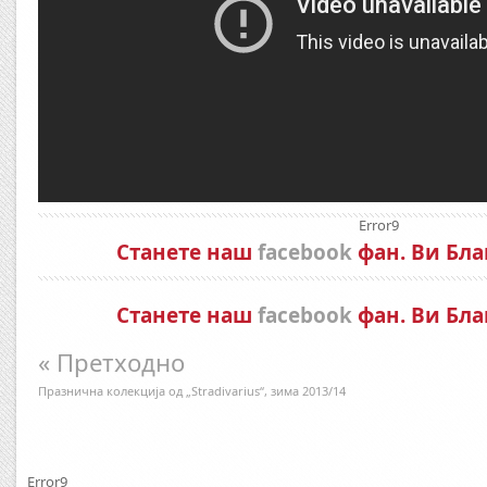
Error9
Станете наш
facebook
фан. Ви Бла
Станете наш
facebook
фан. Ви Бла
« Претходно
Празнична колекција од „Stradivarius“, зима 2013/14
Error9