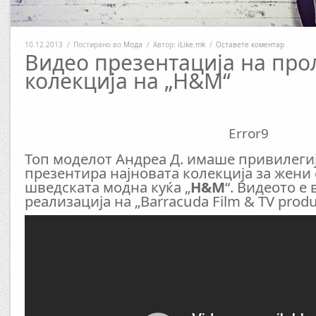
10.12.2013
/
Постирано во
Мода
/
Автор:
iLike.mk
/
Оставете коментар
Видео презентација на про
колекција на „H&M“
Error9
Топ моделот Андреа Д. имаше привилегија
презентира најновата колекција за жени 
шведската модна куќа „
H&M
“. Видеото е
реализација на „Barracuda Film & TV produ