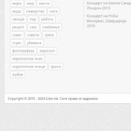
Концерт на Емели Санд
мајка
мед
мисла
Лондон 2013
мода
неверство
нега
Концерт на Роби
овошје
пар
работа
Вилијамс, Швајцарија
2016
рецепт
секс
слабеење
совет
совети
среќа
стрес
убавина
фотографија
хороскоп
хороскопски знак
хороскопски знаци
храна
љубов
Copyright © 2010 - 2024 iLike.mk. Сите права се задржани.