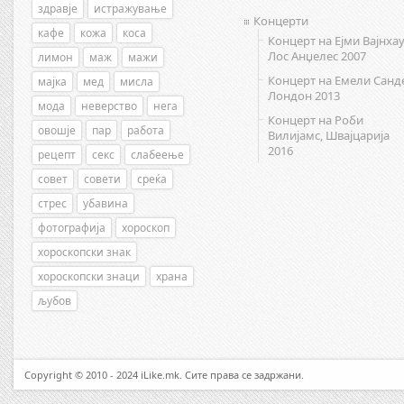
здравје
истражување
Концерти
кафе
кожа
коса
Концерт на Ејми Вајнхау
Лос Анџелес 2007
лимон
маж
мажи
Концерт на Емели Санд
мајка
мед
мисла
Лондон 2013
мода
неверство
нега
Концерт на Роби
овошје
пар
работа
Вилијамс, Швајцарија
2016
рецепт
секс
слабеење
совет
совети
среќа
стрес
убавина
фотографија
хороскоп
хороскопски знак
хороскопски знаци
храна
љубов
Copyright © 2010 - 2024 iLike.mk. Сите права се задржани.