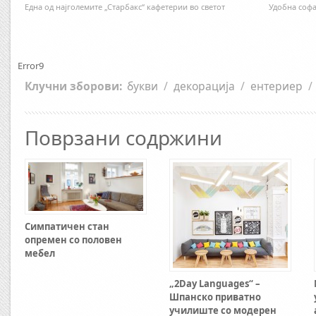
Една од најголемите „Старбакс“ кафетерии во светот
Удобна софа
Error9
Клучни зборови:
букви
/
декорација
/
ентериер
/
Поврзани содржини
Симпатичен стан
опремен со половен
мебел
„2Day Languages“ –
Шпанско приватно
училиште со модерен