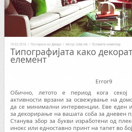
18.02.2016
/
Постирано во
Дизајн
/
Автор:
iLike.mk
/
Оставете коментар
Типографијата како декора
елемент
Error9
Обично, летото е период кога секој
активности врзани за освежување на домо
да се минимални интервенции. Еве еден 
за декорирање на вашата соба за дневен п
Станува збор за букви изработени од плекс
инокс или едноставно принт на тапет во бој