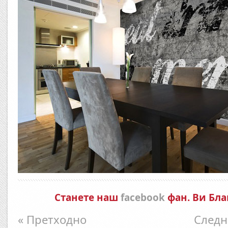
Error9
Станете наш
facebook
фан. Ви Бла
« Претходно
Следн