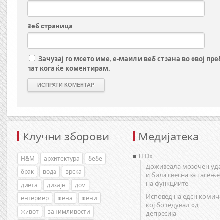
Веб страница
Зачувај го моето име, е-маил и веб страна во овој пр
пат кога ќе коментирам.
Клучни зборови
Медијатека
TEDx
H&M
архитектура
бебе
Доживеала мозочен уд
брак
вода
врска
и била свесна за гасење
на функциите
диета
дизајн
дом
Исповед на еден комич
ентериер
жена
жени
кој боледувал од
живот
занимливости
депресија