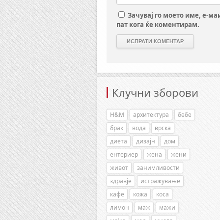
Зачувај го моето име, е-ма
пат кога ќе коментирам.
Клучни зборови
H&M
архитектура
бебе
брак
вода
врска
диета
дизајн
дом
ентериер
жена
жени
живот
занимливости
здравје
истражување
кафе
кожа
коса
лимон
маж
мажи