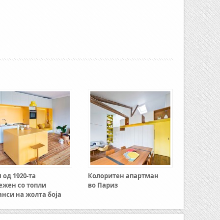
 од 1920-та
Колоритен апартман
ежен со топли
во Париз
анси на жолта боја