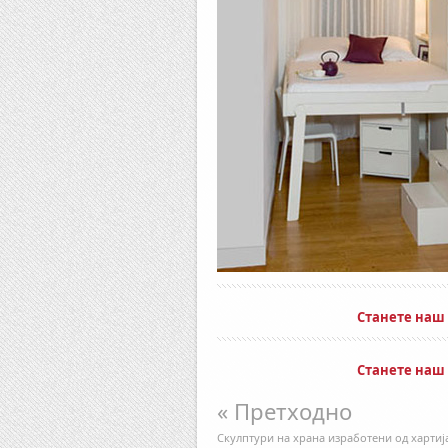
Станете наш
Станете наш
« Претходно
Скулптури на храна изработени од хартиј