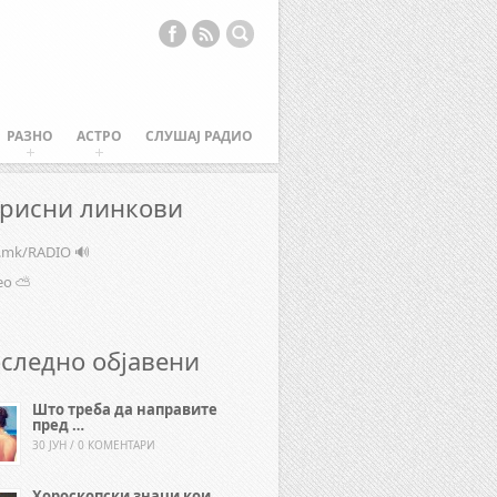
РАЗНО
АСТРО
СЛУШАЈ РАДИО
рисни линкови
e.mk/RADIO 🔊
ео ⛅
следно објавени
Што треба да направите
пред …
30 ЈУН / 0 КОМЕНТАРИ
Хороскопски знаци кои