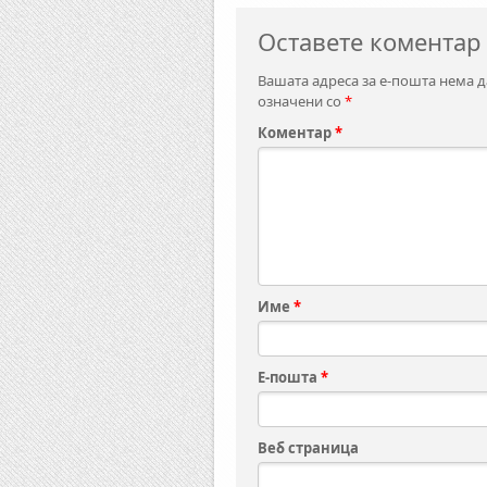
Оставете коментар
Вашата адреса за е-пошта нема д
означени со
*
Коментар
*
Име
*
Е-пошта
*
Веб страница