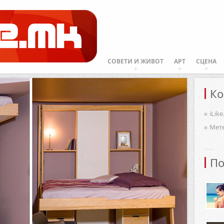
СОВЕТИ И ЖИВОТ
АРТ
СЦЕНА
Ко
iLik
Мет
По