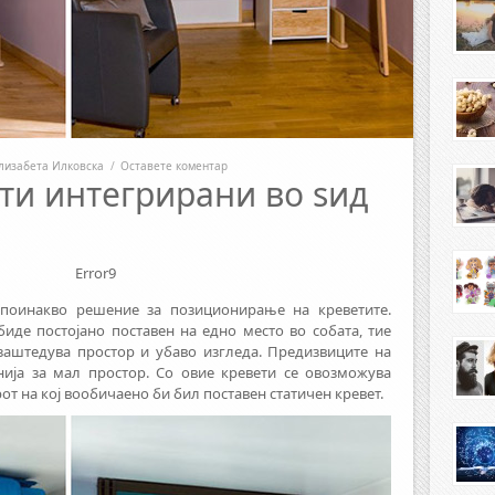
лизабета Илковска
/
Оставете коментар
ти интегрирани во ѕид
Error9
 поинакво решение за позиционирање на креветите.
биде постојано поставен на едно место во собата, тие
 заштедува простор и убаво изгледа. Предизвиците на
нија за мал простор. Со овие кревети се овозможува
т на кој вообичаено би бил поставен статичен кревет.