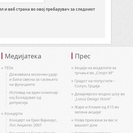
ил и веб страна во овој пребарувач за следниот
Медијатека
Прес
TEDx
Акција на моделите за
трчање во „Спорт М“
Доживеала мозочен удар
и била свесна за гасењето
Градот на попустите –
на функциите
Солун, Грција
Исповед на еден комичар
Дизајнерско модно шоу во
кој боледувал од
„Lotus Design Store“
депресија
Жаре и Климе од К15 во
зелена акција!
Концерти
Концерт на Ејми Вајнхаус,
Нова приказна за вас и
Лос Анџелес 2007
вашиот дом