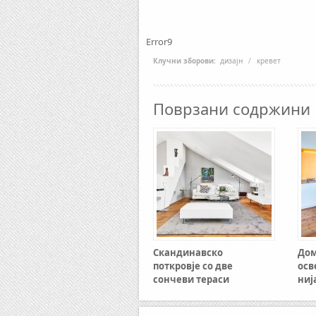
Error9
Клучни зборови:
дизајн
/
кревет
Поврзани содржини
Скандинавско
Дом
поткровје со две
осв
сончеви тераси
ниј