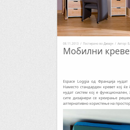
08.11.2013
/
Постирано во
Дизајн
/
Автор:
Е
Мобилни креве
Espace Loggia од Франција нудат
Наместо стандарден кревет кој ќе 
нудат систем кој е функционален,
сите дизајнери се креирање реше
алтернативно користење на просторо