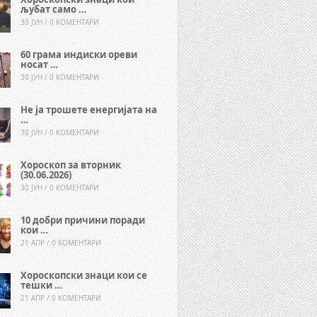
љубат само …
30 ЈУН / 0 КОМЕНТАРИ
60 грама индиски ореви
носат …
30 ЈУН / 0 КОМЕНТАРИ
Не ја трошете енергијата на
…
30 ЈУН / 0 КОМЕНТАРИ
Хороскоп за вторник
(30.06.2026)
30 ЈУН / 0 КОМЕНТАРИ
10 добри причини поради
кои …
21 АПР / 0 КОМЕНТАРИ
Хороскопски знаци кои се
тешки …
21 АПР / 0 КОМЕНТАРИ