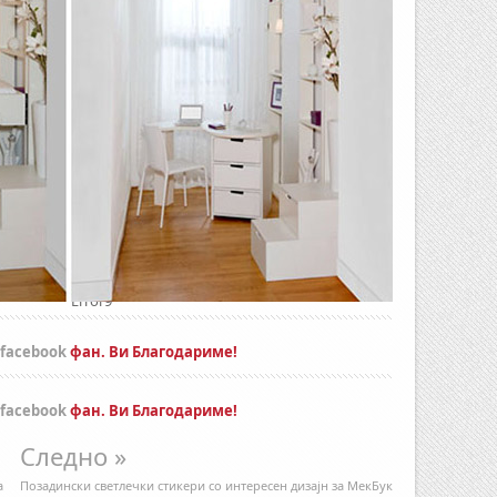
Error9
facebook
фан. Ви Благодариме!
facebook
фан. Ви Благодариме!
Следно »
а
Позадински светлечки стикери со интересен дизајн за МекБук