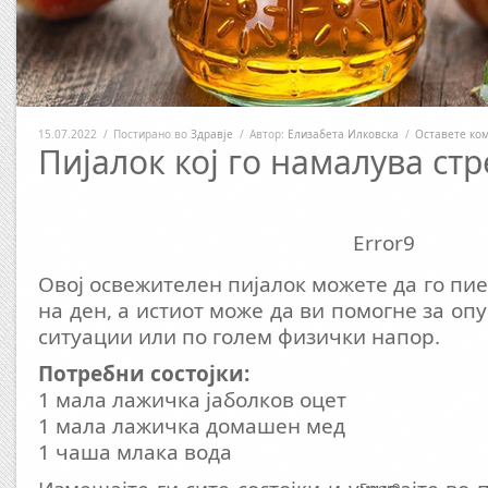
15.07.2022
/
Постирано во
Здравје
/
Автор:
Елизабета Илковска
/
Оставете ко
Пијалок кој го намалува стр
Error9
Овој освежителен пијалок можете да го пие
на ден, а истиот може да ви помогне за о
ситуации или по голем физички напор.
Потребни состојки:
1 мала лажичка јаболков оцет
1 мала лажичка домашен мед
1 чаша млака вода