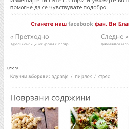
Измешајте ги сите состојки и уживајте во п
Error9
помогне да се чувствувате подобро.
Станете наш
facebook
фан. Ви Бла
« Претходно
Следно »
Здрави бомбици кои даваат енергија
Дополнителни пр
Error9
Клучни зборови:
здравје
/
пијалок
/
стрес
Поврзани содржини