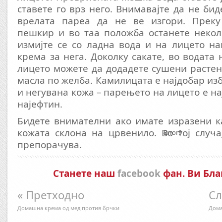
ставете го врз него. Внимавајте да не бид
врелата пареа да не ве изгори. Преку 
пешкир и во таа положба останете некол
измијте се со ладна вода и на лицето н
крема за нега. Доколку сакате, во водата 
лицето можете да додадете сушени растен
масла по желба. Камилицата е најдобар изб
и негувана кожа – парењето на лицето е на
најефтин.
Бидете внимателни ако имате изразени к
кожата склона на црвенило. Во тој случ
Error9
препорачува.
Станете наш
facebook
фан. Ви Бла
« Претходно
Сл
Домашна крема од мед против брчки
Дома