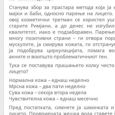
Станува збор за прастара метода која ја
мајки и баби, односно парење на лицето.
овој козметички третман се користел уш
старите Римјани, а до денес не изгуби
квалитетот, иако е подзаборавен. Парењ
многу позитивни страни – ги отвора пор
мускулите, ја смирува кожата, ги отстран
ја подобрува циркулацијата, помага в
акните и воопшто проблематичниот тен.
Тука се поставува прашањето колку често
лицето?
Нормална кожа – еднаш неделно
Мрсна кожа – два пати неделно
Сува кожа – секоја втора недела
Чувствителна кожа – еднаш месечно
Пред постапката, симнете ја шминката и
лицето. Провриената жешка вода ставете ј