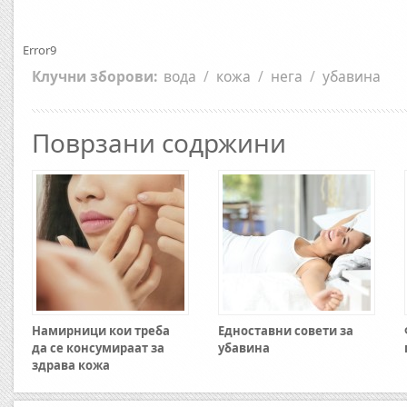
Error9
Клучни зборови:
вода
/
кожа
/
нега
/
убавина
Поврзани содржини
Намирници кои треба
Едноставни совети за
да се консумираат за
убавина
здрава кожа