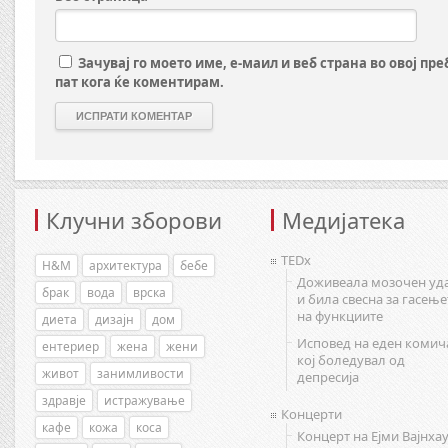
Зачувај го моето име, е-маил и веб страна во овој пр
пат кога ќе коментирам.
Клучни зборови
Медијатека
TEDx
H&M
архитектура
бебе
Доживеала мозочен уд
брак
вода
врска
и била свесна за гасење
на функциите
диета
дизајн
дом
Исповед на еден комич
ентериер
жена
жени
кој боледувал од
живот
занимливости
депресија
здравје
истражување
Концерти
кафе
кожа
коса
Концерт на Ејми Вајнхау