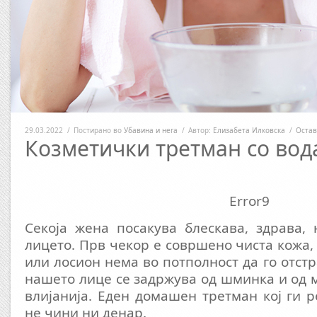
29.03.2022
/
Постирано во
Убавина и нега
/
Автор:
Елизабета Илковска
/
Остав
Козметички третман со вод
Error9
Секоја жена посакува блескава, здрава,
лицето. Прв чекор е совршено чиста кожа,
или лосион нема во потполност да го отст
нашето лице се задржува од шминка и од
влијанија. Еден домашен третман кој ги 
не чини ни денар.