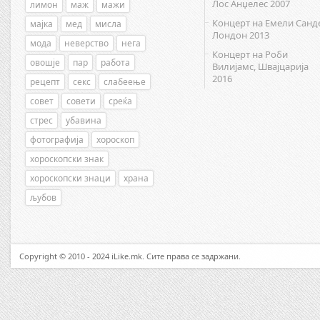
Лос Анџелес 2007
лимон
маж
мажи
Концерт на Емели Санд
мајка
мед
мисла
Лондон 2013
мода
неверство
нега
Концерт на Роби
овошје
пар
работа
Вилијамс, Швајцарија
2016
рецепт
секс
слабеење
совет
совети
среќа
стрес
убавина
фотографија
хороскоп
хороскопски знак
хороскопски знаци
храна
љубов
Copyright © 2010 - 2024 iLike.mk. Сите права се задржани.