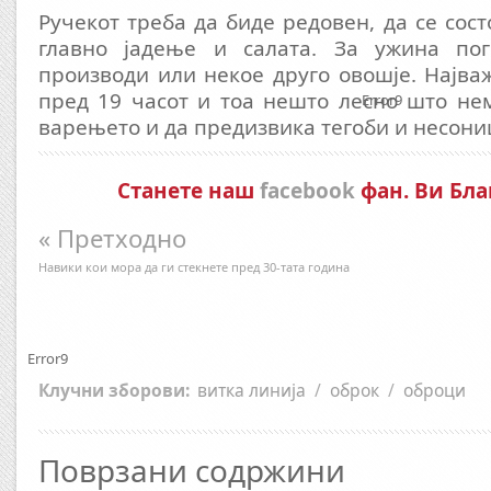
Ручекот треба да биде редовен, да се сос
главно јадење и салата. За ужина пог
производи или некое друго овошје. Најва
пред 19 часот и тоа нешто лесно што не
Error9
варењето и да предизвика тегоби и несони
Станете наш
facebook
фан. Ви Бла
« Претходно
Навики кои мора да ги стекнете пред 30-тата година
Error9
Клучни зборови:
витка линија
/
оброк
/
оброци
Поврзани содржини