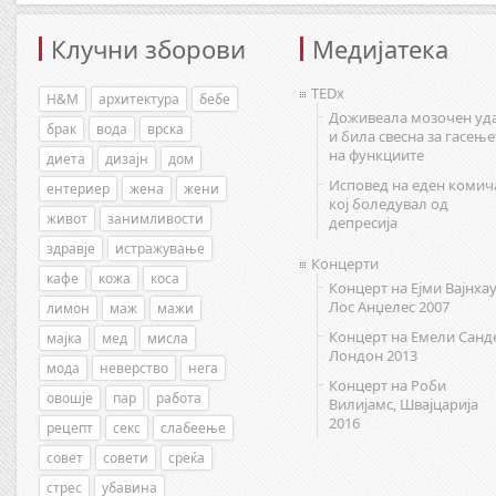
Клучни зборови
Медијатека
TEDx
H&M
архитектура
бебе
Доживеала мозочен уд
брак
вода
врска
и била свесна за гасење
на функциите
диета
дизајн
дом
Исповед на еден комич
ентериер
жена
жени
кој боледувал од
живот
занимливости
депресија
здравје
истражување
Концерти
кафе
кожа
коса
Концерт на Ејми Вајнхау
Лос Анџелес 2007
лимон
маж
мажи
Концерт на Емели Санд
мајка
мед
мисла
Лондон 2013
мода
неверство
нега
Концерт на Роби
овошје
пар
работа
Вилијамс, Швајцарија
2016
рецепт
секс
слабеење
совет
совети
среќа
стрес
убавина