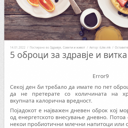
14.01.2022
/
Постирано во
Здравје
,
Совети и живот
/
Автор:
iLike.mk
/
Оставете
5 оброци за здравје и витка
Error9
Секој ден би требало да имате по пет обро
да не претерате со количината на хр
вкупната калорична вредност.
Појадокот е најважен дневен оброк кој мо
од енергетското внесување дневно. Потоа 
некои пробиотични млечни напитоци или о