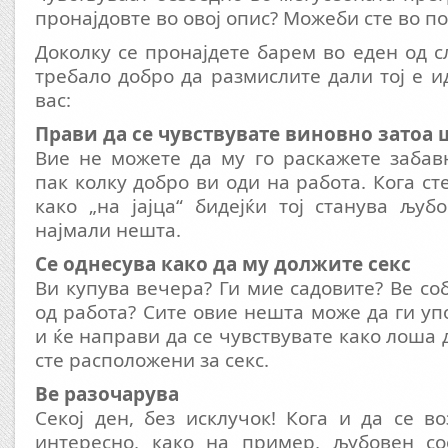
пронајдовте во овој опис? Можеби сте во п
Доколку се пронајдете барем во еден од с
требало добро да размислите дали тој е и
вас:
Прави да се чувствувате виновно затоа 
Вие не можете да му го раскажете забав
пак колку добро ви оди на работа. Кога ст
како „на јајца“ бидејќи тој станува љу
најмали нешта.
Се однесува како да му должите секс
Ви купува вечера? Ги мие садовите? Ве со
од работа? Сите овие нешта може да ги уп
и ќе направи да се чувствувате како лоша 
сте расположени за секс.
Ве разочарува
Секој ден, без исклучок! Кога и да се в
интересно, како на пример, љубовен сос