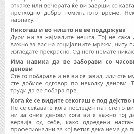
откаже или вечерата ќе ви заврши со кавга
претходно добро поминатото време. Не
наопаку.
Никогаш и во ништо не ве поддржува
Дури ни за најмалите нешта. Тој не сака
важно за вас на социјалните мрежи, ниту п
изгледате прекрасно. Од него немате ника
Има навика да ве заборави со часов
денови
Сте го побарале и не ви се јавил, или сте 
сте добиле одговор по неколку денови. 
труди да ве побара прв.
Кога ќе се видите секогаш е под дејство
Не се сеќавате кога последен пат сте го в
ни за оние денови кога ви е важно тој д
верзија од себе, како одредени наста
професионални за кој ветил дека нема да п