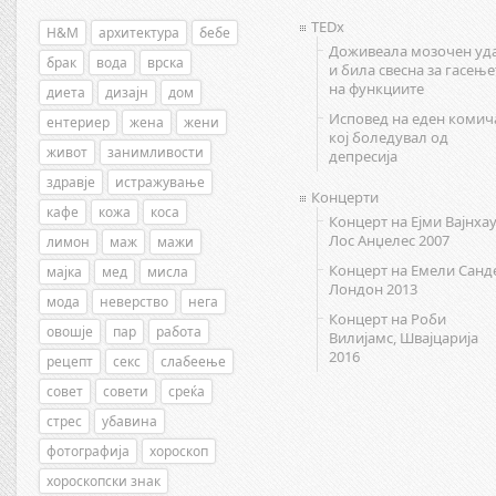
TEDx
H&M
архитектура
бебе
Доживеала мозочен уд
брак
вода
врска
и била свесна за гасење
на функциите
диета
дизајн
дом
Исповед на еден комич
ентериер
жена
жени
кој боледувал од
живот
занимливости
депресија
здравје
истражување
Концерти
кафе
кожа
коса
Концерт на Ејми Вајнхау
Лос Анџелес 2007
лимон
маж
мажи
Концерт на Емели Санд
мајка
мед
мисла
Лондон 2013
мода
неверство
нега
Концерт на Роби
овошје
пар
работа
Вилијамс, Швајцарија
2016
рецепт
секс
слабеење
совет
совети
среќа
стрес
убавина
фотографија
хороскоп
хороскопски знак