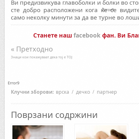
Ви предизвикува главоболки и болки во сто
сте добро расположени кога ќе се видит
Error9
само неколку минути за да ве турне во ло
Станете наш
facebook
фан. Ви Бла
« Претходно
Знаци кои покажуваат дека тој е ТОЈ
Error9
Клучни зборови:
врска
/
дечко
/
партнер
Поврзани содржини