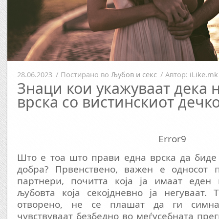
28.06.2023
/
Постирано во
Љубов и секс
/
Автор:
iLike.mk
Знаци кои укажуваат дека н
врска со вистинскиот дечк
Error9
Што е тоа што прави една врска да биде
добра? Првенствено, важен е односот 
партнери, почитта која ја имаат еден 
љубовта која секојдневно ја негуваат. 
отворено, не се плашат да ги симн
чувствуваат безбедно во меѓусебната прег