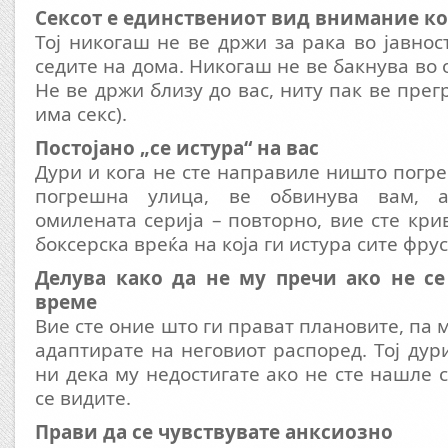
Сексот е единствениот вид внимание ко
Тој никогаш не ве држи за рака во јавнос
седите на дома. Никогаш не ве бакнува во 
Не ве држи близу до вас, ниту пак ве прег
има секс).
Постојано „се истура“ на вас
Дури и кога не сте направиле ништо погре
погрешна улица, ве обвинува вам, 
омилената серија – повторно, вие сте кри
боксерска вреќа на која ги истура сите фру
Делува како да не му пречи ако не се
време
Вие сте оние што ги прават плановите, па 
адаптирате на неговиот распоред. Тој дур
ни дека му недостигате ако не сте нашле 
се видите.
Прави да се чувствувате анксиозно