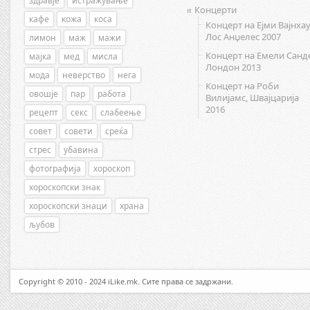
здравје
истражување
Концерти
кафе
кожа
коса
Концерт на Ејми Вајнхау
Лос Анџелес 2007
лимон
маж
мажи
Концерт на Емели Санд
мајка
мед
мисла
Лондон 2013
мода
неверство
нега
Концерт на Роби
овошје
пар
работа
Вилијамс, Швајцарија
2016
рецепт
секс
слабеење
совет
совети
среќа
стрес
убавина
фотографија
хороскоп
хороскопски знак
хороскопски знаци
храна
љубов
Copyright © 2010 - 2024 iLike.mk. Сите права се задржани.