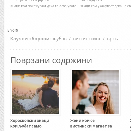
Знаци кои покажуваат дека го освојувате
Знаци кои укажуваат дека не ст
Error9
Клучни зборови:
љубов
/
вистинскиот
/
врска
Поврзани содржини
Хороскопски знаци
Жени кои се
кои љубат само
вистински магнет за