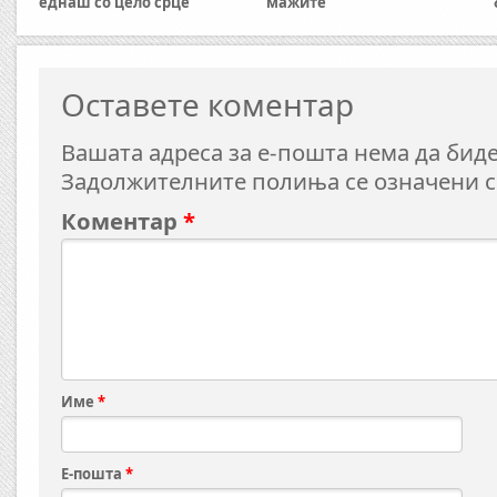
еднаш со цело срце
мажите
Оставете коментар
Вашата адреса за е-пошта нема да биде
Задолжителните полиња се означени 
Коментар
*
Име
*
Е-пошта
*