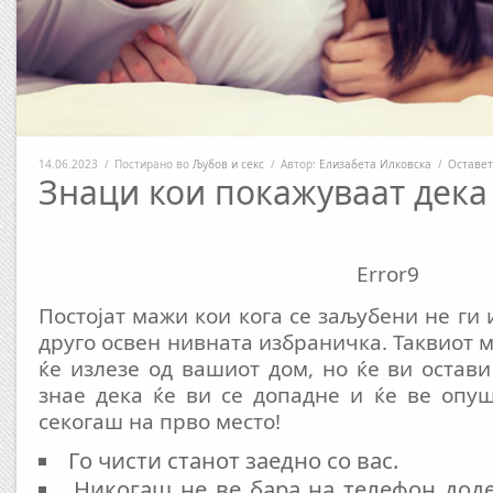
14.06.2023
/
Постирано во
Љубов и секс
/
Автор:
Елизабета Илковска
/
Оставет
Знаци кои покажуваат дека 
Error9
Постојат мажи кои кога се заљубени не ги
друго освен нивната избраничка. Таквиот м
ќе излезе од вашиот дом, но ќе ви остави
знае дека ќе ви се допадне и ќе ве опуш
секогаш на прво место!
Го чисти станот заедно со вас.
Никогаш не ве бара на телефон доде