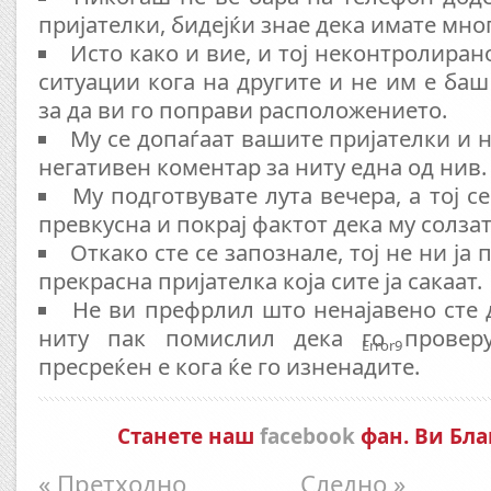
пријателки, бидејќи знае дека имате мног
Исто како и вие, и тој неконтролиран
ситуации кога на другите и не им е баш
за да ви го поправи расположението.
Му се допаѓаат вашите пријателки и 
негативен коментар за ниту една од нив.
Му подготвувате лута вечера, а тој с
превкусна и покрај фактот дека му солзат
Откако сте се запознале, тој не ни ја
прекрасна пријателка која сите ја сакаат.
Не ви префрлил што ненајавено сте д
ниту пак помислил дека го проверу
Error9
пресреќен е кога ќе го изненадите.
Станете наш
facebook
фан. Ви Бла
« Претходно
Следно »