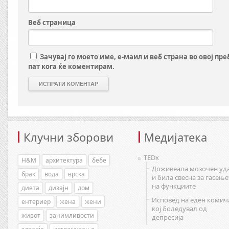
Веб страница
Зачувај го моето име, е-маил и веб страна во овој пр
пат кога ќе коментирам.
Клучни зборови
Медијатека
TEDx
H&M
архитектура
бебе
Доживеала мозочен уд
брак
вода
врска
и била свесна за гасење
на функциите
диета
дизајн
дом
Исповед на еден комич
ентериер
жена
жени
кој боледувал од
живот
занимливости
депресија