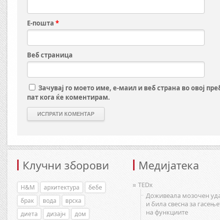
Е-пошта
*
Веб страница
Зачувај го моето име, е-маил и веб страна во овој пр
пат кога ќе коментирам.
Клучни зборови
Медијатека
TEDx
H&M
архитектура
бебе
Доживеала мозочен уд
брак
вода
врска
и била свесна за гасење
на функциите
диета
дизајн
дом