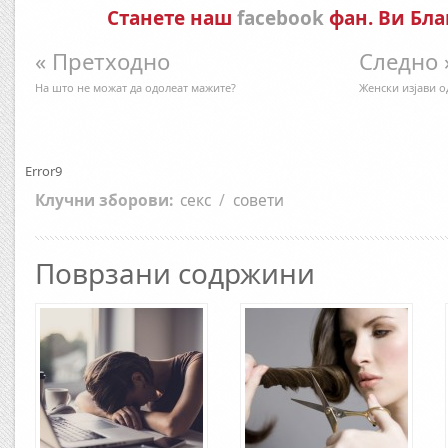
Станете наш
facebook
фан. Ви Бла
« Претходно
Следно 
На што не можат да одолеат мажите?
Женски изјави о
Error9
Клучни зборови:
секс
/
совети
Поврзани содржини