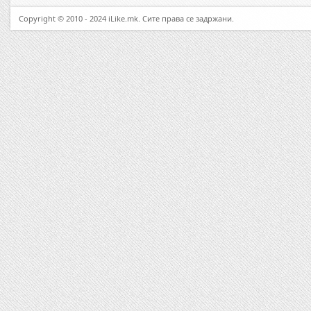
Copyright © 2010 - 2024 iLike.mk. Сите права се задржани.