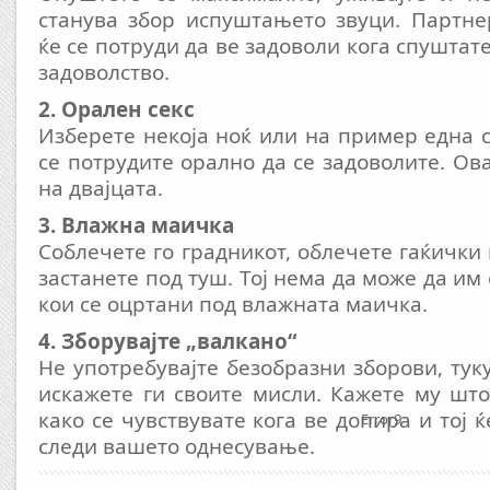
станува збор испуштањето звуци. Партне
ќе се потруди да ве задоволи кога спуштате
задоволство.
2. Орален секс
Изберете некоја ноќ или на пример една с
се потрудите орално да се задоволите. Ов
на двајцата.
3. Влажна маичка
Соблечете го градникот, облечете гаќички
застанете под туш. Тој нема да може да им
кои се оцртани под влажната маичка.
4. Зборувајте „валкано“
Не употребувајте безобразни зборови, тук
искажете ги своите мисли. Кажете му што
како се чувствувате кога ве допира и тој ќ
Error9
следи вашето однесување.