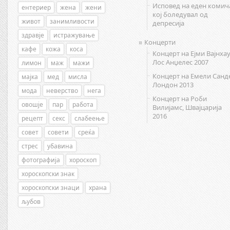
Исповед на еден комич
ентериер
жена
жени
кој боледувал од
живот
занимливости
депресија
здравје
истражување
Концерти
кафе
кожа
коса
Концерт на Ејми Вајнхау
Лос Анџелес 2007
лимон
маж
мажи
Концерт на Емели Санд
мајка
мед
мисла
Лондон 2013
мода
неверство
нега
Концерт на Роби
овошје
пар
работа
Вилијамс, Швајцарија
2016
рецепт
секс
слабеење
совет
совети
среќа
стрес
убавина
фотографија
хороскоп
хороскопски знак
хороскопски знаци
храна
љубов