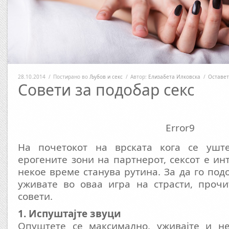
28.10.2014
/
Постирано во
Љубов и секс
/
Автор:
Елизабета Илковска
/
Оставет
Совети за подобар секс
Error9
На почетокот на врската кога се уште
ерогените зони на партнерот, сексот е ин
некое време станува рутина. За да го под
уживате во оваа игра на страсти, прочи
совети.
1. Испуштајте звуци
Опуштете се максимално, уживајте и не 