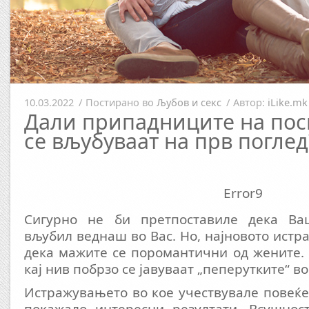
10.03.2022
/
Постирано во
Љубов и секс
/
Автор:
iLike.mk
Дали припадниците на пос
се вљубуваат на прв поглед
Error9
Сигурно не би претпоставиле дека Ва
вљубил веднаш во Вас. Но, најновото ист
дека мажите се поромантични од жените. 
кај нив побрзо се јавуваат „пеперутките“ во
Истражувањето во кое учествувале повеќе 