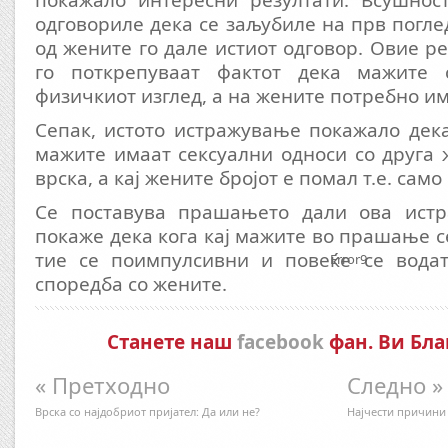
покажало интересни резултати. Всушнос
одговориле дека се заљубиле на прв погле
од жените го дале истиот одговор. Овие р
го поткрепуваат фактот дека мажите 
физичкиот изглед, а на жените потребно им
Сепак, истото истражување покажало дек
мажите имаат сексуални односи со друга 
врска, а кај жените бројот е помал т.е. само
Се поставува прашањето дали ова истр
покаже дека кога кај мажите во прашање се
тие се поимпулсивни и повеќе се водат
Error9
споредба со жените.
Станете наш
facebook
фан. Ви Бла
« Претходно
Следно »
Врска со најдобриот пријател: Да или не?
Најчести причини