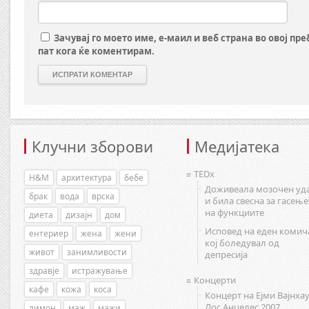
Зачувај го моето име, е-маил и веб страна во овој пр
пат кога ќе коментирам.
Клучни зборови
Медијатека
TEDx
H&M
архитектура
бебе
Доживеала мозочен уд
брак
вода
врска
и била свесна за гасење
на функциите
диета
дизајн
дом
Исповед на еден комич
ентериер
жена
жени
кој боледувал од
живот
занимливости
депресија
здравје
истражување
Концерти
кафе
кожа
коса
Концерт на Ејми Вајнхау
Лос Анџелес 2007
лимон
маж
мажи