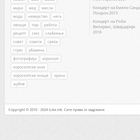
Концерт на Емели Санд
мајка
мед
мисла
Лондон 2013
мода
неверство
нега
Концерт на Роби
овошје
пар
работа
Вилијамс, Швајцарија
2016
рецепт
секс
слабеење
совет
совети
среќа
стрес
убавина
фотографија
хороскоп
хороскопски знак
хороскопски знаци
храна
љубов
Copyright © 2010 - 2024 iLike.mk. Сите права се задржани.