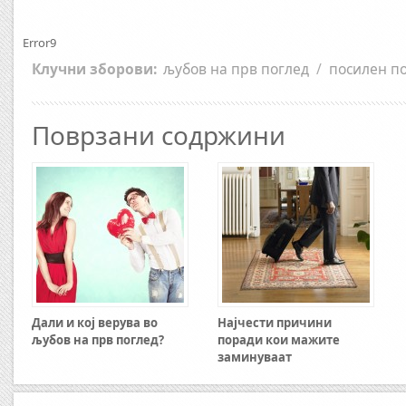
Error9
Клучни зборови:
љубов на прв поглед
/
посилен п
Поврзани содржини
Дали и кој верува во
Најчести причини
љубов на прв поглед?
поради кои мажите
заминуваат