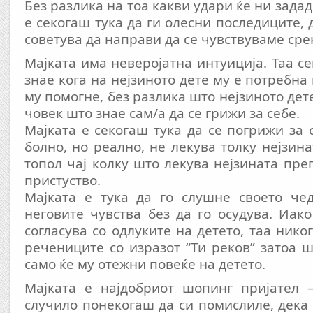
Без разлика на тоа какви удари ќе ни задад
е секогаш тука да ги олесни последиците, 
советува да направи да се чувствуваме сре
Мајката има неверојатна интуиција. Таа с
знае кога на нејзиното дете му е потребна
му помогне, без разлика што нејзиното дет
човек што знае сам/а да се грижи за себе.
Мајката е секогаш тука да се погрижи за 
болно, но реално, не лекува толку нејзин
топол чај колку што лекува нејзината пре
пристуство.
Мајката е тука да го слушне своето чед
неговите чувства без да го осудува. Иак
согласува со одлуките на детето, таа ник
речениците со изразот “Ти реков” затоа ш
само ќе му отежни повеќе на детето.
Мајката е најдобриот шопинг пријател 
случило понекогаш да си помислиле, дека 