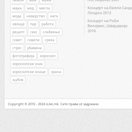
лимон
маж
мажи
Концерт на Емели Санд
мајка
мед
мисла
Лондон 2013
мода
неверство
нега
Концерт на Роби
овошје
пар
работа
Вилијамс, Швајцарија
2016
рецепт
секс
слабеење
совет
совети
среќа
стрес
убавина
фотографија
хороскоп
хороскопски знак
хороскопски знаци
храна
љубов
Copyright © 2010 - 2024 iLike.mk. Сите права се задржани.