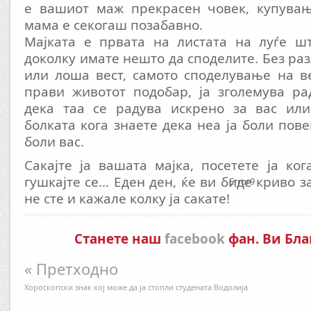
е вашиот маж прекрасен човек, купува
мама е секогаш позабавно.
Мајката е првата на листата на луѓе шт
доколку имате нешто да споделите. Без ра
или лоша вест, самото споделување на ве
прави животот подобар, ја зголемува ра
дека таа се радува искрено за вас или
болката кога знаете дека неа ја боли пов
боли вас.
Сакајте ја вашата мајка, посетете ја ког
гушкајте се… Еден ден, ќе ви биде криво з
Error9
не сте и кажале колку ја сакате!
Станете наш
facebook
фан. Ви Бла
« Претходно
Хороскопски знак кој може да ја стопли студената Водолија