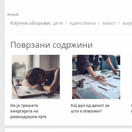
Error9
Клучни зборови:
дете
/
единствена
/
живот
/
мај
Поврзани содржини
Не ја трошете
Кој дел од денот за
енергијата на
што е поволен?
рамнодушни луѓе