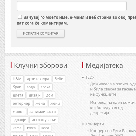
Зачувај го моето име, е-маил и веб страна во овој пр
пат кога ќе коментирам.
Клучни зборови
Медијатека
TEDx
H&M
архитектура
бебе
Доживеала мозочен уд
брак
вода
врска
и била свесна за гасење
на функциите
диета
дизајн
дом
Исповед на еден комич
ентериер
жена
жени
кој боледувал од
живот
занимливости
депресија
здравје
истражување
Концерти
кафе
кожа
коса
Концерт на Ејми Вајнхау
Лос Анџелес 2007