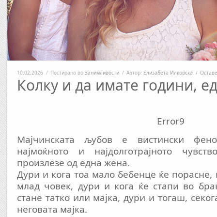
10.02.2026
/
Постирано во
Занимливости
/
Автор:
Елизабета Илковска
/
Оставе
Колку и да имате години, е
Error9
Мајчинската љубов е вистински феном
најмоќното и најдолготрајното чувс
произлезе од една жена.
Дури и кога тоа мало бебенце ќе порасне,
млад човек, дури и кога ќе стапи во бра
стане татко или мајка, дури и тогаш, секо
неговата мајка.