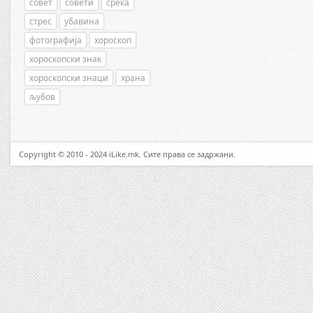
совет
совети
среќа
стрес
убавина
фотографија
хороскоп
хороскопски знак
хороскопски знаци
храна
љубов
Copyright © 2010 - 2024 iLike.mk. Сите права се задржани.