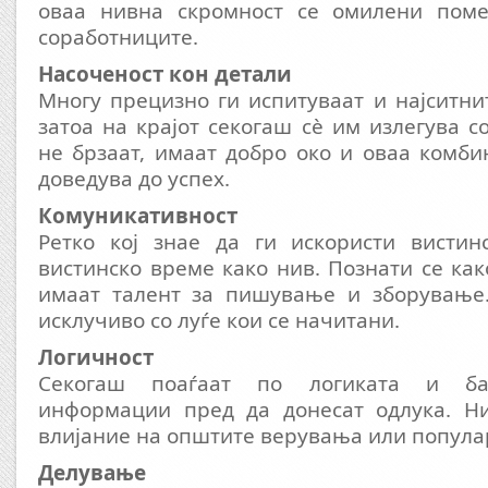
оваа нивна скромност се омилени поме
соработниците.
Насоченост кон детали
Многу прецизно ги испитуваат и најситни
затоа на крајот секогаш сè им излегува 
не брзаат, имаат добро око и оваа комби
доведува до успех.
Комуникативност
Ретко кој знае да ги искористи вистин
вистинско време како нив. Познати се как
имаат талент за пишување и зборување.
исклучиво со луѓе кои се начитани.
Логичност
Секогаш поаѓаат по логиката и бар
информации пред да донесат одлука. Н
влијание на општите верувања или попул
Делување