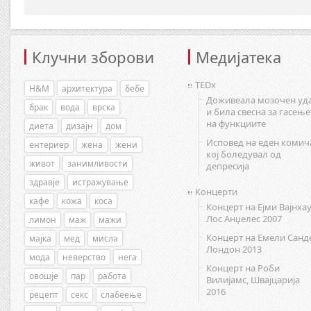
Клучни зборови
Медијатека
TEDx
H&M
архитектура
бебе
Доживеала мозочен уд
брак
вода
врска
и била свесна за гасење
на функциите
диета
дизајн
дом
Исповед на еден комич
ентериер
жена
жени
кој боледувал од
живот
занимливости
депресија
здравје
истражување
Концерти
кафе
кожа
коса
Концерт на Ејми Вајнхау
Лос Анџелес 2007
лимон
маж
мажи
Концерт на Емели Санд
мајка
мед
мисла
Лондон 2013
мода
неверство
нега
Концерт на Роби
овошје
пар
работа
Вилијамс, Швајцарија
2016
рецепт
секс
слабеење