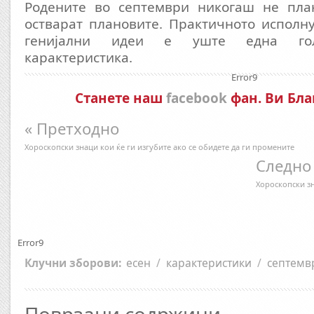
Родените во септември никогаш не пла
остварат плановите. Практичното исполн
генијални идеи е уште една гол
карактеристика.
Error9
Станете наш
facebook
фан. Ви Бла
« Претходно
Хороскопски знаци кои ќе ги изгубите ако се обидете да ги промените
Следно
Хороскопски з
Error9
Клучни зборови:
есен
/
карактеристики
/
септемв