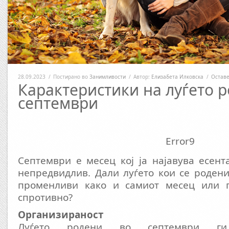
28.09.2023
/
Постирано во
Занимливости
/
Автор:
Елизабета Илковска
/
Оставе
Карактеристики на луѓето 
септември
Error9
Септември е месец кој ја најавува есен
непредвидлив. Дали луѓето кои се родени
променливи како и самиот месец или п
спротивно?
Организираност
Луѓето родени во септември ги 