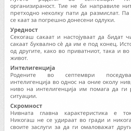
организираност. Тие не би направиле ни
претходно неколку пати да размислат. Па 
се каат за погрешно донесени одлуки.
Уредност
Секогаш сакаат и настојуваат да бидат ч
сакаат буквално сѐ да им е под конец. Ист
од другите, како во приватниот, така и в
живот.
Интелигенција
Родените во септември поседува
интелигенција во однос на оние околу нив
ниво на интелигенција им помага да ги 
ситуации.
Скромност
Нивната главна карактеристика е ток
Никогаш не се удираат во гради и никог
своите заслуги за да ги омаловажат друг