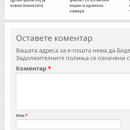
Цртан филм кој ја
фаблет со 6,8 инчен
освои планетата
екран и одлична
камера
Оставете коментар
Вашата адреса за е-пошта нема да биде
Задолжителните полиња се означени 
Коментар
*
Име
*