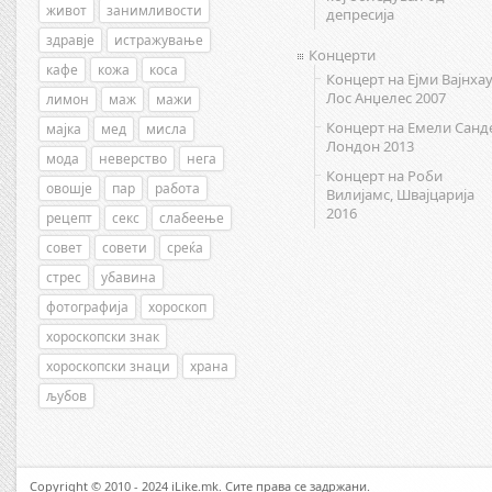
живот
занимливости
депресија
здравје
истражување
Концерти
кафе
кожа
коса
Концерт на Ејми Вајнхау
Лос Анџелес 2007
лимон
маж
мажи
Концерт на Емели Санд
мајка
мед
мисла
Лондон 2013
мода
неверство
нега
Концерт на Роби
овошје
пар
работа
Вилијамс, Швајцарија
2016
рецепт
секс
слабеење
совет
совети
среќа
стрес
убавина
фотографија
хороскоп
хороскопски знак
хороскопски знаци
храна
љубов
Copyright © 2010 - 2024 iLike.mk. Сите права се задржани.