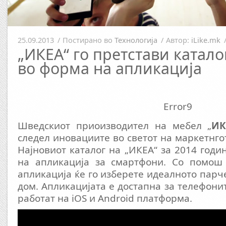
25.09.2013
/
Постирано во
Технологија
/
Автор:
iLike.mk
„ИКЕА“ го претстави катало
во форма на апликација
Error9
Шведскиот приоизводител на мебел „
ИК
следел иновациите во светот на маркетнгот.
Најновиот каталог на „ИКЕА“ за 2014 годи
на апликација за смартфони. Со помош
апликација ќе го изберете идеалното парч
дом. Апликацијата е достапна за телефони
работат на iOS и Android платформа.