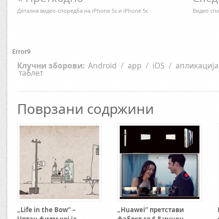
Детална видео-споредба на iPhone 5s и iPhone 5c
Видео спо
Error9
Клучни зборови:
Android
/
app
/
iOS
/
апликација
таблет
Поврзани содржини
„Life in the Bow“ –
„Huawei“ претстави