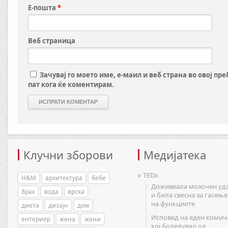
Е-пошта
*
Веб страница
Зачувај го моето име, е-маил и веб страна во овој пр
пат кога ќе коментирам.
Клучни зборови
Медијатека
TEDx
H&M
архитектура
бебе
Доживеала мозочен уд
брак
вода
врска
и била свесна за гасење
на функциите
диета
дизајн
дом
Исповед на еден комич
ентериер
жена
жени
кој боледувал од