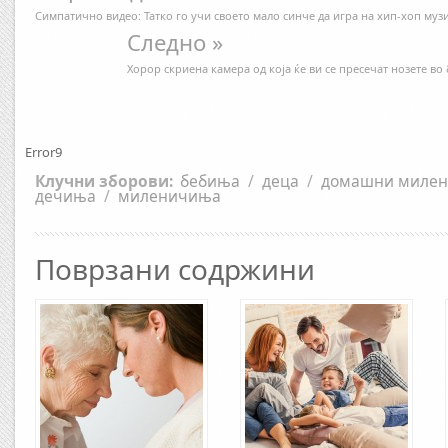
Симпaтично видео: Татко го учи своето мало синче да игра на хип-хоп муз
Следно »
Хорор скриена камера од која ќе ви се пресечат нозете во 
Error9
Клучни зборови:
бебиња
/
деца
/
домашни миле
дечиња
/
миленичиња
Поврзани содржини