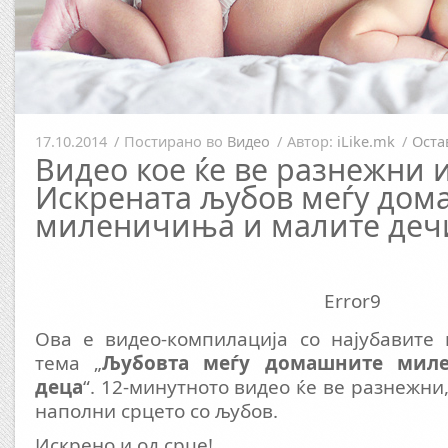
17.10.2014
/
Постирано во
Видео
/
Автор:
iLike.mk
/
Оста
Видео кое ќе ве разнежни 
Искрената љубов меѓу дом
миленичиња и малите де
Error9
Ова е видео-компилација со најубавите 
тема „
Љубовта меѓу домашните мил
деца
“. 12-минутното видео ќе ве разнежни,
наполни срцето со љубов.
Искрено и од срце!