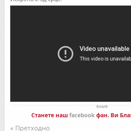
Error9
Станете наш
facebook
фан. Ви Бла
« Претходно