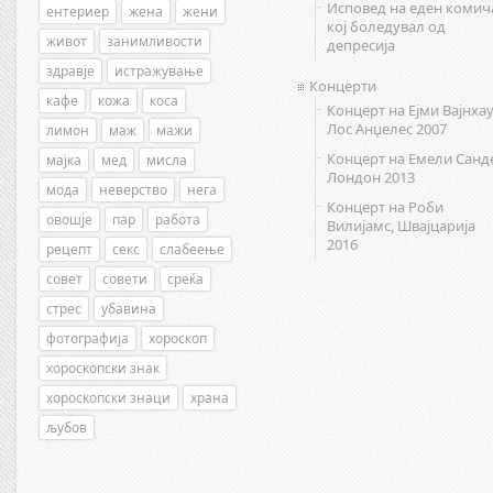
Исповед на еден комич
ентериер
жена
жени
кој боледувал од
живот
занимливости
депресија
здравје
истражување
Концерти
кафе
кожа
коса
Концерт на Ејми Вајнхау
Лос Анџелес 2007
лимон
маж
мажи
Концерт на Емели Санд
мајка
мед
мисла
Лондон 2013
мода
неверство
нега
Концерт на Роби
овошје
пар
работа
Вилијамс, Швајцарија
2016
рецепт
секс
слабеење
совет
совети
среќа
стрес
убавина
фотографија
хороскоп
хороскопски знак
хороскопски знаци
храна
љубов