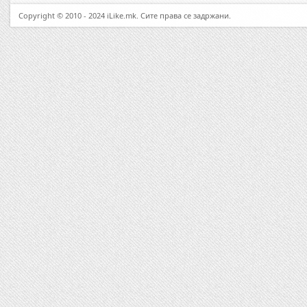
Copyright © 2010 - 2024 iLike.mk. Сите права се задржани.