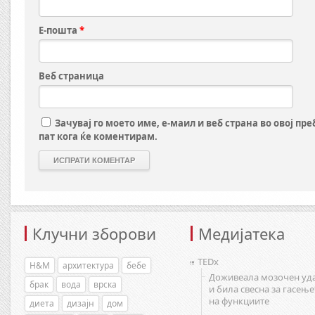
Е-пошта
*
Веб страница
Зачувај го моето име, е-маил и веб страна во овој пр
пат кога ќе коментирам.
Клучни зборови
Медијатека
TEDx
H&M
архитектура
бебе
Доживеала мозочен уд
брак
вода
врска
и била свесна за гасење
на функциите
диета
дизајн
дом