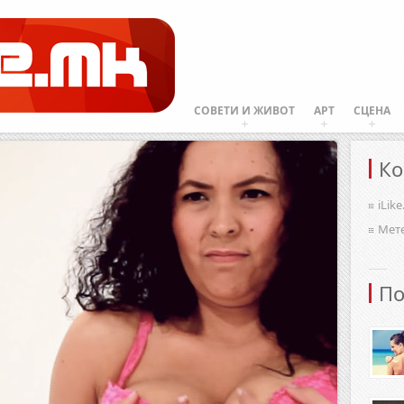
СОВЕТИ И ЖИВОТ
АРТ
СЦЕНА
Ко
iLik
Мет
По