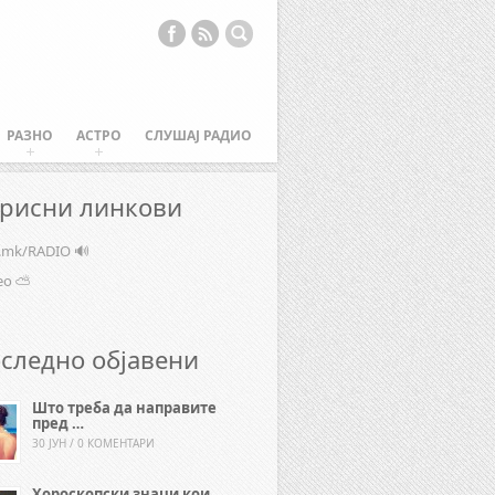
РАЗНО
АСТРО
СЛУШАЈ РАДИО
рисни линкови
e.mk/RADIO 🔊
ео ⛅
следно објавени
Што треба да направите
пред …
30 ЈУН / 0 КОМЕНТАРИ
Хороскопски знаци кои