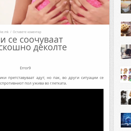
ike.mk
/
Оставете коментар
и се соочуваат
аскошно деколте
Error9
ки претставуваат адут, но пак, во други ситуации се
 спротивниот пол ужива во глетката.