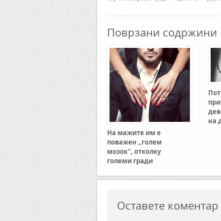
Поврзани содржини
Пот
при
дев
на 
На мажите им е
поважен „голем
мозок“, отколку
големи гради
Оставете коментар