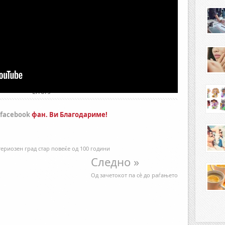
Error9
facebook
фан. Ви Благодариме!
ериозен град стар повеќе од 100 години
Следно »
Oд зачетокот па сѐ до раѓањето