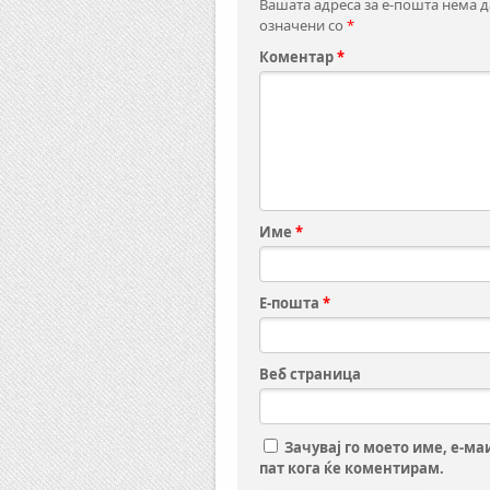
Вашата адреса за е-пошта нема д
означени со
*
Коментар
*
Име
*
Е-пошта
*
Веб страница
Зачувај го моето име, е-ма
пат кога ќе коментирам.