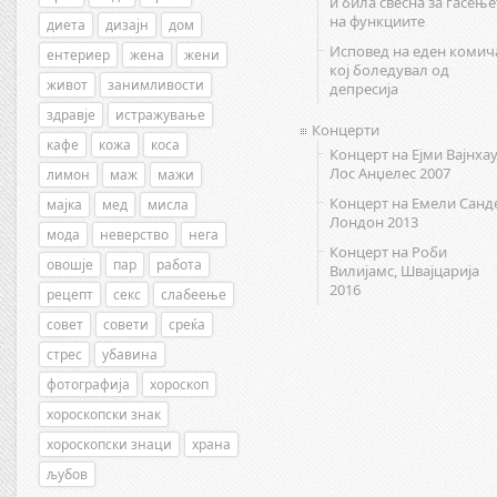
и била свесна за гасење
на функциите
диета
дизајн
дом
Исповед на еден комич
ентериер
жена
жени
кој боледувал од
живот
занимливости
депресија
здравје
истражување
Концерти
кафе
кожа
коса
Концерт на Ејми Вајнхау
Лос Анџелес 2007
лимон
маж
мажи
Концерт на Емели Санд
мајка
мед
мисла
Лондон 2013
мода
неверство
нега
Концерт на Роби
овошје
пар
работа
Вилијамс, Швајцарија
2016
рецепт
секс
слабеење
совет
совети
среќа
стрес
убавина
фотографија
хороскоп
хороскопски знак
хороскопски знаци
храна
љубов