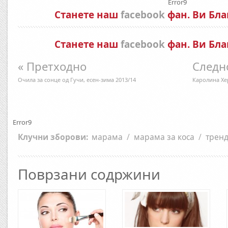
Error9
Станете наш
facebook
фан. Ви Бла
Станете наш
facebook
фан. Ви Бла
« Претходно
Следн
Очила за сонце од Гучи, есен-зима 2013/14
Каролина Хер
Error9
Клучни зборови:
марама
/
марама за коса
/
трен
Поврзани содржини