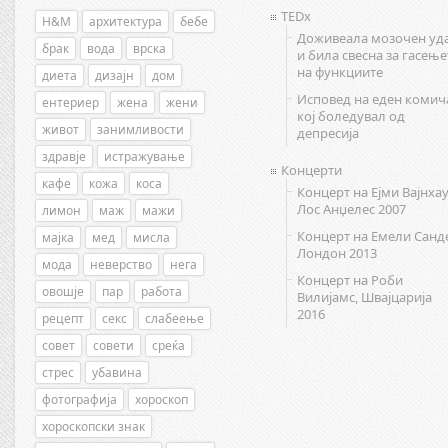
TEDx
H&M
архитектура
бебе
Доживеала мозочен уд
брак
вода
врска
и била свесна за гасење
на функциите
диета
дизајн
дом
Исповед на еден комич
ентериер
жена
жени
кој боледувал од
живот
занимливости
депресија
здравје
истражување
Концерти
кафе
кожа
коса
Концерт на Ејми Вајнхау
Лос Анџелес 2007
лимон
маж
мажи
Концерт на Емели Санд
мајка
мед
мисла
Лондон 2013
мода
неверство
нега
Концерт на Роби
овошје
пар
работа
Вилијамс, Швајцарија
2016
рецепт
секс
слабеење
совет
совети
среќа
стрес
убавина
фотографија
хороскоп
хороскопски знак