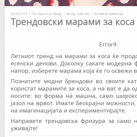
26.08.2013
/
Постирано во
Мода
/
Автор:
iLike.mk
/
Оставете коментар
Трендовски марами за коса
Error9
Летниот тренд на марами за коса ќе прод
есенски денови. Доколку сакате модерна 
напор, изберете марама која ќе го освежи 
Познатите модни брендови во своите кат
користат марамите за коса, а на вас е да о
носите: во форма на машна, само широко
јазол на врвот. Имате бескрајни можности
на имагинацијата и експериментирајте.
Направете трендовска фризура за само н
уживајте!