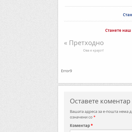
Ста
Станете наш
« Претходно
Ова е крајот!
Error9
Оставете коментар
Вашата адреса за е-пошта нема д
означени со
*
Коментар
*