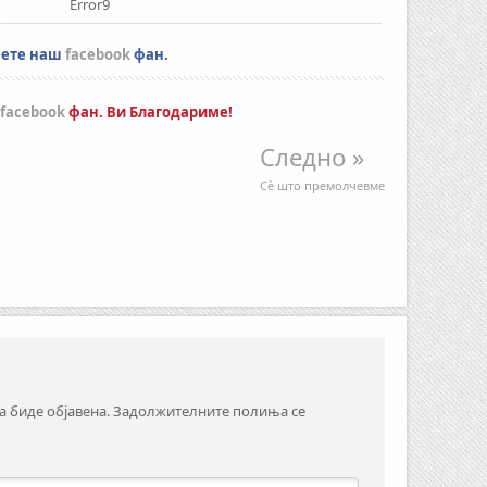
Error9
нете наш
facebook
фан.
facebook
фан. Ви Благодариме!
Следно »
Сè што премолчевме
а биде објавена.
Задолжителните полиња се