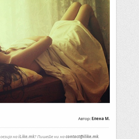
Автор:
Елена М.
оезија на
iLike.mk
? Пишете ни на
contact@ilike.mk
.