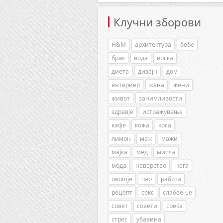
Клучни зборови
H&M
архитектура
бебе
брак
вода
врска
диета
дизајн
дом
ентериер
жена
жени
живот
занимливости
здравје
истражување
кафе
кожа
коса
лимон
маж
мажи
мајка
мед
мисла
мода
неверство
нега
овошје
пар
работа
рецепт
секс
слабеење
совет
совети
среќа
стрес
убавина