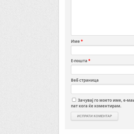
Име
*
Е-пошта
*
Веб страница
Зачувај го моето име, е-ма
пат кога ќе коментирам.