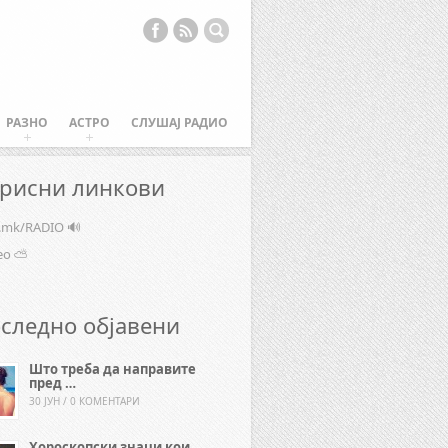
РАЗНО
АСТРО
СЛУШАЈ РАДИО
рисни линкови
e.mk/RADIO 🔊
ео ⛅
следно објавени
Што треба да направите
пред …
30 ЈУН / 0 КОМЕНТАРИ
Хороскопски знаци кои