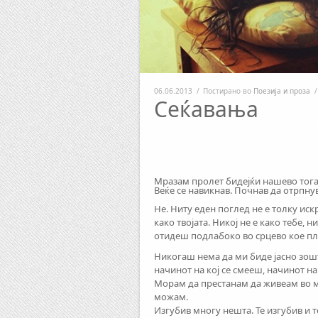
06.06.2013
/
Постирано во
Поезија и проза
/
Сеќавања
Мразам пролет бидејќи нашево тога
Веќе се навикнав. Почнав да отрпну
Не. Ниту еден поглед не е толку иск
како твојата. Никој не е како тебе, 
отидеш подлабоко во срцево кое пл
Никогаш нема да ми биде јасно зошто 
начинот на кој се смееш, начинот н
Морам да престанам да живеам во м
можам.
Изгубив многу нешта. Те изгубив и те