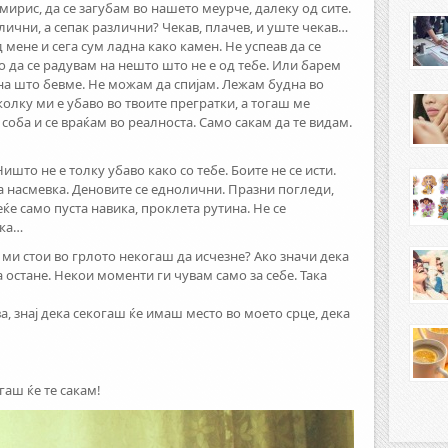
 мирис, да се загубам во нашето меурче, далеку од сите.
лични, а сепак различни? Чекав, плачев, и уште чекав…
д мене и сега сум ладна како камен. Не успеав да се
о да се радувам на нешто што не е од тебе. Или барем
она што бевме. Не можам да спијам. Лежам будна во
колку ми е убаво во твоите прегратки, а тогаш ме
соба и се враќам во реалноста. Само сакам да те видам.
Ништо не е толку убаво како со тебе. Боите не се исти.
на насмевка. Деновите се еднолични. Празни погледи,
еќе само пуста навика, проклета рутина. Не се
мка…
 ми стои во грлото некогаш да исчезне? Ако значи дека
 остане. Некои моменти ги чувам само за себе. Така
, знај дека секогаш ќе имаш место во моето срце, дека
гаш ќе те сакам!