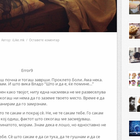
Автор:
iLike.mk
/
Оставете коментар
Error9
ш почна и тогаш заврши. Проклето боли. Ама нека.
вам. И што вика Владо “Што и да е, ќе помине…”
рен како твојот, ниту една насмевка не ме развеселува
никогаш ни нема да го заземе твоето место. Време е да
анирам да го замрзнам.
те сакам и покрај сè. Не, не те сакам тебе. Го сакам
а кој одиш, фактот што секогаш ме засмејуваш.
инатото, морам. Знам дека е лошо, но едноставно не
бе. Сè што сакам е да си тука, да те гушнам и да се