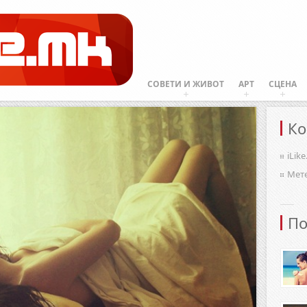
СОВЕТИ И ЖИВОТ
АРТ
СЦЕНА
Ко
iLik
Мет
По