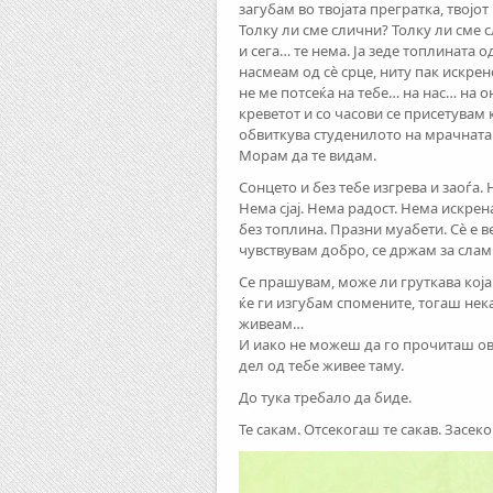
загубам во твојата прегратка, твојот
Толку ли сме слични? Толку ли сме с
и сега… те нема. Ја зеде топлината о
насмеам од сè срце, ниту пак искрен
не ме потсеќа на тебе… на нас… на 
креветот и со часови се присетувам 
обвиткува студенилото на мрачната 
Морам да те видам.
Сонцето и без тебе изгрева и заоѓа. 
Нема сјај. Нема радост. Нема искре
без топлина. Празни муабети. Сè е в
чувствувам добро, се држам за сла
Се прашувам, може ли груткава која
ќе ги изгубам спомените, тогаш нека
живеам…
И иако не можеш да го прочиташ ова
дел од тебе живее таму.
До тука требало да биде.
Те сакам. Отсекогаш те сакав. Засеко