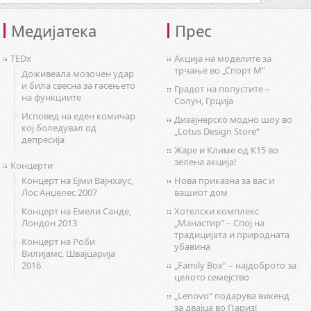
Медијатека
Прес
TEDx
Акција на моделите за
трчање во „Спорт М“
Доживеала мозочен удар
и била свесна за гасењето
Градот на попустите –
на функциите
Солун, Грција
Исповед на еден комичар
Дизајнерско модно шоу во
кој боледувал од
„Lotus Design Store“
депресија
Жаре и Климе од К15 во
зелена акција!
Концерти
Концерт на Ејми Вајнхаус,
Нова приказна за вас и
Лос Анџелес 2007
вашиот дом
Концерт на Емели Санде,
Хотелски комплекс
Лондон 2013
„Манастир“ – Спој на
традицијата и природната
Концерт на Роби
убавина
Вилијамс, Швајцарија
2016
„Family Box“ – најдоброто за
целото семејство
„Lenovo“ подарува викенд
за двајца во Париз!