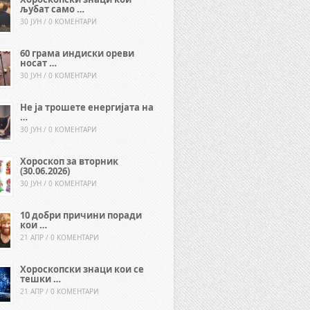
љубат само …
30 ЈУН / 0 КОМЕНТАРИ
60 грама индиски ореви
носат …
30 ЈУН / 0 КОМЕНТАРИ
Не ја трошете енергијата на
…
30 ЈУН / 0 КОМЕНТАРИ
Хороскоп за вторник
(30.06.2026)
30 ЈУН / 0 КОМЕНТАРИ
10 добри причини поради
кои …
21 АПР / 0 КОМЕНТАРИ
Хороскопски знаци кои се
тешки …
21 АПР / 0 КОМЕНТАРИ