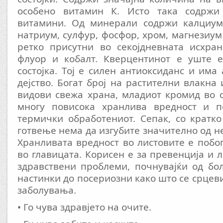
особено витамин К. Исто така содрж
витамини. Од минерали содржи калциум,
натриум, сулфур, фосфор, хром, магнезиум
ретко присутни во секојдневната исхран
флуор и кобалт. Кверцентинот е уште 
состојка. Тој е силен антиоксиданс и има
дејство. Богат број на растителни влакна
видови свежа храна, младиот кромид во 
многу повисока хранлива вредност и п
термички обработениот. Сепак, со кратк
готвење нема да изгубите значително од н
Хранливата вредност во листовите е побог
во главицата. Корисен е за превенција и 
здравствени проблеми, почнувајќи од бо
настинки до посериозни како што се срцев
заболувања.
• Го чува здравјето на очите.