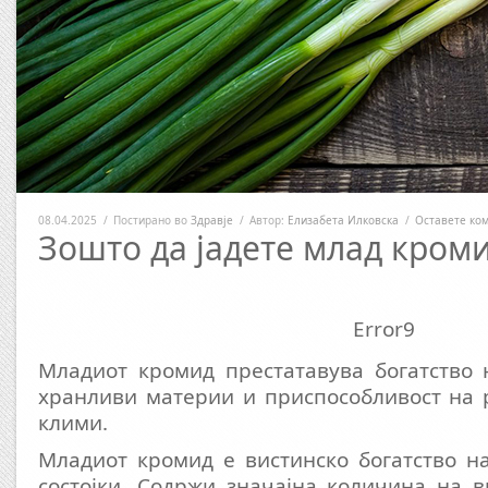
08.04.2025
/
Постирано во
Здравје
/
Автор:
Елизабета Илковска
/
Оставете ко
Зошто да јадете млад кром
Error9
Младиот кромид престатавува богатство 
хранливи материи и приспособливост на 
клими.
Младиот кромид е вистинско богатство н
состојки. Содржи значајна количина на 