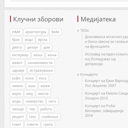
Клучни зборови
Медијатека
TEDx
H&M
архитектура
бебе
Доживеала мозочен уд
брак
вода
врска
и била свесна за гасење
на функциите
диета
дизајн
дом
Исповед на еден комич
ентериер
жена
жени
кој боледувал од
живот
занимливости
депресија
здравје
истражување
Концерти
кафе
кожа
коса
Концерт на Ејми Вајнхау
Лос Анџелес 2007
лимон
маж
мажи
Концерт на Емели Санд
мајка
мед
мисла
Лондон 2013
мода
неверство
нега
Концерт на Роби
овошје
пар
работа
Вилијамс, Швајцарија
2016
рецепт
секс
слабеење
совет
совети
среќа