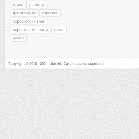
стрес
убавина
фотографија
хороскоп
хороскопски знак
хороскопски знаци
храна
љубов
Copyright © 2010 - 2024 iLike.mk. Сите права се задржани.