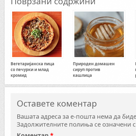
Поврзани содржини
Вегетаријанска пица
Природен домашен
со печурки и млад
сируп против
кромид
кашлица
Оставете коментар
Вашата адреса за е-пошта нема да биде
Задолжителните полиња се означени 
Коментар
*