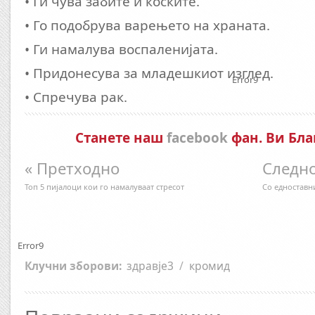
• Ги чува забите и коските.
• Го подобрува варењето на храната.
• Ги намалува воспаленијата.
• Придонесува за младешкиот изглед.
Error9
• Спречува рак.
Станете наш
facebook
фан. Ви Бла
« Претходно
Следно
Топ 5 пијалоци кои го намалуваат стресот
Со едноставн
Error9
Клучни зборови:
здравје3
/
кромид