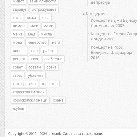
живот
занимливости
депресија
здравје
истражување
Концерти
кафе
кожа
коса
Концерт на Ејми Вајнхау
Лос Анџелес 2007
лимон
маж
мажи
Концерт на Емели Санд
мајка
мед
мисла
Лондон 2013
мода
неверство
нега
Концерт на Роби
овошје
пар
работа
Вилијамс, Швајцарија
2016
рецепт
секс
слабеење
совет
совети
среќа
стрес
убавина
фотографија
хороскоп
хороскопски знак
хороскопски знаци
храна
љубов
Copyright © 2010 - 2024 iLike.mk. Сите права се задржани.