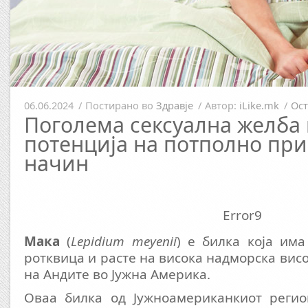
06.06.2024
/
Постирано во
Здравје
/
Автор:
iLike.mk
/
Ост
Поголема сексуална желба
потенција на потполно пр
начин
Error9
Мака
(
Lepidium meyenii
) е билка која им
ротквица и расте на висока надморска вис
на Андите во Јужна Америка.
Оваа билка од Јужноамериканкиот регио