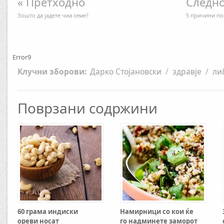
« Претходно
Следно
Зошто да јадете чиа семе?
5 причини по
Error9
Клучни зборови:
Дарко Стојановски
/
здравје
/
ли
Поврзани содржини
60 грама индиски
Намирници со кои ќе
ореви носат
го надминете заморот