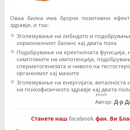
Оваа билка има бројни позитивни ефект
здравје, и тоа:
Зголемување на либидото и подобрувањ
хормоналниот баланс кај двата пола
Подобрување на еректилната функција,
симптомите на импотенција, подобрувањ
сперматогенезата и нивото на тестостер
организмот кај мажите
Зголемување на енергијата, виталноста 
на психофизичкото здравје кај двата пол
Error9
Автор:
Д-р Д
Станете наш
facebook
фан. Ви Бла