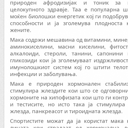
природен афродизијак и тоник за 
целокупното здравје. Таа е популарна ш
моќен биолошки енергетик кој ги подобру
способности и ја зголемува плодноста 
жените.
Мака содржи мешавина од витамини, мине
аминокиселини, масни киселини, фитост
алкалоиди, стероли, танини, сапонини
гликозиди кои ја зголемуваат издржливост
имунолошкиот систем кој го штити телот
инфекции и заболувања.
Мака е природен хормонален стабилиз
стимулира жлездите кои што се одговорни
хормоните на хипофизата кои што ги контр
и тестисите, но исто така ја стимулира
жлезда, панкреасот и тироидната жлезда.
Спортистите можат да ја користат мака 
лицата кои страдаат од хормонална д