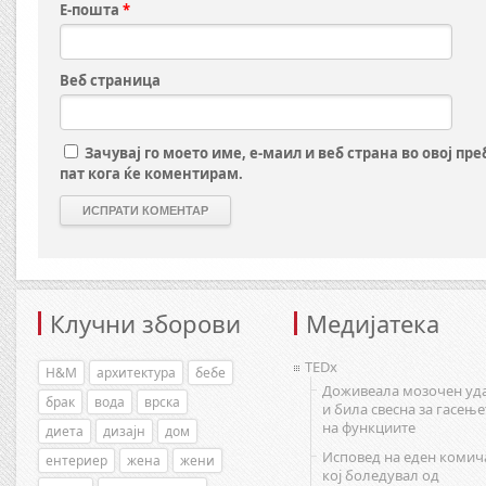
Е-пошта
*
Веб страница
Зачувај го моето име, е-маил и веб страна во овој пр
пат кога ќе коментирам.
Клучни зборови
Медијатека
TEDx
H&M
архитектура
бебе
Доживеала мозочен уд
брак
вода
врска
и била свесна за гасење
на функциите
диета
дизајн
дом
Исповед на еден комич
ентериер
жена
жени
кој боледувал од