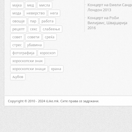
Концерт на Емели Санд
мајка
мед
мисла
Лондон 2013
мода
неверство
нега
Концерт на Роби
овошје
пар
работа
Вилијамс, Швајцарија
2016
рецепт
секс
слабеење
совет
совети
среќа
стрес
убавина
фотографија
хороскоп
хороскопски знак
хороскопски знаци
храна
љубов
Copyright © 2010 - 2024 iLike.mk. Сите права се задржани.