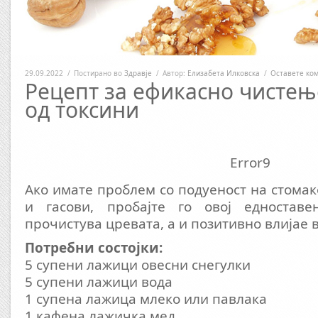
29.09.2022
/
Постирано во
Здравје
/
Автор:
Елизабета Илковска
/
Оставете ко
Рецепт за ефикасно чистењ
од токсини
Error9
Ако имате проблем со подуеност на стомак
и гасови, пробајте го овој едноставе
прочистува цревата, а и позитивно влијае 
Потребни состојки:
5 супени лажици овесни снегулки
5 супени лажици вода
1 супена лажица млеко или павлака
1 кафена лажичка мед