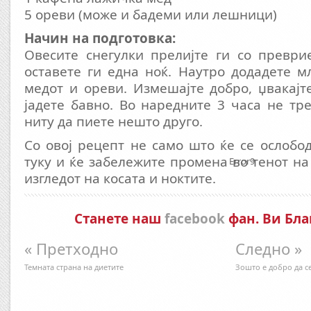
5 ореви (може и бадеми или лешници)
Начин на подготовка:
Oвесите снегулки прелијте ги со преври
оставете ги една ноќ. Наутро додадете м
медот и ореви. Измешајте добро, џвакај
јадете бавно. Во наредните 3 часа не тре
ниту да пиете нешто друго.
Со овој рецепт не само што ќе се ослобод
туку и ќе забележите промена во тенот на
Error9
изгледот на косата и ноктите.
Станете наш
facebook
фан. Ви Бла
« Претходно
Следно »
Темната страна на диетите
Зошто е добро да се