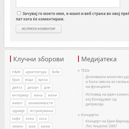
Зачувај го моето име, е-маил и веб страна во овој пр
пат кога ќе коментирам.
Клучни зборови
Медијатека
TEDx
H&M
архитектура
бебе
Доживеала мозочен уд
брак
вода
врска
и била свесна за гасење
на функциите
диета
дизајн
дом
Исповед на еден комич
ентериер
жена
жени
кој боледувал од
живот
занимливости
депресија
здравје
истражување
Концерти
кафе
кожа
коса
Концерт на Ејми Вајнхау
Лос Анџелес 2007
лимон
маж
мажи