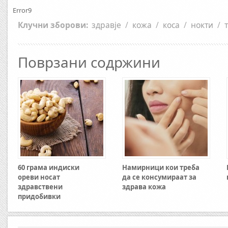
Error9
Клучни зборови:
здравје
/
кожа
/
коса
/
нокти
/
Поврзани содржини
60 грама индиски
Намирници кои треба
ореви носат
да се консумираат за
здравствени
здрава кожа
придобивки