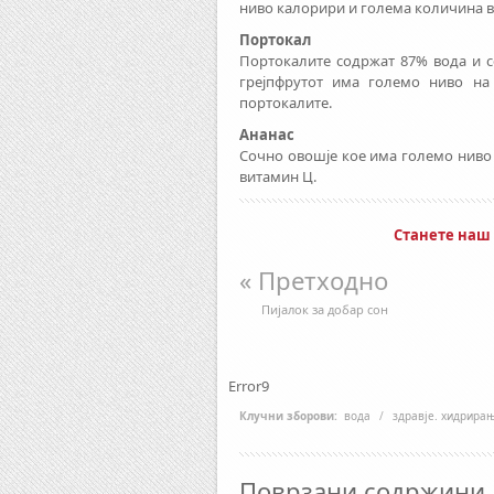
ниво калорири и голема количина в
Портокал
Портокалите содржат 87% вода и се
грејпфрутот има големо ниво на
портокалите.
Ананас
Сочно овошје кое има големо ниво 
витамин Ц.
Станете наш
« Претходно
Пијалок за добар сон
Error9
Клучни зборови:
вода
/
здравје. хидрира
Поврзани содржини