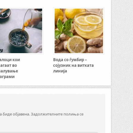
алоци кои
Вода со ѓумбир –
агаат во
сојузник на витката
малување
линија
ограми
а биде објавена.
Задолжителните полиња се