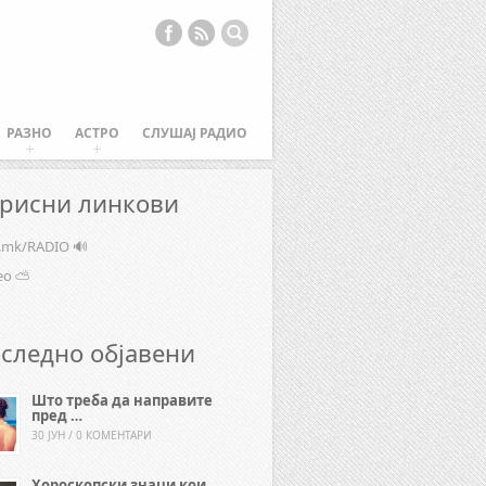
РАЗНО
АСТРО
СЛУШАЈ РАДИО
рисни линкови
e.mk/RADIO 🔊
ео ⛅
следно објавени
Што треба да направите
пред …
30 ЈУН / 0 КОМЕНТАРИ
Хороскопски знаци кои