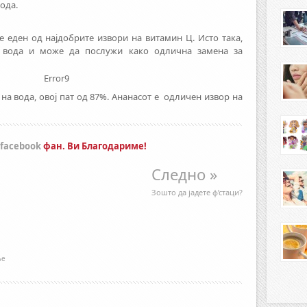
ода.
 еден од најдобрите извори на витамин Ц. Исто така,
 вода и може да послужи како одлична замена за
Error9
на вода, овој пат од 87%. Ананасот е одличен извор на
facebook
фан. Ви Благодариме!
Следно »
Зошто да јадете ф’стаци?
ње