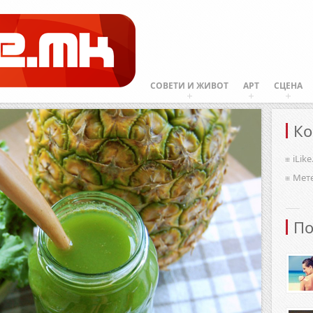
СОВЕТИ И ЖИВОТ
АРТ
СЦЕНА
Ко
iLik
Мет
По