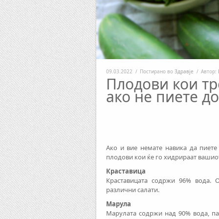
09.03.2022
/
Постирано во
Здравје
/
Автор:
Плодови кои тр
ако не пиете д
Ако и вие немате навика да пиете
плодови кои ќе го хидрираат вашио
Краставица
Краставицата содржи 96% вода. О
различни салати.
Марула
Марулата содржи над 90% вода, па