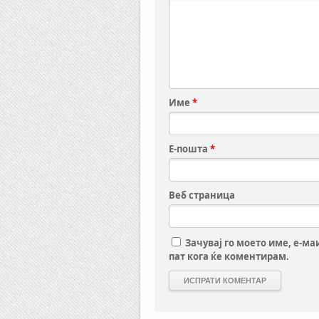
Име
*
Е-пошта
*
Веб страница
Зачувај го моето име, е-ма
пат кога ќе коментирам.