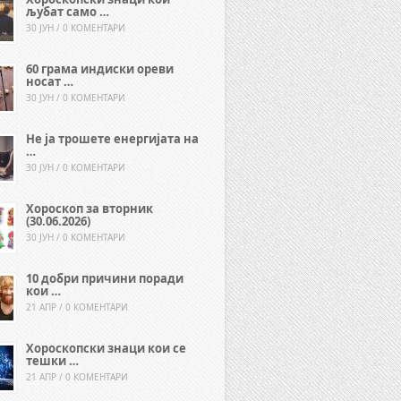
љубат само …
30 ЈУН / 0 КОМЕНТАРИ
60 грама индиски ореви
носат …
30 ЈУН / 0 КОМЕНТАРИ
Не ја трошете енергијата на
…
30 ЈУН / 0 КОМЕНТАРИ
Хороскоп за вторник
(30.06.2026)
30 ЈУН / 0 КОМЕНТАРИ
10 добри причини поради
кои …
21 АПР / 0 КОМЕНТАРИ
Хороскопски знаци кои се
тешки …
21 АПР / 0 КОМЕНТАРИ