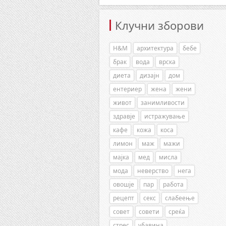
Клучни зборови
H&M
архитектура
бебе
брак
вода
врска
диета
дизајн
дом
ентериер
жена
жени
живот
занимливости
здравје
истражување
кафе
кожа
коса
лимон
маж
мажи
мајка
мед
мисла
мода
неверство
нега
овошје
пар
работа
рецепт
секс
слабеење
совет
совети
среќа
стрес
убавина