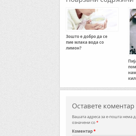
Зошто е добро да се
пие млака вода со
лимон?
Пиј
пом
на
кил
Оставете коментар
Вашата адреса за е-пошта нема д
означени со
*
Коментар
*