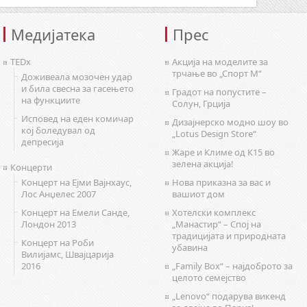
Медијатека
Прес
TEDx
Акција на моделите за
трчање во „Спорт М“
Доживеала мозочен удар
и била свесна за гасењето
Градот на попустите –
на функциите
Солун, Грција
Исповед на еден комичар
Дизајнерско модно шоу во
кој боледувал од
„Lotus Design Store“
депресија
Жаре и Климе од К15 во
зелена акција!
Концерти
Концерт на Ејми Вајнхаус,
Нова приказна за вас и
Лос Анџелес 2007
вашиот дом
Концерт на Емели Санде,
Хотелски комплекс
Лондон 2013
„Манастир“ – Спој на
традицијата и природната
Концерт на Роби
убавина
Вилијамс, Швајцарија
2016
„Family Box“ – најдоброто за
целото семејство
„Lenovo“ подарува викенд