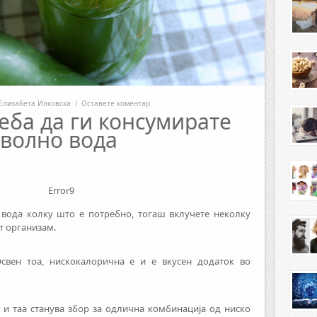
Елизабета Илковска
/
Оставете коментар
еба да ги консумирате
оволно вода
Error9
 вода колку што е потребно, тогаш вклучете неколку
т организам.
свен тоа, нискокалорична е и е вкусен додаток во
 и таа станува збор за одлична комбинација од ниско