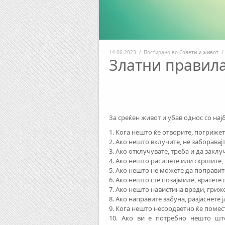
14.06.2023
/
Постирано во
Совети и живот
/
Златни правила
За среќен живот и убав однос со нај
1. Кога нешто ќе отворите, погрижете
2. Ако нешто вклучите, не заборавајт
3. Ако отклучувате, треба и да заклу
4. Ако нешто расипете или скршите, 
5. Ако нешто не можете да поправит
6. Ако нешто сте позајмиле, вратете 
7. Ако нешто навистина вреди, грижет
8. Ако направите забуна, разјаснете ј
9. Кога нешто несоодветно ќе помест
10. Ако ви е потребно нешто што