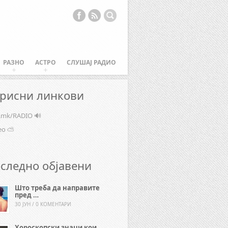
РАЗНО
АСТРО
СЛУШАЈ РАДИО
рисни линкови
e.mk/RADIO 🔊
ео ⛅
следно објавени
Што треба да направите
пред …
30 ЈУН / 0 КОМЕНТАРИ
Хороскопски знаци кои