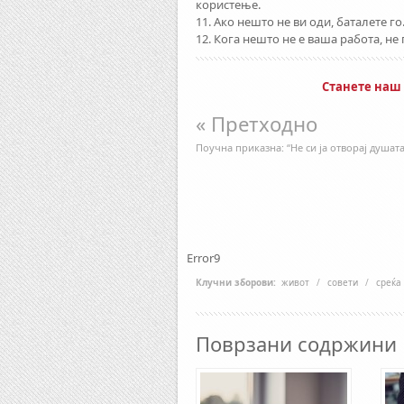
користење.
11. Ако нешто не ви оди, баталете го
12. Кога нешто не е ваша работа, не
Станете наш
« Претходно
Поучна приказна: “Не си ја отворај душата
Error9
Клучни зборови:
живот
/
совети
/
среќа
Поврзани содржини