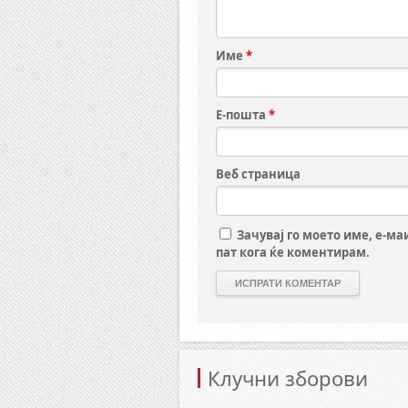
Име
*
Е-пошта
*
Веб страница
Зачувај го моето име, е-ма
пат кога ќе коментирам.
Клучни зборови