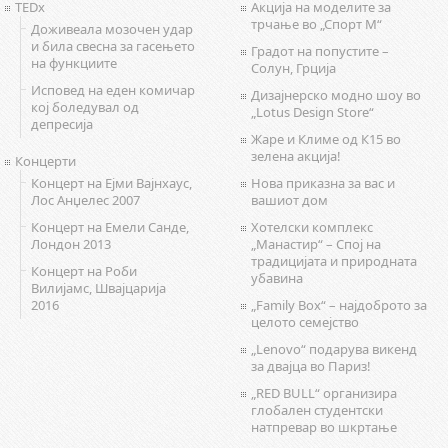
TEDx
Акција на моделите за
трчање во „Спорт М“
Доживеала мозочен удар
и била свесна за гасењето
Градот на попустите –
на функциите
Солун, Грција
Исповед на еден комичар
Дизајнерско модно шоу во
кој боледувал од
„Lotus Design Store“
депресија
Жаре и Климе од К15 во
зелена акција!
Концерти
Концерт на Ејми Вајнхаус,
Нова приказна за вас и
Лос Анџелес 2007
вашиот дом
Концерт на Емели Санде,
Хотелски комплекс
Лондон 2013
„Манастир“ – Спој на
традицијата и природната
Концерт на Роби
убавина
Вилијамс, Швајцарија
2016
„Family Box“ – најдоброто за
целото семејство
„Lenovo“ подарува викенд
за двајца во Париз!
„RED BULL“ организира
глобален студентски
натпревар во шкртање