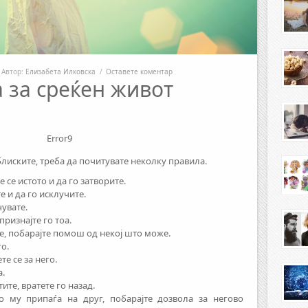
Автор:
Елизабета Илковска
/
Оставете коментар
 за среќен живот
Error9
блиските, треба да почитувате неколку правила.
 се истото и да го затворите.
е и да го исклучите.
чувате.
признајте го тоа.
е, побарајте помош од некој што може.
го.
е се за него.
а.
ите, вратете го назад.
 му припаѓа на друг, побарајте дозвола за негово