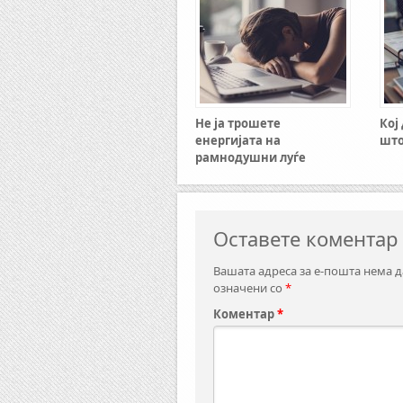
Не ја трошете
Кој
енергијата на
што
рамнодушни луѓе
Оставете коментар
Вашата адреса за е-пошта нема д
означени со
*
Коментар
*