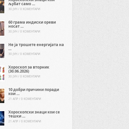
љубат само …
30 ЈУН / 0 КОМЕНТАРИ
60 грама индиски ореви
носат …
30 ЈУН / 0 КОМЕНТАРИ
Не ја трошете енергијата на
…
30 ЈУН / 0 КОМЕНТАРИ
Хороскоп за вторник
(30.06.2026)
30 ЈУН / 0 КОМЕНТАРИ
10 добри причини поради
кои …
21 АПР / 0 КОМЕНТАРИ
Хороскопски знаци кои се
тешки …
21 АПР / 0 КОМЕНТАРИ