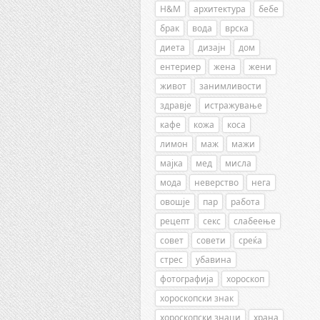
H&M
архитектура
бебе
брак
вода
врска
диета
дизајн
дом
ентериер
жена
жени
живот
занимливости
здравје
истражување
кафе
кожа
коса
лимон
маж
мажи
мајка
мед
мисла
мода
неверство
нега
овошје
пар
работа
рецепт
секс
слабеење
совет
совети
среќа
стрес
убавина
фотографија
хороскоп
хороскопски знак
хороскопски знаци
храна