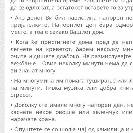
да ги завршите на време. Завршете ги зад
да се одложат, а остатокот оставете го за ут
• Ако денот Ви бил навистина напорен не
пријателките. Напорниот ден бара одмор
место, а тоа е секако Вашиот дом.
• Кога ќе пристигнете дома пред да нап
легнете на креветот, барем неколку мин
очите и дишете длабоко. Не размислувајте 
вежбање… Овие неколку минути нема да с
ви значат многу.
• На многумина им помага туширање или л
на минути. Тивка музика или добра книг
стресот.
• Доколку сте имале многу напорен ден, н
каснете некое овошје или зеленчук или
нарачате храна.
• Опуштете се со шолја чај од камилица и