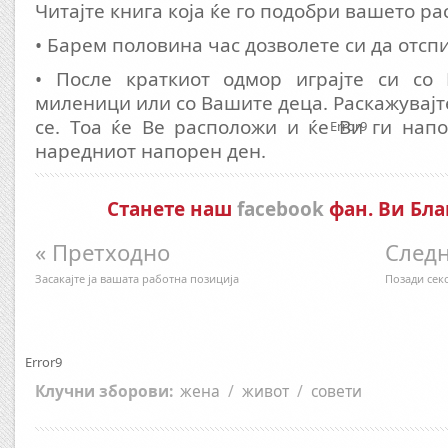
Читајте книга која ќе го подобри вашето р
• Барем половина час дозволете си да отспи
• После краткиот одмор играјте си со
миленици или со Вашите деца. Раскажувајт
се. Тоа ќе Ве расположи и ќе Ви ги нап
Error9
наредниот напорен ден.
Станете наш
facebook
фан. Ви Бла
« Претходно
Следн
Засакајте ја вашата работна позиција
Позади сек
Error9
Клучни зборови:
жена
/
живот
/
совети