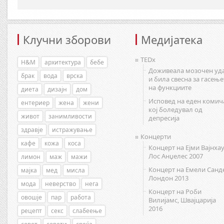
Клучни зборови
Медијатека
TEDx
H&M
архитектура
бебе
Доживеала мозочен уд
брак
вода
врска
и била свесна за гасење
на функциите
диета
дизајн
дом
Исповед на еден комич
ентериер
жена
жени
кој боледувал од
живот
занимливости
депресија
здравје
истражување
Концерти
кафе
кожа
коса
Концерт на Ејми Вајнхау
Лос Анџелес 2007
лимон
маж
мажи
Концерт на Емели Санд
мајка
мед
мисла
Лондон 2013
мода
неверство
нега
Концерт на Роби
овошје
пар
работа
Вилијамс, Швајцарија
2016
рецепт
секс
слабеење