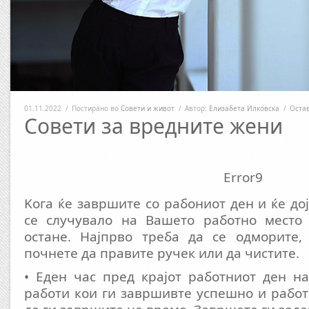
01.11.2022
/
Постирано во
Совети и живот
/
Автор:
Елизабета Илковска
/
Оста
Совети за вредните жени
Error9
Kога ќе завршите со рабониот ден и ќе до
се случувало на Вашето работно место
остане. Најпрво треба да се одморите
почнете да правите ручек или да чистите.
• Еден час пред крајот работниот ден н
работи кои ги завршивте успешно и работ