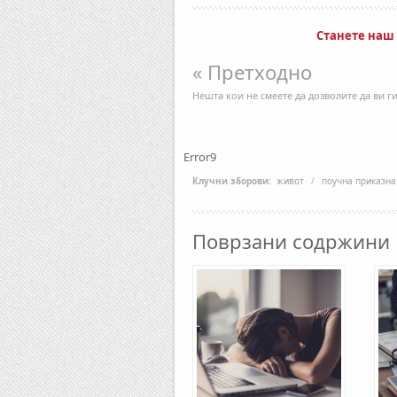
Станете наш
« Претходно
Нешта кои не смеете да дозволите да ви г
Error9
Клучни зборови:
живот
/
поучна приказна
Поврзани содржини