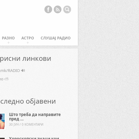
РАЗНО
АСТРО
СЛУШАЈ РАДИО
рисни линкови
e.mk/RADIO 🔊
ео ⛅
следно објавени
Што треба да направите
пред …
30 ЈУН / 0 КОМЕНТАРИ
Хороскопски знаци кои