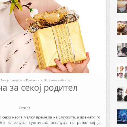
Автор:
Елизабета Илковска
/
Оставете коментар
а за секој родител
Error9
секој наоѓа малку време за најблиските, а времето го
то исчезнува, суштината останува, но ретко кој ја