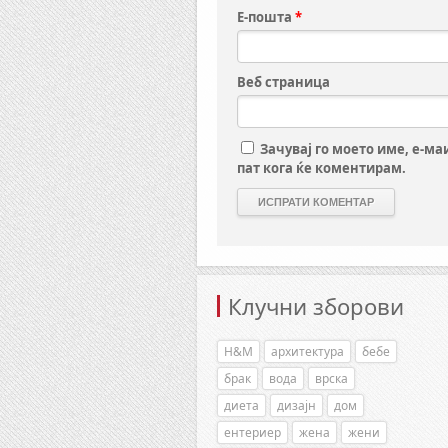
Е-пошта
*
Веб страница
Зачувај го моето име, е-ма
пат кога ќе коментирам.
Клучни зборови
H&M
архитектура
бебе
брак
вода
врска
диета
дизајн
дом
ентериер
жена
жени