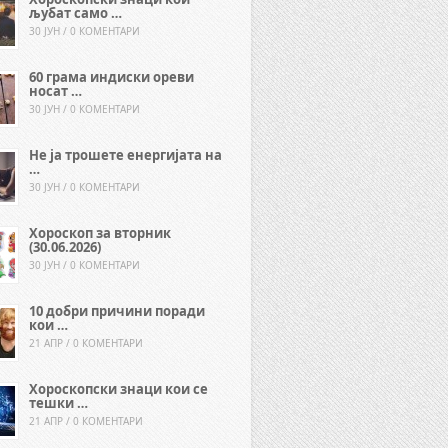
љубат само …
30 ЈУН / 0 КОМЕНТАРИ
60 грама индиски ореви
носат …
30 ЈУН / 0 КОМЕНТАРИ
Не ја трошете енергијата на
…
30 ЈУН / 0 КОМЕНТАРИ
Хороскоп за вторник
(30.06.2026)
30 ЈУН / 0 КОМЕНТАРИ
10 добри причини поради
кои …
21 АПР / 0 КОМЕНТАРИ
Хороскопски знаци кои се
тешки …
21 АПР / 0 КОМЕНТАРИ