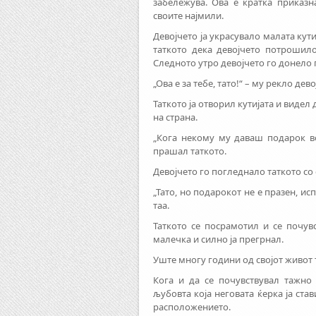
забележува. Ова е кратка приказн
своите најмили.
Девојчето ја украсувало малата кутиј
таткото дека девојчето потрошил
Следното утро девојчето го донело п
„Ова е за тебе, тато!“ – му рекло дево
Таткото ја отворил кутијата и видел
на страна.
„Кога некому му даваш подарок во
прашал таткото.
Девојчето го погледнало таткото со 
„Тато, но подарокот не е празен, ис
таа.
Таткото се посрамотил и се почув
малечка и силно ја прегрнал.
Уште многу години од својот живот т
Кога и да се почувствувал тажно 
љубовта која неговата ќерка ја ста
расположението.