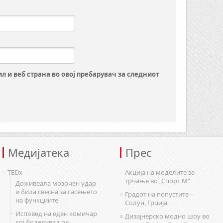
ил и веб страна во овој пребарувач за следниот
Медијатека
Прес
TEDx
Акција на моделите за
трчање во „Спорт М“
Доживеала мозочен удар
и била свесна за гасењето
Градот на попустите –
на функциите
Солун, Грција
Исповед на еден комичар
Дизајнерско модно шоу во
кој боледувал од