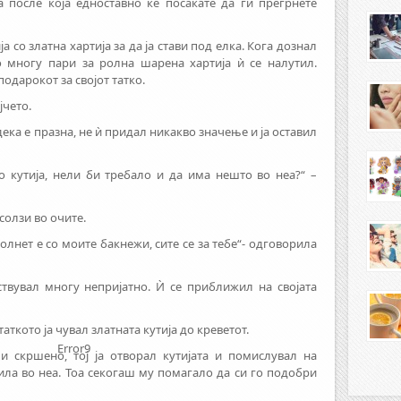
а после која едноставно ќе посакате да ги прегрнете
а со златна хартија за да ја стави под елка. Кога дознал
о многу пари за ролна шарена хартија ѝ се налутил.
одарокот за својот татко.
јчето.
 дека е празна, не ѝ придал никакво значење и ја оставил
 кутија, нели би требало и да има нешто во неа?“ –
солзи во очите.
полнет е со моите бакнежи, сите се за тебе“- одговорила
ствувал многу непријатно. Ѝ се приближил на својата
аткото ја чувал златната кутија до креветот.
Error9
и скршено, тој ја отворал кутијата и помислувал на
вила во неа. Тоа секогаш му помагало да си го подобри