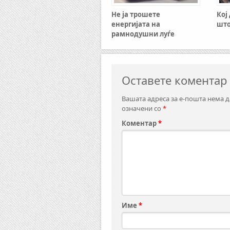
Не ја трошете
Кој
енергијата на
што
рамнодушни луѓе
Оставете коментар
Вашата адреса за е-пошта нема д
означени со
*
Коментар
*
Име
*