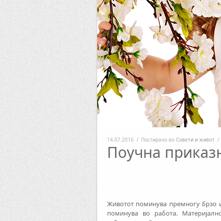
14.07.2016
/
Постирано во
Совети и живот
/
Поучна приказн
Животот поминува премногу брзо и 
поминува во работа. Материјално