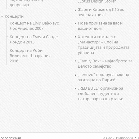
„Lotus Design Store“
депресија
Жаре и Климе од К15 во
зелена акција!
Концерти
Концерт на Ејми Вајнхаус,
Нова приказна за вас и
Лос Анџелес 2007
вашиот дом
Концерт на Емели Санде,
Хотелски комплекс
Лондон 2013
„Манастир“ – Спој на
традицијата и природната
Концерт на Роби
убавина
Вилијамс, Швајцарија
2016
„Family Box“ – најдоброто за
целото семејство
„Lenovo“ подарува викенд
за двајца во Париз!
„RED BULL“ организира
глобален студентски
натпревар во шкртање
а се задржани.
За нас
/
Импресум
/