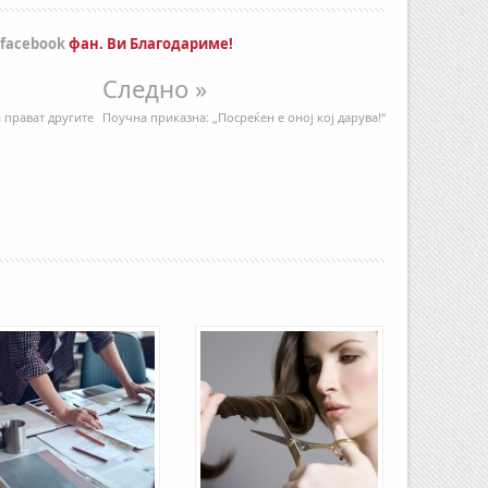
facebook
фан. Ви Благодариме!
Следно »
и прават другите
Поучна приказна: „Посреќен е оној кој дарува!“