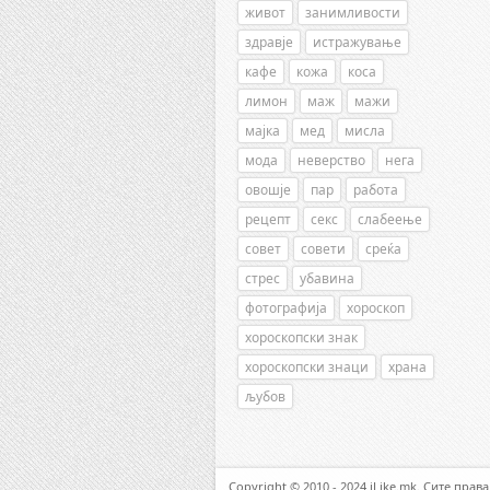
живот
занимливости
здравје
истражување
кафе
кожа
коса
лимон
маж
мажи
мајка
мед
мисла
мода
неверство
нега
овошје
пар
работа
рецепт
секс
слабеење
совет
совети
среќа
стрес
убавина
фотографија
хороскоп
хороскопски знак
хороскопски знаци
храна
љубов
Copyright © 2010 - 2024 iLike.mk. Сите прав