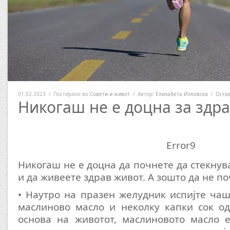
01.02.2023
/
Постирано во
Совети и живот
/
Автор:
Елизабета Илковска
/
Оста
Никогаш не е доцна за здр
Error9
Никогаш не е доцна да почнете да стекнув
и да живеете здрав живот. A зошто да не п
• Наутро на празен желудник испијте ча
маслиново масло и неколку капки сок од
основа на животот, маслиновото масло 