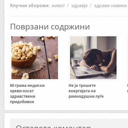
Клучни зборови:
живот
/
здравје
/
здрави навики
Поврзани содржини
60 грама индиски
Не ја трошете
ореви носат
енергијата на
здравствени
рамнодушни луѓе
придобивки