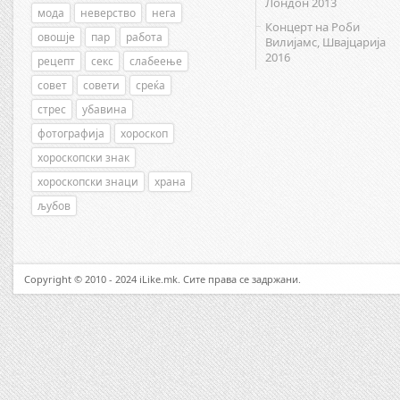
Лондон 2013
мода
неверство
нега
Концерт на Роби
овошје
пар
работа
Вилијамс, Швајцарија
2016
рецепт
секс
слабеење
совет
совети
среќа
стрес
убавина
фотографија
хороскоп
хороскопски знак
хороскопски знаци
храна
љубов
Copyright © 2010 - 2024 iLike.mk. Сите права се задржани.