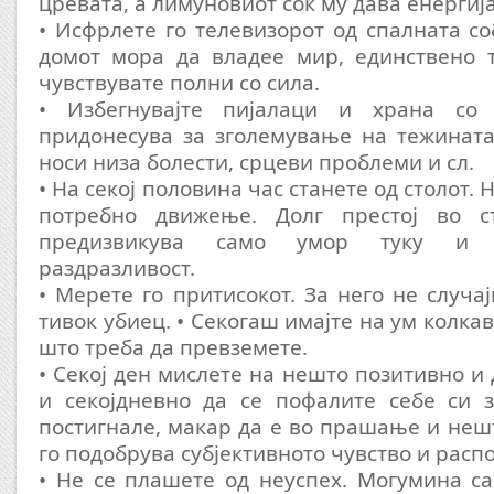
цревата, а лимуновиот сок му дава енергиј
• Исфрлете го телевизорот од спалната со
домот мора да владее мир, единствено т
чувствувате полни со сила.
• Избегнувајте пијалаци и храна со
придонесува за зголемување на тежината
носи низа болести, срцеви проблеми и сл.
• На секој половина час станете од столот. 
потребно движење. Долг престој во с
предизвикува само умор туку и 
раздразливост.
• Мерете го притисокот. За него не случа
тивок убиец. • Секогаш имајте на ум колка
што треба да превземете.
• Секој ден мислете на нешто позитивно и
и секојдневно да се пофалите себе си 
постигнале, макар да е во прашање и нешт
го подобрува субјективното чувство и расп
• Не се плашете од неуспех. Могумина с