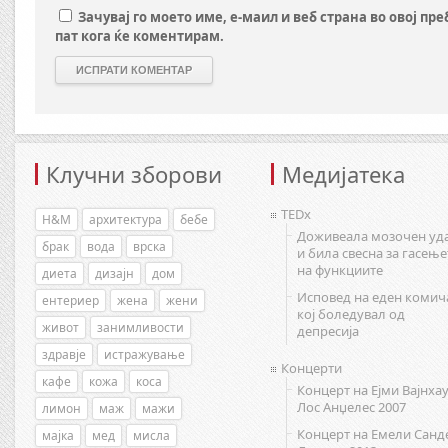
Зачувај го моето име, е-маил и веб страна во овој пр
пат кога ќе коментирам.
Клучни зборови
Медијатека
TEDx
H&M
архитектура
бебе
Доживеала мозочен уд
брак
вода
врска
и била свесна за гасење
на функциите
диета
дизајн
дом
Исповед на еден комич
ентериер
жена
жени
кој боледувал од
живот
занимливости
депресија
здравје
истражување
Концерти
кафе
кожа
коса
Концерт на Ејми Вајнхау
Лос Анџелес 2007
лимон
маж
мажи
Концерт на Емели Санд
мајка
мед
мисла