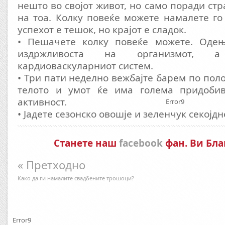
нешто во својот живот, но само поради стр
на тоа. Колку повеќе можете намалете го 
успехот е тешок, но крајот е сладок.
• Пешачете колку повеќе можете. Одењ
издржливоста на организмот, 
кардиоваскуларниот систем.
• Три пати неделно вежбајте барем по пол
телото и умот ќе има голема придобив
активност.
Error9
• Јадете сезонско овошје и зеленчук секојдн
Станете наш
facebook
фан. Ви Бла
« Претходно
Како да ги намалите свадбените трошоци?
Error9